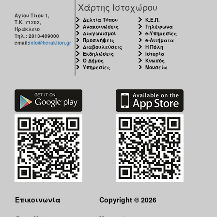
Χάρτης Ιστοχώρου
Αγίου Τίτου 1,
Δελτία Τύπου
Κ.Ε.Π.
Τ.Κ. 71202,
Ανακοινώσεις
Τηλέφωνα
Ηράκλειο
Διαγωνισμοί
e-Υπηρεσίες
Τηλ.: 2813-409000
Προσλήψεις
e-Αιτήματα
email:
info@heraklion.gr
Διαβουλεύσεις
Η Πόλη
Εκδηλώσεις
Ιστορία
Ο Δήμος
Κνωσός
Υπηρεσίες
Μουσεία
Επικοινωνία
Copyright © 2026