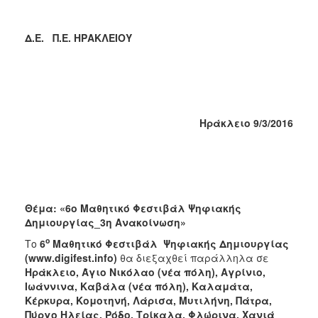
2017
Δ.Ε. Π.Ε. ΗΡΑΚΛΕΙΟΥ
2016
2015
2012
2011
Ηράκλειο 9/3/2016
Ο
ΔΗΜΟΣ
Θέμα: «6ο Μαθητικό Φεστιβάλ Ψηφιακής
ΠΟΛΙΤΙΣΜΟΣ
Δημιουργίας_3η Ανακοίνωση»
ο
Το
6
Μαθητικό Φεστιβάλ
Ψηφιακής Δημιουργίας
ΑΝΘΕΚΤΙΚΗ
(
www
.
digifest
.
info
)
θα διεξαχθεί παράλληλα σε
ΠΟΛΗ
Ηράκλειο, Άγιο Νικόλαο (νέα πόλη), Αγρίνιο,
Ιωάννινα, Καβάλα (νέα πόλη), Καλαμάτα,
Κέρκυρα, Κομοτηνή, Λάρισα, Μυτιλήνη, Πάτρα,
Πύργο Ηλείας, Ρόδο, Τρίκαλα, Φλώρινα, Χανιά