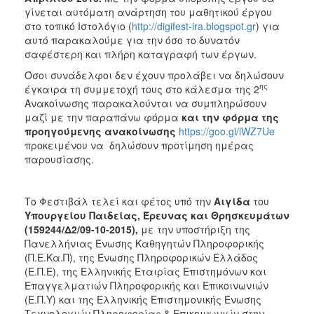
γίνεται αυτόματη ανάρτηση του μαθητικού έργου
στο τοπικό Ιστολόγιο (
http
://
digifest
-
ira
.
blogspot
.
gr
) για
αυτό παρακαλούμε για την όσο το δυνατόν
σαφέστερη και πλήρη καταγραφή των έργων.
Όσοι συνάδελφοι δεν έχουν προλάβει να δηλώσουν
ης
έγκαιρα τη συμμετοχή τους στο κάλεσμα της 2
Ανακοίνωσης παρακαλούνται να συμπληρώσουν
μαζί με την παραπάνω φόρμα
και την φόρμα της
προηγούμενης ανακοίνωσης
https://goo.gl/lWZ7Ue
προκειμένου να δηλώσουν προτίμηση ημέρας
παρουσίασης.
Το Φεστιβάλ τελεί και φέτος υπό την
Αιγίδα
του
Υπουργείου Παιδείας, Έρευνας και Θρησκευμάτων
(159244/Δ2/09-10-2015),
με την υποστήριξη της
Πανελλήνιας Ένωσης Καθηγητών Πληροφορικής
(Π.Ε.Κα.Π), της Ένωσης Πληροφορικών Ελλάδος
(Ε.Π.Ε), της Ελληνικής Εταιρίας Επιστημόνων και
Επαγγελματιών Πληροφορικής και Επικοινωνιών
(Ε.Π.Υ) και της Ελληνικής Επιστημονικής Ένωσης
Τεχνολογιών Πληροφορίας & Επικοινωνιών στην