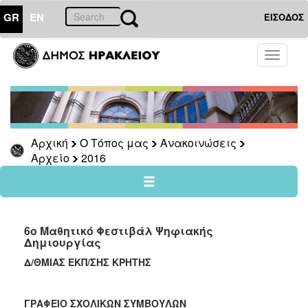
GR
EN
ΕΙΣΟΔΟΣ
Ο
Toggle
ΤΟΠΟΣ
navigati
ΜΑΣ
Ανακοινώσεις
Αρχείο
2026
Αρχική
Ο Τόπος μας
Ανακοινώσεις
Αρχείο
2016
2025
2024
2023
2022
6ο Μαθητικό Φεστιβάλ Ψηφιακής
Δημιουργίας
2021
Δ/ΘΜΙΑΣ ΕΚΠ/ΣΗΣ ΚΡΗΤΗΣ
2020
2019
ΓΡΑΦΕΙΟ ΣΧΟΛΙΚΩΝ ΣΥΜΒΟΥΛΩΝ
2018