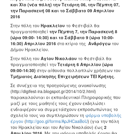
και Χίο (νέα πόλη) την Τετάρτη 06, την Πέμπτη 07,
την Παρασκευή 08 και το Σάββατο 09 Απριλίου
2016
Στην πόλη του
Ηρακλείου
το Φεστιβάλ θα
πραγματοποιηθεί
την Πέμπτη 7, την
Παρασκευή 8
(ώρα 09:00- 14:30) και το Σάββατο 9 (ώρα 10:00-
16:30)
Απριλίου
2016
στο κτίριο της
Ανδρόγεω
του
Δήμου Ηρακλείου.
Στην πόλη του
Αγίου Νικολάου
το Φεστιβάλ θα
πραγματοποιηθεί την
Τετάρτη 6 Απριλίου (ώρα
09:00-14:30)
στην
αίθουσα πολλαπλών χρήσεων του
Τμήματος Διοίκησης Επιχειρήσεων ΤΕΙ Κρήτης
.
Σε συνέχεια της προηγούμενης ανακοίνωσης
(http://digifest-ira.blogspot.gr/2014/10/2.html)
παρακαλούνται οι εκπαιδευτικοί Πληροφορικής που
μαζί με τους μαθητές τους έχουν εκδηλώσει
ενδιαφέρον να συμμετάσχουν εκπροσωπώντας το
σχολείο τους να συμπληρώσουν τη
φόρμα υποβολής
έργου
(
http://goo.gl/forms/ApJHCaaBoU
) (για την πόλη
του Ηρακλείου και του Αγίου Νικολάου) έως
2
Απριλίου 2016.
Με την φόρμα υποβολής έργου θα