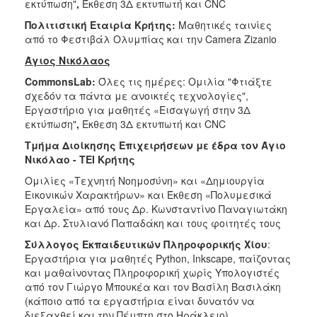
εκτύπωση"
,
Έκθεση 3Δ εκτυπωτή και CNC
Πολιτιστική Εταιρία Κρήτης:
Μαθητικές ταινίες
από το Φεστιβάλ Ολυμπίας και την Camera Zizanio
Άγιος Νικόλαος
CommonsLab
:
Όλες τις ημέρες: Ομιλία "Φτιάξτε
σχεδόν τα πάντα με ανοικτές τεχνολογίες",
Εργαστήριο για μαθητές «Εισαγωγή στην 3Δ
εκτύπωση"
,
Έκθεση 3Δ εκτυπωτή και CNC
Τμήμα Διοίκησης Επιχειρήσεων με έδρα τον Άγιο
Νικόλαο - ΤΕΙ Κρήτης
Ομιλίες «Τεχνητή Νοημοσύνη» και «Δημιουργία
Εικονικών Χαρακτήρων» και Έκθεση «Πολυμεσικά
Εργαλεία» από τους Δρ. Κωνσταντίνο Παναγιωτάκη
και Δρ. Στυλιανό Παπαδάκη και τους φοιτητές τους
Σύλλογος Εκπαιδευτικών Πληροφορικής Χίου
:
Εργαστήρια για μαθητές Python, Inkscape, παίζοντας
και μαθαίνοντας Πληροφορική χωρίς Υπολογιστές
από τον Γιώργο Μπουκέα και τον Βασίλη Βασιλάκη
(κάποιο από τα εργαστήρια είναι δυνατόν να
διεξαχθεί και την Πέμπτη στο Ηράκλειο).