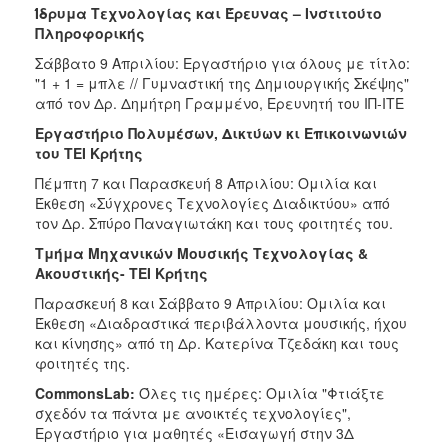
Ίδρυμα Τεχνολογίας και Έρευνας – Ινστιτούτο
Πληροφορικής
Σάββατο 9 Απριλίου: Εργαστήριο για όλους με τίτλο:
"1 + 1 = μπλε // Γυμναστική της Δημιουργικής Σκέψης"
από τον Δρ. Δημήτρη Γραμμένο, Ερευνητή του ΙΠ-ΙΤΕ
Εργαστήριο Πολυμέσων, Δικτύων κι Επικοινωνιών
του ΤΕΙ Κρήτης
Πέμπτη 7 και Παρασκευή 8 Απριλίου: Ομιλία και
Έκθεση «Σύγχρονες Τεχνολογίες Διαδικτύου» από
τον Δρ. Σπύρο Παναγιωτάκη και τους φοιτητές του.
Τμήμα Μηχανικών Μουσικής Τεχνολογίας &
Ακουστικής- ΤΕΙ Κρήτης
Παρασκευή 8 και Σάββατο 9 Απριλίου: Ομιλία και
Έκθεση «Διαδραστικά περιβάλλοντα μουσικής, ήχου
και κίνησης» από τη Δρ. Κατερίνα Τζεδάκη και τους
φοιτητές της.
CommonsLab
:
Όλες τις ημέρες: Ομιλία "Φτιάξτε
σχεδόν τα πάντα με ανοικτές τεχνολογίες",
Εργαστήριο για μαθητές «Εισαγωγή στην 3Δ