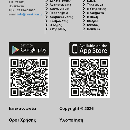
Δελτία Τύπου
Κ.Ε.Π.
Τ.Κ. 71202,
Ανακοινώσεις
Τηλέφωνα
Ηράκλειο
Διαγωνισμοί
e-Υπηρεσίες
Τηλ.: 2813-409000
Προσλήψεις
e-Αιτήματα
email:
info@heraklion.gr
Διαβουλεύσεις
Η Πόλη
Εκδηλώσεις
Ιστορία
Ο Δήμος
Κνωσός
Υπηρεσίες
Μουσεία
Επικοινωνία
Copyright © 2026
Όροι Χρήσης
Υλοποίηση