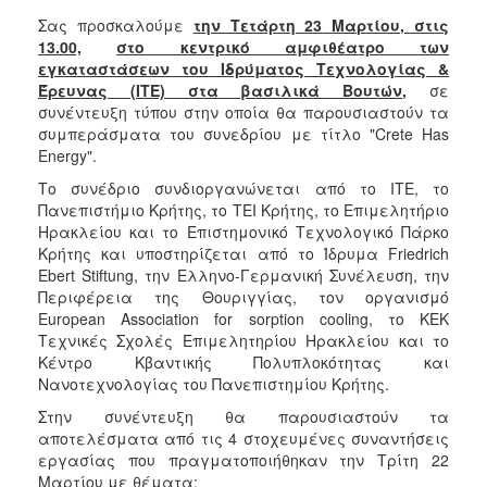
Σας προσκαλούμε
την Τετάρτη 23
Μαρτίου, στις
2017
13.00,
στο κεντρικό αμφιθέατρο των
2016
εγκαταστάσεων του Ιδρύματος Τεχνολογίας &
Έρευνας (ΙΤΕ) στα βασιλικά Βουτών,
σε
2015
συνέντευξη τύπου στην οποία θα παρουσιαστούν τα
2012
συμπεράσματα του συνεδρίου με τίτλο "Crete Has
Energy".
2011
Το συνέδριο συνδιοργανώνεται από το ΙΤΕ, το
Πανεπιστήμιο Κρήτης, το ΤΕΙ Κρήτης, το Επιμελητήριο
Ηρακλείου και το Επιστημονικό Τεχνολογικό Πάρκο
Κρήτης και υποστηρίζεται από το Ίδρυμα Friedrich
Ο
Ebert Stiftung, την Ελληνο-Γερμανική Συνέλευση, την
ΔΗΜΟΣ
Περιφέρεια της Θουριγγίας, τον οργανισμό
European Association for sorption cooling, το ΚΕΚ
ΠΟΛΙΤΙΣΜΟΣ
Τεχνικές Σχολές Επιμελητηρίου Ηρακλείου και το
Κέντρο Κβαντικής Πολυπλοκότητας και
ΑΝΘΕΚΤΙΚΗ
Νανοτεχνολογίας του Πανεπιστημίου Κρήτης.
ΠΟΛΗ
Στην συνέντευξη θα παρουσιαστούν τα
αποτελέσματα από τις 4 στοχευμένες συναντήσεις
εργασίας που πραγματοποιήθηκαν την Τρίτη 22
Μαρτίου με θέματα: