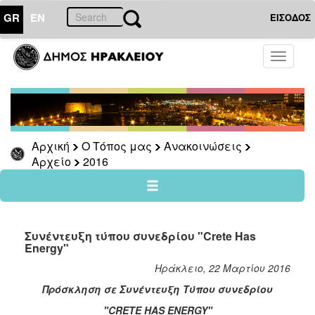
GR
EN
ΕΙΣΟΔΟΣ
Ο
Toggle
ΤΟΠΟΣ
navigati
ΜΑΣ
Ανακοινώσεις
Αρχείο
2026
Αρχική
Ο Τόπος μας
Ανακοινώσεις
Αρχείο
2016
2025
2024
2023
2022
Συνέντευξη τύπου συνεδρίου "Crete Has
Energy"
2021
Ηράκλειο, 22 Μαρτίου 2016
2020
Πρόσκληση σε Συνέντευξη Τύπου συνεδρίου
2019
"CRETE HAS ENERGY"
2018