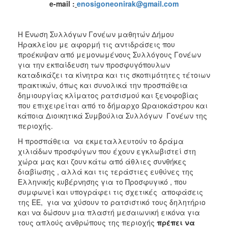
e
-
mail
:
enosigoneonira
k
@gmail.com
2017
2016
Η Ένωση Συλλόγων Γονέων μαθητών Δήμου
2015
Ηρακλείου με αφορμή τις αντιδράσεις που
προέκυψαν από μεμονωμένους Συλλόγους Γονέων
2012
για την εκπαίδευση των προσφυγόπουλων
2011
καταδικάζει τα κίνητρα και τις σκοπιμότητες τέτοιων
πρακτικών, όπως και συνολικά την προσπάθεια
δημιουργίας κλίματος ρατσισμού και ξενοφοβίας
που επιχειρείται από το δήμαρχο Ωραιοκάστρου και
κάποια Διοικητικά Συμβούλια Συλλόγων Γονέων της
Ο
περιοχής.
ΔΗΜΟΣ
Η προσπάθεια να εκμεταλλευτούν το δράμα
χιλιάδων προσφύγων που έχουν εγκλωβιστεί στη
ΠΟΛΙΤΙΣΜΟΣ
χώρα μας και ζουν κάτω από άθλιες συνθήκες
διαβίωσης , αλλά και τις τεράστιες ευθύνες της
ΑΝΘΕΚΤΙΚΗ
Ελληνικής κυβέρνησης για το Προσφυγικό , που
ΠΟΛΗ
συμφωνεί και υπογράφει τις σχετικές αποφάσεις
της ΕΕ, για να χύσουν το ρατσιστικό τους δηλητήριο
και να δώσουν μια πλαστή μεσαιωνική εικόνα για
τους απλούς ανθρώπους της περιοχής
πρέπει να