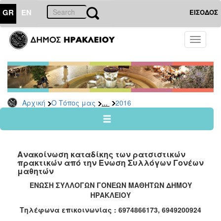
GR
EN
ΕΙΣΟΔΟΣ
Ο
Toggle
ΤΟΠΟΣ
navigati
ΜΑΣ
Ανακοινώσεις
Αρχείο
2026
...
Αρχική
Ο Τόπος μας
2016
2025
2024
2023
Ανακοίνωση καταδίκης των ρατσιστικών
2022
πρακτικών από την Ένωση Συλλόγων Γονέων
μαθητών
2021
ΕΝΩΣΗ ΣΥΛΛΟΓΩΝ ΓΟΝΕΩΝ ΜΑΘΗΤΩΝ ΔΗΜΟΥ
2020
ΗΡΑΚΛΕΙΟΥ
2019
Τηλέφωνα επικοινωνίας : 6974866173, 6949200924
2018