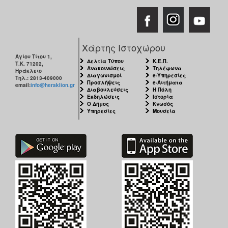
Χάρτης Ιστοχώρου
Αγίου Τίτου 1,
Δελτία Τύπου
Κ.Ε.Π.
Τ.Κ. 71202,
Ανακοινώσεις
Τηλέφωνα
Ηράκλειο
Διαγωνισμοί
e-Υπηρεσίες
Τηλ.: 2813-409000
Προσλήψεις
e-Αιτήματα
email:
info@heraklion.gr
Διαβουλεύσεις
Η Πόλη
Εκδηλώσεις
Ιστορία
Ο Δήμος
Κνωσός
Υπηρεσίες
Μουσεία