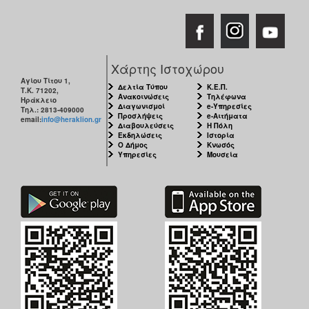
Χάρτης Ιστοχώρου
Αγίου Τίτου 1,
Δελτία Τύπου
Κ.Ε.Π.
Τ.Κ. 71202,
Ανακοινώσεις
Τηλέφωνα
Ηράκλειο
Διαγωνισμοί
e-Υπηρεσίες
Τηλ.: 2813-409000
Προσλήψεις
e-Αιτήματα
email:
info@heraklion.gr
Διαβουλεύσεις
Η Πόλη
Εκδηλώσεις
Ιστορία
Ο Δήμος
Κνωσός
Υπηρεσίες
Μουσεία