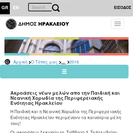
GR
EN
ΕΙΣΟΔΟΣ
Ο
Toggle
ΤΟΠΟΣ
navigati
ΜΑΣ
Ανακοινώσεις
Αρχείο
2026
...
Αρχική
Ο Τόπος μας
2016
2025
2024
2023
Ακροάσεις νέων μελών απο την Παιδική και
2022
Νεανική Χορωδία της Περιφερειακής
Ενότητας Ηρακλείου
2021
Η Παιδική και η Νεανική Χορωδία της Περιφερειακής
2020
Ενότητας Ηρακλείου περιμένουν τα καινούρια μέλη
2019
τους!
2018
Οι ακροάσεις ξεκινούν το Σάββατο 3 Σεπτεμβρίου