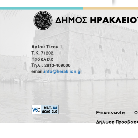
Αγίου Τίτου 1,
Τ.Κ. 71202,
Ηράκλειο
Τηλ.: 2813-409000
email:
info@heraklion.gr
Επικοινωνία
Ό
Δήλωση Προσβασ