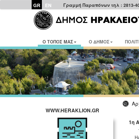
GR
EN
Γραμμή Παραπόνων τηλ : 2813-4
Ο ΤΟΠΟΣ ΜΑΣ
Ο ΔΗΜΟΣ
ΠΟΛΙΤ
Αρ
WWW.HERAKLION.GR
1η 
Η