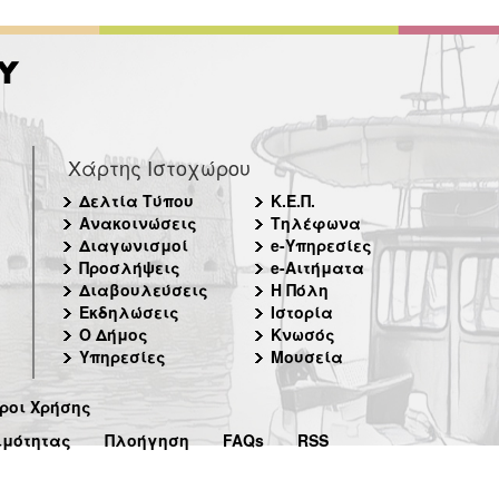
Χάρτης Ιστοχώρου
Δελτία Τύπου
Κ.Ε.Π.
Ανακοινώσεις
Τηλέφωνα
Διαγωνισμοί
e-Υπηρεσίες
Προσλήψεις
e-Αιτήματα
Διαβουλεύσεις
Η Πόλη
Εκδηλώσεις
Ιστορία
Ο Δήμος
Κνωσός
Υπηρεσίες
Μουσεία
ροι Χρήσης
ιμότητας
Πλοήγηση
FAQs
RSS