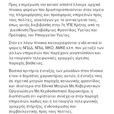
Προς ενημέρωση του κοινού αποστέλλουμε αρχικό
2017
πίνακα φορέων που δραστηριοποιούνται στον τομέα
2016
της πληροφόρησης και προσφοράς υπηρεσιών προς
τους πολίτες, αναλόγων με το αντικείμενο τους,
2015
όπως αυτός διεβιβάσθη στην 7η ΥΠΕ Κρήτης από τη
2012
Διεύθυνση Πρωτοβάθμιας Φροντίδας Υγείας και
Πρόληψης του Υπουργείου Υγείας.
2011
Στον εν λόγω πίνακα καταγράφονται ενδεικτικά οι
φορείς ΝΠΔΔ, ΝΠΙΔ, ΜΚΟ, ΑΜΚΕ κλπ. που μεταξύ των
άλλων υπηρεσιών που παρέχουν αναπτύσσουν και
λειτουργούν τηλεφωνικές γραμμές άμεσης
Ο
παροχής βοήθειας.
ΔΗΜΟΣ
Βασικά κριτήρια ένταξης των μονάδων στον πίνακα
είναι ο δημόσιος χαρακτήρας αυτών, ή ένταξη τους
ΠΟΛΙΤΙΣΜΟΣ
σε σχετικό μητρώο παροχής κοινωνικής φροντίδας
και ιδιαίτερα στο Εθνικό Μητρώο Μη Κυβερνητικών
ΑΝΘΕΚΤΙΚΗ
Οργανώσεων Μη Κερδοσκοπικού Χαρακτήρα, η
ΠΟΛΗ
διαπίστωση ότι υφίσταται συνέχεια στην παροχή
υπηρεσιών, καθώς και η λειτουργία τηλεφωνικής
γραμμής στήριξης, ενδυνάμωσης και
συμβουλευτικής προς τους πολίτες.