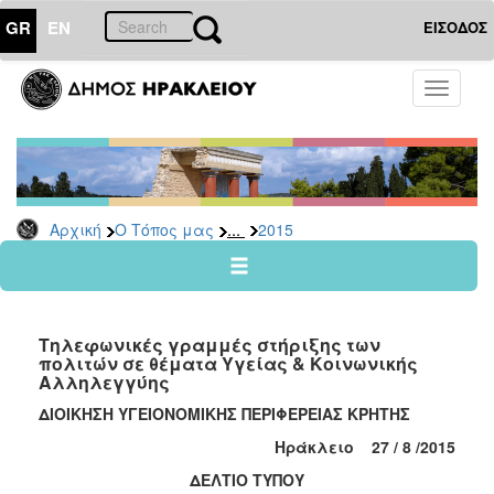
GR
EN
ΕΙΣΟΔΟΣ
Ο
Toggle
ΤΟΠΟΣ
navigati
ΜΑΣ
Ανακοινώσεις
Αρχείο
2026
...
Αρχική
Ο Τόπος μας
2015
2025
2024
2023
Tηλεφωνικές γραμμές στήριξης των
2022
πολιτών σε θέματα Υγείας & Κοινωνικής
Αλληλεγγύης
2021
ΔΙΟΙΚΗΣΗ ΥΓΕΙΟΝΟΜΙΚΗΣ ΠΕΡΙΦΕΡΕΙΑΣ ΚΡΗΤΗΣ
2020
Ηράκλειο
27 /
8 /201
5
2019
ΔΕΛΤΙΟ ΤΥΠΟΥ
2018