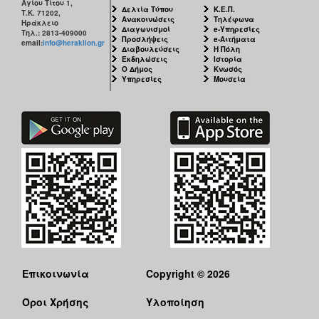
Αγίου Τίτου 1,
Δελτία Τύπου
Κ.Ε.Π.
Τ.Κ. 71202,
Ανακοινώσεις
Τηλέφωνα
Ηράκλειο
Διαγωνισμοί
e-Υπηρεσίες
Τηλ.: 2813-409000
Προσλήψεις
e-Αιτήματα
email:
info@heraklion.gr
Διαβουλεύσεις
Η Πόλη
Εκδηλώσεις
Ιστορία
Ο Δήμος
Κνωσός
Υπηρεσίες
Μουσεία
Επικοινωνία
Copyright © 2026
Όροι Χρήσης
Υλοποίηση