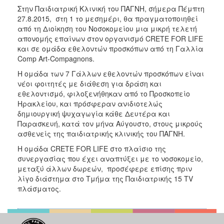
Στην Παιδιατρική Κλινική του ΠΑΓΝΗ, σήμερα Πέμπτη
2017
27.8.2015, στη 1 το μεσημέρι, θα πραγματοποιηθεί
2016
από τη Διοίκηση του Νοσοκομείου μια μικρή τελετή
απονομής επαίνων στον οργανισμό CRETE FOR LIFE
2015
και σε ομάδα εθελοντών προσκόπων από τη Γαλλία
2012
Comp Art-Compagnons.
2011
Η ομάδα των 7 Γάλλων εθελοντών προσκόπων είναι
νέοι φοιτητές με διάθεση για δράση και
εθελοντισμό, φιλοξενήθηκαν από το Προσκοπείο
Ηρακλείου, και πρόσφεραν ανιδιοτελώς
δημιουργική ψυχαγωγία κάθε Δευτέρα και
Ο
Παρασκευή, κατά τον μήνα Αύγουστο, στους μικρούς
ΔΗΜΟΣ
ασθενείς της παιδιατρικής κλινικής του ΠΑΓΝΗ.
Η ομάδα CRETE FOR LIFE στο πλαίσιο της
ΠΟΛΙΤΙΣΜΟΣ
συνεργασίας που έχει αναπτύξει με το νοσοκομείο,
μεταξύ άλλων δωρεών, προσέφερε επίσης πριν
ΑΝΘΕΚΤΙΚΗ
λίγο διάστημα στο Τμήμα της Παιδιατρικής 15 TV
ΠΟΛΗ
πλάσματος.