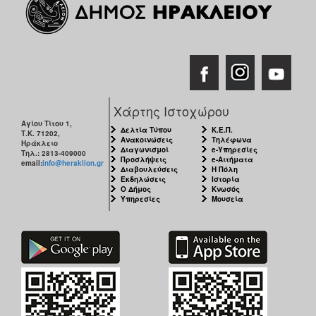
Χάρτης Ιστοχώρου
Αγίου Τίτου 1,
Δελτία Τύπου
Κ.Ε.Π.
Τ.Κ. 71202,
Ανακοινώσεις
Τηλέφωνα
Ηράκλειο
Διαγωνισμοί
e-Υπηρεσίες
Τηλ.: 2813-409000
Προσλήψεις
e-Αιτήματα
email:
info@heraklion.gr
Διαβουλεύσεις
Η Πόλη
Εκδηλώσεις
Ιστορία
Ο Δήμος
Κνωσός
Υπηρεσίες
Μουσεία