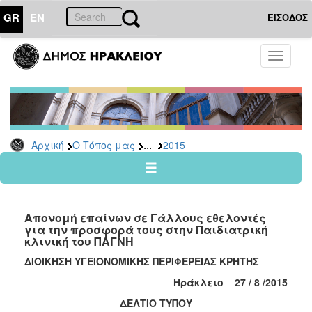
GR
EN
ΕΙΣΟΔΟΣ
Ο
Toggle
ΤΟΠΟΣ
navigati
ΜΑΣ
Ανακοινώσεις
Αρχείο
2026
...
Αρχική
Ο Τόπος μας
2015
2025
2024
2023
Απονομή επαίνων σε Γάλλους εθελοντές
2022
για την προσφορά τους στην Παιδιατρική
κλινική του ΠΑΓΝΗ
2021
ΔΙΟΙΚΗΣΗ ΥΓΕΙΟΝΟΜΙΚΗΣ ΠΕΡΙΦΕΡΕΙΑΣ ΚΡΗΤΗΣ
2020
Ηράκλειο
27 /
8 /201
5
2019
ΔΕΛΤΙΟ ΤΥΠΟΥ
2018