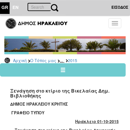
GR
EN
ΕΙΣΟΔΟΣ
Ο
Toggle
ΤΟΠΟΣ
navigati
ΜΑΣ
Ανακοινώσεις
Αρχείο
2026
...
Αρχική
Ο Τόπος μας
2015
2025
2024
2023
Ξενάγηση στο κτίριο της Βικελαίας Δημ.
2022
Βιβλιοθήκης
2021
ΔΗΜΟΣ ΗΡΑΚΛΕΙΟΥ ΚΡΗΤΗΣ
2020
ΓΡΑΦΕΙΟ ΤΥΠΟΥ
2019
Ηράκλειο 01-10-2015
2018
Ξενάγηση στο κτίριο της Βικελαίας Δημοτικής