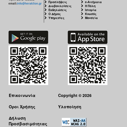
Προσλήψεις
e-Αιτήματα
email:
info@heraklion.gr
Διαβουλεύσεις
Η Πόλη
Εκδηλώσεις
Ιστορία
Ο Δήμος
Κνωσός
Υπηρεσίες
Μουσεία
Επικοινωνία
Copyright © 2026
Όροι Χρήσης
Υλοποίηση
Δήλωση
Προσβασιμότητας