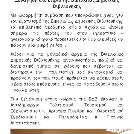
Βιβλιοθήκης
2017
Με αφορμή τη σύμβαση που υπογράφηκε χθες για
2016
τον εξοπλισμό της Βικελαίας Δημοτικής Βιβλιοθήκης,
2015
το επιβλητικό νεόδμητο κτίριο Αχτάρικα άνοιξε
σήμερα τις πόρτες του στον τηλεοπτικό –
2012
φωτογραφικό φακό προκειμένου οι Ηρακλειώτες να
2011
πάρουν μία μικρή γεύση …
Χώροι για τα μοναδικά αρχεία της Βικελαίας
Δημοτικής Βιβλιοθήκης, αναγνωστήρια, παιδικό και
δανειστικό τμήμα σε χώρους που σέβονται και
διατηρούν την πολιτιστική μας κληρονομιά και
Ο
ΔΗΜΟΣ
προάγουν τον πολιτισμό, πρόκειται να εξοπλιστούν
μέσα στους επόμενους μήνες και παραδοθούν στους
Ηρακλειώτες.
ΠΟΛΙΤΙΣΜΟΣ
Την ξενάγηση στους χώρους της ΒΔΒ έκαναν οι
ΑΝΘΕΚΤΙΚΗ
Αντιδήμαρχοι Πολιτισμού, Τουρισμού και
ΠΟΛΗ
Εθελοντισμού κ. Αριστέα Πλεύρη και Χωροταξικού
Σχεδιασμού και Πολεοδομίας κ. Γιάννης
Αναστασάκης.