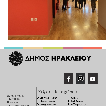
Χάρτης Ιστοχώρου
Αγίου Τίτου 1,
Δελτία Τύπου
Κ.Ε.Π.
Τ.Κ. 71202,
Ανακοινώσεις
Τηλέφωνα
Ηράκλειο
Διαγωνισμοί
e-Υπηρεσίες
Τηλ.: 2813-409000