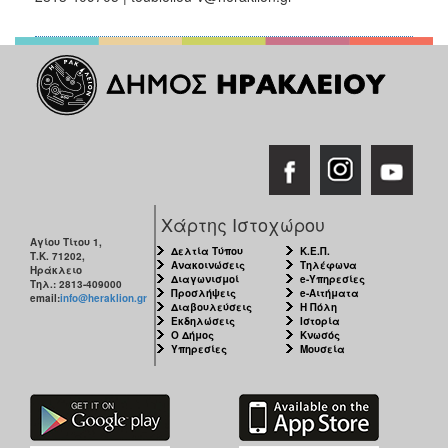
Χάρτης Ιστοχώρου
Αγίου Τίτου 1,
Δελτία Τύπου
Κ.Ε.Π.
Τ.Κ. 71202,
Ανακοινώσεις
Τηλέφωνα
Ηράκλειο
Διαγωνισμοί
e-Υπηρεσίες
Τηλ.: 2813-409000
Προσλήψεις
e-Αιτήματα
email:
info@heraklion.gr
Διαβουλεύσεις
Η Πόλη
Εκδηλώσεις
Ιστορία
Ο Δήμος
Κνωσός
Υπηρεσίες
Μουσεία