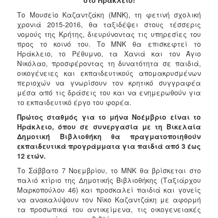
2017
Το Μουσείο Καζαντζάκη (ΜΝΚ), τη φετινή σχολική
χρονιά 2015-2016, θα ταξιδέψει στους τέσσερις
2016
νομούς της Κρήτης, διευρύνοντας τις υπηρεσίες του
2015
προς το κοινό του. Το ΜΝΚ θα επισκεφτεί το
Ηράκλειο, το Ρέθυμνο, τα Χανιά και τον Άγιο
2012
Νικόλαο, προσφέροντας τη δυνατότητα σε παιδιά,
2011
οικογένειες και εκπαιδευτικούς απομακρυσμένων
περιοχών να γνωρίσουν τον κρητικό συγγραφέα
μέσα από τις δράσεις του και να ενημερωθούν για
το εκπαιδευτικό έργο του φορέα.
Πρώτος σταθμός για το μήνα Νοέμβριο είναι το
Ο
ΔΗΜΟΣ
Ηράκλειο, όπου σε συνεργασία με τη Βικελαία
Δημοτική Βιβλιοθήκη θα πραγματοποιηθούν
εκπαιδευτικά προγράμματα για παιδιά από 3 έως
ΠΟΛΙΤΙΣΜΟΣ
12 ετών.
ΑΝΘΕΚΤΙΚΗ
Το Σάββατο 7 Νοεμβρίου, το ΜΝΚ θα βρίσκεται στο
ΠΟΛΗ
παλιό κτίριο της Δημοτικής Βιβλιοθήκης (Ταξιάρχου
Μαρκοπούλου 46) και προσκαλεί παιδιά και γονείς
να ανακαλύψουν τον Νίκο Καζαντζάκη με αφορμή
τα προσωπικά του αντικείμενα, τις οικογενειακές