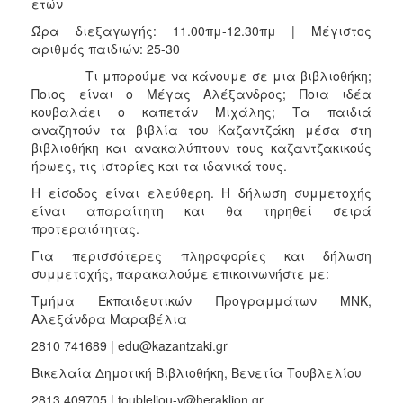
ετών
Ώρα διεξαγωγής: 11.00πμ-12.30πμ | Μέγιστος
αριθμός παιδιών: 25-30
Τι μπορούμε να κάνουμε σε μια βιβλιοθήκη;
Ποιος είναι ο Μέγας Αλέξανδρος; Ποια ιδέα
κουβαλάει ο καπετάν Μιχάλης; Τα παιδιά
αναζητούν τα βιβλία του Καζαντζάκη μέσα στη
βιβλιοθήκη και ανακαλύπτουν τους καζαντζακικούς
ήρωες, τις ιστορίες και τα ιδανικά τους.
Η είσοδος είναι ελεύθερη. Η δήλωση συμμετοχής
είναι απαραίτητη και θα τηρηθεί σειρά
προτεραιότητας.
Για περισσότερες πληροφορίες και δήλωση
συμμετοχής, παρακαλούμε επικοινωνήστε με:
Τμήμα Εκπαιδευτικών Προγραμμάτων ΜΝΚ,
Αλεξάνδρα Μαραβέλια
2810 741689 | edu@kazantzaki.gr
Βικελαία Δημοτική Βιβλιοθήκη, Βενετία Τουβλελίου
2813 409705 | toubleliou-v@heraklion.gr