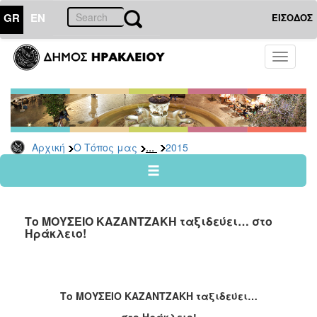
GR
EN
ΕΙΣΟΔΟΣ
Ο
Toggle
ΤΟΠΟΣ
navigati
ΜΑΣ
Ανακοινώσεις
Αρχείο
2026
...
Αρχική
Ο Τόπος μας
2015
2025
2024
2023
Το ΜΟΥΣΕΙΟ ΚΑΖΑΝΤΖΑΚΗ ταξιδεύει… στο
2022
Ηράκλειο!
2021
2020
2019
Το ΜΟΥΣΕΙΟ ΚΑΖΑΝΤΖΑΚΗ ταξιδεύει…
2018
στο Ηράκλειο!