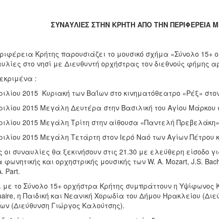
ΣΥΝΑΥΛΙΕΣ ΣΤΗΝ ΚΡΗΤΗ ΑΠΟ ΤΗΝ ΠΕΡΙΦΕΡΕΙΑ 
ριφέρεια Κρήτης παρουσιάζει το μουσικό σχήμα «Σύνολο 15+ 
υλίες στο νησί με Διευθυντή ορχήστρας τον διεθνούς φήμης 
εκριμένα :
ριλίου 2015 Κυριακή των Βαΐων στο κινηματόθεατρο «Ρέξ» στο
ριλίου 2015 Μεγάλη Δευτέρα στην Βασιλική του Αγίου Μάρκου
ριλίου 2015 Μεγάλη Τρίτη στην αίθουσα «Παντελή Πρεβελάκη»
ριλίου 2015 Μεγάλη Τετάρτη στον Ιερό Ναό των Αγίων Πέτρου 
 οι συναυλίες θα ξεκινήσουν στις 21.30 με ελεύθερη είσοδο 
 φωνητικής και ορχηστρικής μουσικής των W. A. Mozart, J.S. Bach, G.
. Part.
 με το Σύνολο 15+ ορχήστρα Κρήτης συμπράττουν η Υψίφωνος 
aire, η Παιδική και Νεανική Χορωδία του Δήμου Ηρακλείου (Διεύ
ων (Διεύθυνση Γιώργος Καλούτσης).