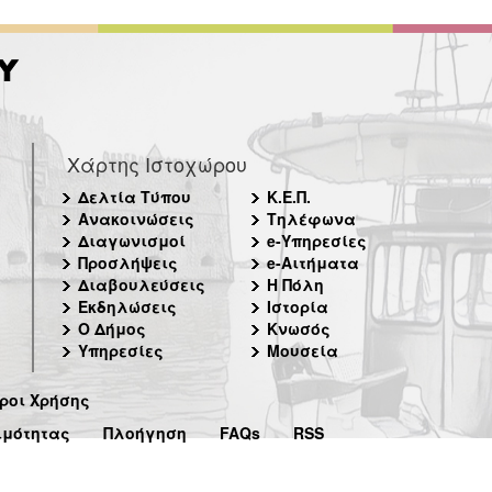
Χάρτης Ιστοχώρου
Δελτία Τύπου
Κ.Ε.Π.
Ανακοινώσεις
Τηλέφωνα
Διαγωνισμοί
e-Υπηρεσίες
Προσλήψεις
e-Αιτήματα
Διαβουλεύσεις
Η Πόλη
Εκδηλώσεις
Ιστορία
Ο Δήμος
Κνωσός
Υπηρεσίες
Μουσεία
ροι Χρήσης
ιμότητας
Πλοήγηση
FAQs
RSS