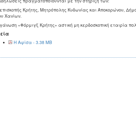
κδηλώσεις πραγματοποιούνται με την στήριξη των:
επισκοπής Κρήτης, Μητρόπολης Κυδωνίας και Αποκορώνου, Δήμο
υ Χανίων.
γάνωση «Φόρμιγξ Κρήτης» αστική μη κερδοσκοπική εταιρία πολ
εία
Η Αφίσα - 3.38 MB