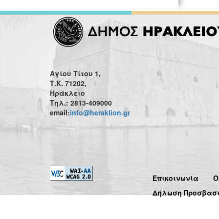
Αγίου Τίτου 1,
Τ.Κ. 71202,
Ηράκλειο
Τηλ.: 2813-409000
email:
info@heraklion.gr
Επικοινωνία
Ό
Δήλωση Προσβασ