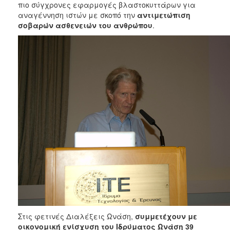
πιο σύγχρονες εφαρμογές βλαστοκυττάρων για
αναγέννηση ιστών με σκοπό την
αντιμετώπιση
σοβαρών ασθενειών του ανθρώπου
.
Στις φετινές Διαλέξεις Ωνάση,
συμμετέχουν με
οικονομική ενίσχυση του Ιδρύματος Ωνάση 39