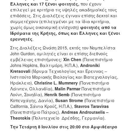
Έλληνες και 17 ξένοι φοιτητές,
που έχουν
επιλεγεί με κριτήριο τις υψηλές ακαδημαϊκές τους
επιδόσεις. Στις Διαλέξεις έγιναν επίσης δεκτοί και
συμμετέχουν (επιλεγμένοι με τα ίδια κριτήρια,
χωρίς όμως οικονομική ενίσχυση)
φοιτητές από τα
Ιδρύματα της Κρήτης, όπως και Έλληνες και ξένοι
ερευνητές
.
Στις Διαλέξεις Ωνάση 2015, εκτός του Νομπελίστα
John Gurdon, ομιλητές είναι οι επίσης διεθνούς
εμβέλειας επιστήμονες:
Xin
Chen
(Πανεπιστήμιο
Johns Hopkins, Βαλτιμόρη, Η.Π.Α.),
A
ndroniki
Kretsovali
(Ίδρυμα Τεχνολογίας και Έρευνας –
Ινστιτούτο Μοριακής Βιολογίας και Βιοτεχνολογίας,
Ηράκλειο),
Christine
L
.
Mummery
(Πανεπιστήμιο
Λάιντεν, Ολλανδία),
Malin
Parmar
Πανεπιστήμιο
Λούντ, Σουηδία),
Henrik
Semb
(Πανεπιστήμιο
Κοπενχάγης, Δανία),
Susan
Strome
(Πανεπιστήμιο
California, Σάντα Κρούζ, Η.Π.Α.),
Stavros
Taraviras
(Πανεπιστήμιο Πάτρας),
Andreas
Androutselis
–
Theotokis
(Πολυτεχνείο Δρέσδης, Γερμανία).
Την Τετάρτη 8 Ιουλίου στις 20:00 στο Αμφιθέατρο