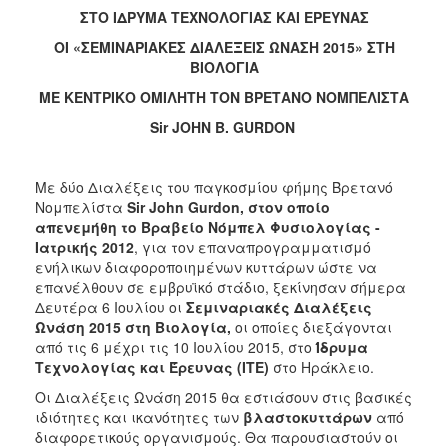
ΣΤΟ ΙΔΡΥΜΑ ΤΕΧΝΟΛΟΓΙΑΣ ΚΑΙ ΕΡΕΥΝΑΣ
2017
ΟΙ «ΣΕΜΙΝΑΡΙΑΚΕΣ ΔΙΑΛΕΞΕΙΣ ΩΝΑΣΗ 2015» ΣΤΗ
2016
ΒΙΟΛΟΓΙΑ
2015
ΜΕ ΚΕΝΤΡΙΚΟ ΟΜΙΛΗΤΗ ΤΟΝ ΒΡΕΤΑΝΟ ΝΟΜΠΕΛΙΣΤΑ
2012
Sir
JOHN
B
.
GURDON
2011
Με δύο Διαλέξεις του παγκοσμίου φήμης Βρετανό
Νομπελίστα
Sir
John
Gurdon
,
στον οποίο
απενεμήθη το
Βραβείο Νόμπελ Φυσιολογίας -
Ο
Ιατρικής 2012
,
για τον επαναπρογραμματισμό
ΔΗΜΟΣ
ενήλικων διαφοροποιημένων κυττάρων ώστε να
επανέλθουν σε εμβρυϊκό στάδιο, ξεκίνησαν σήμερα
ΠΟΛΙΤΙΣΜΟΣ
Δευτέρα 6 Ιουλίου οι
Σεμιναριακές Διαλέξεις
Ωνάση 2015 στη Βιολογία,
οι οποίες διεξάγονται
από τις 6 μέχρι τις 10 Ιουλίου 2015, στο
Ίδρυμα
ΑΝΘΕΚΤΙΚΗ
ΠΟΛΗ
Τεχνολογίας και Έρευνας
(ΙΤΕ)
στο Ηράκλειο.
Οι Διαλέξεις Ωνάση 2015 θα εστιάσουν στις βασικές
ιδιότητες και ικανότητες των
βλαστοκυττάρων
από
διαφορετικούς οργανισμούς. Θα παρουσιαστούν οι