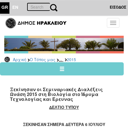
GR
EN
ΕΙΣΟΔΟΣ
Ο
Toggle
ΤΟΠΟΣ
navigati
ΜΑΣ
Ανακοινώσεις
Αρχείο
2026
...
Αρχική
Ο Τόπος μας
2015
2025
2024
2023
Ξεκίνησαν οι Σεμιναριακές Διαλέξεις
2022
Ωνάση 2015 στη Βιολογία στο Ίδρυμα
Τεχνολογίας και Έρευνας
2021
ΔΕΛΤΙΟ ΤΥΠΟΥ
2020
2019
ΞΕΚΙΝΗΣΑΝ ΣΗΜΕΡΑ ΔΕΥΤΕΡΑ 6 ΙΟΥΛΙΟΥ
2018