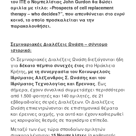
του ΙΤΕ ο Νομπελίστας
John
Gurdon
θα δώσει
ομιλία με τίτλο: «
Prospects
of
cell
replacement
therapy
–
who
decides
?”, που απευθύνεται στο ευρύ
κοινό, το οποίο προσκαλείται να την
παρακολουθήσει.
Σεμιναριακές Διαλέξεις Ωνάση – σύντομο
ιστορικό:
Οι Σεμιναριακές Διαλέξεις Ωνάση διεξάγονται ήδη
για
δέκατο πέμπτο συνεχές έτος
στο Ηράκλειο
Κρήτης
, με τη συνεργασία του Κοινωφελούς
Ιδρύματος Αλέξανδρος Σ. Ωνάσης και του
Ιδρύματος Τεχνολογίας και Έρευνας
. Έως
σήμερα, έχουν συνολικά συμμετάσχει περισσότεροι
από 1.500 φοιτητές και 140 ομιλητές, σε 21
εβδομαδιαίες σειρές Διαλέξεων. Οι Διαλέξεις
Ωνάση επικεντρώνονται σε επιστημονικά θέματα
και έρευνες αιχμής, για αυτό και έχουν καθιερωθεί
ως κορυφαίος θεσμός σε παγκόσμιο επίπεδο.
Μεταξύ των έως τώρα σπουδαίων ομιλητών
συγκαταλέγονται
15 Νομπελίστες
(ο καθηγητής