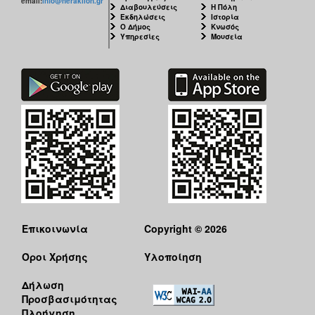
email:
info@heraklion.gr
Διαβουλεύσεις
Η Πόλη
Εκδηλώσεις
Ιστορία
Ο Δήμος
Κνωσός
Υπηρεσίες
Μουσεία
Επικοινωνία
Copyright © 2026
Όροι Χρήσης
Υλοποίηση
Δήλωση
Προσβασιμότητας
Πλοήγηση