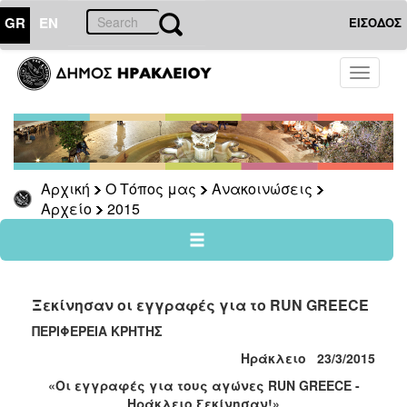
GR
EN
ΕΙΣΟΔΟΣ
Ο
Toggle
ΤΟΠΟΣ
navigati
ΜΑΣ
Ανακοινώσεις
Αρχείο
2026
Αρχική
Ο Τόπος μας
Ανακοινώσεις
Αρχείο
2015
2025
2024
2023
2022
Ξεκίνησαν οι εγγραφές για το RUN GREECE
2021
ΠΕΡΙΦΕΡΕΙΑ ΚΡΗΤΗΣ
2020
Ηράκλειο 23/3/2015
2019
«Οι εγγραφές για τους αγώνες
RUN GREECE -
Ηράκλειο
ξεκίνησαν!»
2018