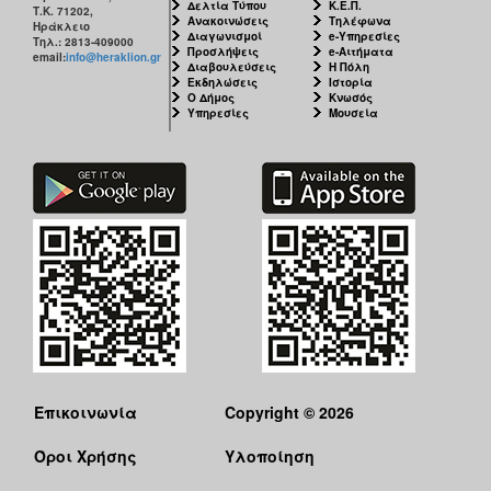
Δελτία Τύπου
Κ.Ε.Π.
Τ.Κ. 71202,
Ανακοινώσεις
Τηλέφωνα
Ηράκλειο
Διαγωνισμοί
e-Υπηρεσίες
Τηλ.: 2813-409000
Προσλήψεις
e-Αιτήματα
email:
info@heraklion.gr
Διαβουλεύσεις
Η Πόλη
Εκδηλώσεις
Ιστορία
Ο Δήμος
Κνωσός
Υπηρεσίες
Μουσεία
Επικοινωνία
Copyright © 2026
Όροι Χρήσης
Υλοποίηση