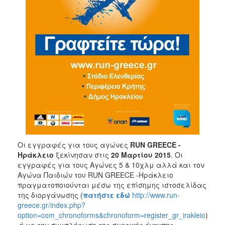
Οι εγγραφές για τους αγώνες
RUN GREECE -
Ηράκλειο
ξεκίνησαν στις
20 Μαρτίου 2015
. Οι
εγγραφές για τους Αγώνες 5 & 10χλμ αλλά και τον
Αγώνα Παιδιών του RUN GREECE -Ηράκλειο
πραγματοποιούνται μέσω της επίσημης ιστοσελίδας
της διοργάνωσης (
πατήστε εδώ
http://www.run-
greece.gr/index.php?
option=com_chronoforms&chronoform=register_gr_irakleio
)
ή με την συμπλήρωση της σχετικής έντυπης