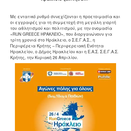
2017
Με εντατικό ρυθμό συνεχίζονται η προετοιμασία και
2016
οι εγγραφές για τη συμμετοχή στη μεγάλη γιορτή
2015
του αθλητισμού και πολιτισμού, με την ονομασία
«RUN GREECE ΗΡΑΚΛΕΙΟ», που διοργανώνουν για
2012
τρίτη χρονιά στο Ηράκλειο, ο Σ.Ε.Γ.Α.Σ., η
2011
Περιφέρεια Κρήτης – Περιφερειακή Ενότητα
Ηρακλείου, ο Δήμος Ηρακλείου και η Ε.Α.Σ. Σ.Ε.Γ.Α.Σ.
Κρήτης, την Κυριακή 26 Απριλίου.
Ο
ΔΗΜΟΣ
ΠΟΛΙΤΙΣΜΟΣ
ΑΝΘΕΚΤΙΚΗ
ΠΟΛΗ