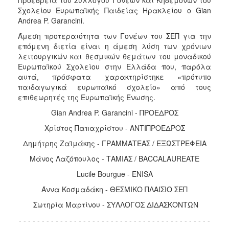
Σχολείου Ευρωπαϊκής Παιδείας Ηρακλείου ο Gian
2017
Andrea P. Garancini.
2016
Άμεση προτεραιότητα των Γονέων του ΣΕΠ για την
2015
επόμενη διετία είναι η άμεση λύση των χρόνιων
λειτουργικών και θεσμικών θεμάτων του μοναδικού
2012
Ευρωπαϊκού Σχολείου στην Ελλάδα που, παρόλα
2011
αυτά, πρόσφατα χαρακτηρίστηκε «πρότυπο
παιδαγωγικά ευρωπαϊκό σχολείο» από τους
επιθεωρητές της Ευρωπαϊκής Ένωσης.
Gian Andrea P. Garancini - ΠΡΟΕΔΡΟΣ
Ο
Χρίστος Παπαχρίστου - ΑΝΤΙΠΡΟΕΔΡΟΣ
ΔΗΜΟΣ
Δημήτρης Ζαϊμάκης - ΓΡΑΜΜΑΤΕΑΣ / ΕΞΩΣΤΡΕΦΕΙΑ
ΠΟΛΙΤΙΣΜΟΣ
Μάνος Λαζόπουλος - ΤΑΜΙΑΣ / BACCALAUREATE
Lucile Bourgue - ENISA
ΑΝΘΕΚΤΙΚΗ
ΠΟΛΗ
Άννα Κοσμαδάκη - ΘΕΣΜΙΚΟ ΠΛΑΙΣΙΟ ΣΕΠ
Σωτηρία Μαρτίνου - ΣΥΛΛΟΓΟΣ ΔΙΔΑΣΚΟΝΤΩΝ
- - - - - - - - - - - - - - - - - - - - - - - - - - - - - - - - - - - - - - - - - -