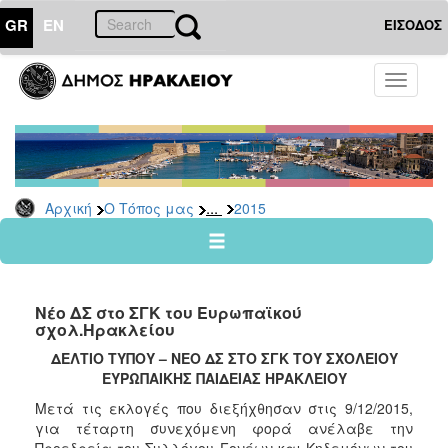
GR
EN
ΕΙΣΟΔΟΣ
Ο
Toggle
ΤΟΠΟΣ
navigati
ΜΑΣ
Ανακοινώσεις
Αρχείο
2026
...
Αρχική
Ο Τόπος μας
2015
2025
2024
2023
Νέο ΔΣ στο ΣΓΚ του Ευρωπαϊκού
2022
σχολ.Ηρακλείου
2021
ΔΕΛΤΙΟ ΤΥΠΟΥ – ΝΕΟ ΔΣ ΣΤΟ ΣΓΚ ΤΟΥ ΣΧΟΛΕΙΟΥ
ΕΥΡΩΠΑΙΚΗΣ ΠΑΙΔΕΙΑΣ ΗΡΑΚΛΕΙΟΥ
2020
Μετά τις εκλογές που διεξήχθησαν στις 9/12/2015,
2019
για τέταρτη συνεχόμενη φορά ανέλαβε την
2018
Προεδρεία του Συλλόγου Γονέων και Κηδεμόνων του