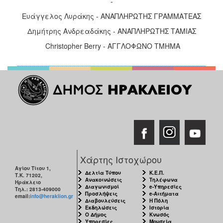
-
Ευάγγελος Λυράκης - ΑΝΑΠΛΗΡΩΤΗΣ ΓΡΑΜΜΑΤΕΑΣ
Δημήτρης Ανδρεαδάκης - ΑΝΑΠΛΗΡΩΤΗΣ ΤΑΜΙΑΣ
Christopher Berry - ΑΓΓΛΟΦΩΝΟ ΤΜΗΜΑ
Χάρτης Ιστοχώρου
Αγίου Τίτου 1,
Δελτία Τύπου
Κ.Ε.Π.
Τ.Κ. 71202,
Ανακοινώσεις
Τηλέφωνα
Ηράκλειο
Διαγωνισμοί
e-Υπηρεσίες
Τηλ.: 2813-409000
Προσλήψεις
e-Αιτήματα
email:
info@heraklion.gr
Διαβουλεύσεις
Η Πόλη
Εκδηλώσεις
Ιστορία
Ο Δήμος
Κνωσός
Υπηρεσίες
Μουσεία