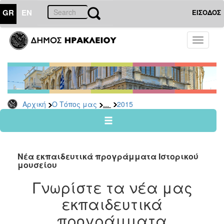
GR
EN
ΕΙΣΟΔΟΣ
Ο
Toggle
ΤΟΠΟΣ
navigati
ΜΑΣ
Ανακοινώσεις
Αρχείο
2026
...
Αρχική
Ο Τόπος μας
2015
2025
2024
2023
Νέα εκπαιδευτικά προγράμματα Ιστορικού
2022
μουσείου
2021
Γνωρίστε τα νέα μας
2020
εκπαιδευτικά
2019
προγράμματα
2018