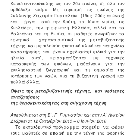
Κωνσταντινούπολης ως τον 20ό αιώνα, σε όλο τον
ορθόδοξο κόσμο. Με αφορμή τις εικόνες της
Συλλογής Ζαχαρία Πορταλάκη (15ος -20ός αιώνας)
και έργα από την Κρήτη, τα Ιόνια νησιά, τις
Κυκλάδες, την ηπειρωτική Ελλάδα, αλλά και τα
Βαλκάνια και τη Ρωσία, οι μαθητές γνωρίζουν τα
κεντρικά χαρακτηριστικά της μεταβυζαντινής
τέχνης, και με πλούσιο εποπτικό υλικό και παιχνίδια
παρατήρησης που έχουν σχεδιαστεί ειδικά για την
ηλικία αυτή, πειραματίζονται με τεχνικές
κατασκευής των εικόνων, μαθαίνουν για την
εκκλησιαστική ζωγραφική και τη σημασία της
ιστόρησης των ναών, για τη βυζαντινή γραφή και
πολλά άλλα.
Όψεις της μεταβυζαντινής τέχνης, και νεότερες
αναζητήσεις
της θρησκευτικότητας στη σύγχρονη τέχνη
Απευθύνεται στη Β΄, Γ΄ Γυμνασίου και στην Α΄ Λυκείου
Διάρκεια: 12 Οκτωβρίου 2015 – 6 Ιουνίου 2016
Το εκπαιδευτικό πρόγραμμα στοχεύει να φέρει
τους μαθητές σε επαφή με την τέχνη της φορητής