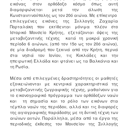
εικόνας στον ορθόδοξο κόσμο όπως αυτή
διαμορφώνεται μετά την άλωση της
Κωνσταντινούπολης ως τον 20ό αιώνα. Με επίκεντρο
επιλεγμένες εικόνες της Συλλογής Ζαχαρία
Πορταλάκη που εκτίθενται μόνιμα πλέον στο
Ιστορικό Μουσείο Κρήτης, εξετάζονται όψεις της
μεταβυζαντινής τέχνης κατά τη μακρά χρονική
περίοδο 6 αιώνων, (από τον 15ο ως τον 20ό αιώνα),
σε μία διαδρομή που ξεκινά από την Κρήτη, περνά
στα νησιά του Ιονίου, τις Κυκλάδες και την
ηπειρωτική Ελλάδα και φτάνει ως τα Βαλκάνια και
τη Ρωσία.
Μέσα από επιλεγμένες δραστηριότητες οι μαθητές
εξοικειώνονται με κεντρικά χαρακτηριστικά της
μεταβυζαντινής ζωγραφικής τέχνης, μαθαίνουν για
το εικονογραφικό πρόγραμμα των ορθόδοξων ναών
και τη σημασία και το ρόλο των εικόνων στα
τέμπλα ναών της περιόδου, αλλά και τις διαφορές
της αγιογραφικής παράδοσης με τη δυτική τέχνη των
αιώνων αυτών. Παράλληλα, μέσα από τα έργα της
περιοδικής έκθεσης του Μουσείου της Συλλογής