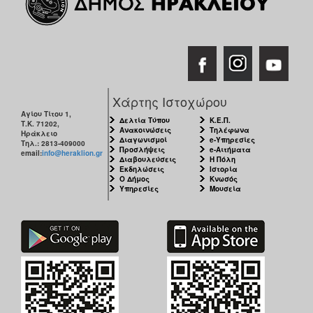
Χάρτης Ιστοχώρου
Αγίου Τίτου 1,
Δελτία Τύπου
Κ.Ε.Π.
Τ.Κ. 71202,
Ανακοινώσεις
Τηλέφωνα
Ηράκλειο
Διαγωνισμοί
e-Υπηρεσίες
Τηλ.: 2813-409000
Προσλήψεις
e-Αιτήματα
email:
info@heraklion.gr
Διαβουλεύσεις
Η Πόλη
Εκδηλώσεις
Ιστορία
Ο Δήμος
Κνωσός
Υπηρεσίες
Μουσεία