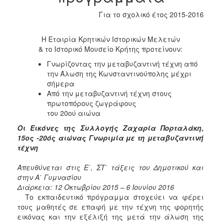
2017
Για το σχολικό έτος 2015-2016
2016
Η Εταιρία Κρητικών Ιστορικών Μελετών
2015
& το Ιστορικό Μουσείο Κρήτης προτείνουν:
2012
Γνωρίζοντας την μεταβυζαντινή τέχνη από
2011
την Άλωση της Κωνσταντινούπολης μέχρι
σήμερα
Από την μεταβυζαντινή τέχνη στους
πρωτοπόρους ζωγράφους
του 20ού αιώνα
Ο
Οι Εικόνες της Συλλογής Ζαχαρία Πορταλάκη,
ΔΗΜΟΣ
15ος -20ός αιώνας
Γνωριμία με τη μεταβυζαντινή
τέχνη
ΠΟΛΙΤΙΣΜΟΣ
Απευθύνεται στις Ε΄, ΣΤ΄ τάξεις του Δημοτικού και
ΑΝΘΕΚΤΙΚΗ
στην Α΄ Γυμνασίου
ΠΟΛΗ
Διάρκεια: 12 Οκτωβρίου 2015 – 6 Ιουνίου 2016
Το εκπαιδευτικό πρόγραμμα στοχεύει να φέρει
τους μαθητές σε επαφή με την τέχνη της φορητής
εικόνας και την εξέλιξή της μετά την άλωση της