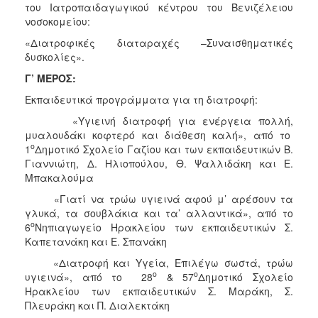
του Ιατροπαιδαγωγικού κέντρου του Βενιζέλειου
νοσοκομείου:
«Διατροφικές διαταραχές –Συναισθηματικές
δυσκολίες».
Γ’ ΜΕΡΟΣ:
Εκπαιδευτικά προγράμματα για τη διατροφή:
«Υγιεινή διατροφή για ενέργεια πολλή,
μυαλουδάκι κοφτερό και διάθεση καλή», από το
ο
1
Δημοτικό Σχολείο Γαζίου και των εκπαιδευτικών Β.
Γιαννιώτη, Δ. Ηλιοπούλου, Θ. Ψαλλιδάκη και Ε.
Μπακαλούμα
«Γιατί να τρώω υγιεινά αφού μ’ αρέσουν τα
γλυκά, τα σουβλάκια και τα’ αλλαντικά», από το
ο
6
Νηπιαγωγείο Ηρακλείου των εκπαιδευτικών Σ.
Καπετανάκη και Ε. Σπανάκη
«Διατροφή και Υγεία, Επιλέγω σωστά, τρώω
ο
ο
υγιεινά», από το 28
& 57
Δημοτικό Σχολείο
Ηρακλείου των εκπαιδευτικών Σ. Μαράκη, Σ.
Πλευράκη και Π. Διαλεκτάκη