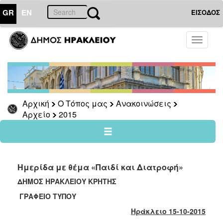
GR
EN
ΕΙΣΟΔΟΣ
Ο
Toggle
ΤΟΠΟΣ
navigati
ΜΑΣ
Ανακοινώσεις
Αρχείο
2026
Αρχική
Ο Τόπος μας
Ανακοινώσεις
Αρχείο
2015
2025
2024
2023
2022
Ημερίδα με θέμα «Παιδί και Διατροφή»
2021
ΔΗΜΟΣ ΗΡΑΚΛΕΙΟΥ ΚΡΗΤΗΣ
2020
ΓΡΑΦΕΙΟ ΤΥΠΟΥ
2019
Ηράκλειο 15-10-2015
2018