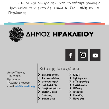
ο
«Παιδί και διατροφή», από το 33
Νηπιαγωγείο
Ηρακλείου των εκπαιδευτικών Α. Στουμπίδη και Μ.
Περδικάκη
Χάρτης Ιστοχώρου
Αγίου Τίτου 1,
Δελτία Τύπου
Κ.Ε.Π.
Τ.Κ. 71202,
Ανακοινώσεις
Τηλέφωνα
Ηράκλειο
Διαγωνισμοί
e-Υπηρεσίες
Τηλ.: 2813-409000
Προσλήψεις
e-Αιτήματα
email:
info@heraklion.gr
Διαβουλεύσεις
Η Πόλη
Εκδηλώσεις
Ιστορία
Ο Δήμος
Κνωσός
Υπηρεσίες
Μουσεία