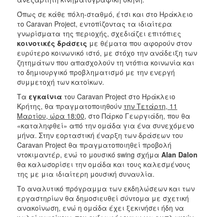
Όπως σε κάθε πόλη-σταθμό, έτσι και στο Ηράκλειο
το Caravan Project, εντοπίζοντας τα ιδιαίτερα
γνωρίσματα της περιοχής, σχεδιάζει επιτόπιες
κοινοτικές δράσεις
με θέματα που αφορούν στον
ευρύτερο κοινωνικό ιστό, με στόχο την ανάδειξη των
ζητημάτων που απασχολούν τη ντόπια κοινωνία και
το δημιουργικό προβληματισμό με την ενεργή
συμμετοχή των κατοίκων.
Τα
εγκαίνια
του Caravan Project στο Ηράκλειο
Κρήτης, θα πραγματοποιηθούν
την Τετάρτη, 11
Μαρτίου, ώρα 18:00,
στο Πάρκο Γεωργιάδη, που θα
«καταληφθεί» από την ομάδα για ένα συνεχόμενο
μήνα. Στην εορταστική έναρξη των δράσεων του
Caravan Project θα πραγματοποιηθεί προβολή
ντοκιμαντέρ, ενώ το μουσικό swing σχήμα
Alan Dalon
θα καλωσορίσει την ομάδα και τους καλεσμένους
της με μια ιδιαίτερη μουσική συναυλία.
Το αναλυτικό πρόγραμμα των εκδηλώσεων και των
εργαστηρίων θα δημοσιευθεί σύντομα με σχετική
ανακοίνωση, ενώ η ομάδα έχει ξεκινήσει ήδη να