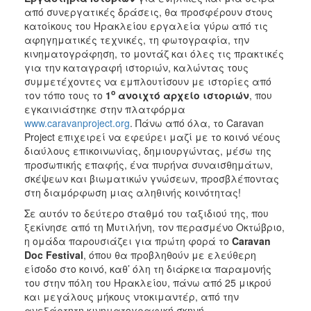
από συνεργατικές δράσεις, θα προσφέρουν στους
κατοίκους του Ηρακλείου εργαλεία γύρω από τις
αφηγηματικές τεχνικές, τη φωτογραφία, την
κινηματογράφηση, το μοντάζ και όλες τις πρακτικές
για την καταγραφή ιστοριών, καλώντας τους
συμμετέχοντες να εμπλουτίσουν με ιστορίες από
ο
τον τόπο τους το
1
ανοιχτό αρχείο ιστοριών
, που
εγκαινιάστηκε στην πλατφόρμα
www.caravanproject.org
. Πάνω από όλα, το Caravan
Project επιχειρεί να εφεύρει μαζί με το κοινό νέους
διαύλους επικοινωνίας, δημιουργώντας, μέσω της
προσωπικής επαφής, ένα πυρήνα συναισθημάτων,
σκέψεων και βιωματικών γνώσεων, προσβλέποντας
στη διαμόρφωση μιας αληθινής κοινότητας!
Σε αυτόν το δεύτερο σταθμό του ταξιδιού της, που
ξεκίνησε από τη Μυτιλήνη, τον περασμένο Οκτώβριο,
η ομάδα παρουσιάζει για πρώτη φορά το
Caravan
Doc
Festival
, όπου θα προβληθούν με ελεύθερη
είσοδο στο κοινό, καθ’ όλη τη διάρκεια παραμονής
του στην πόλη του Ηρακλείου, πάνω από 25 μικρού
και μεγάλους μήκους ντοκιμαντέρ, από την
ανεξάρτητη κινηματογραφική σκηνή.