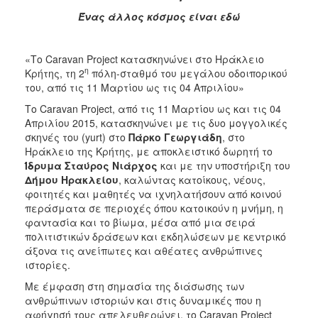
Ένας άλλος κόσμος είναι εδώ
2017
2016
«Το Caravan Project κατασκηνώνει στο Ηράκλειο
2015
η
Κρήτης, τη 2
πόλη-σταθμό του μεγάλου οδοιπορικού
2012
του, από τις 11 Μαρτίου ως τις 04 Απριλίου»
2011
Το Caravan Project, από τις 11 Μαρτίου ως και τις 04
Απριλίου 2015, κατασκηνώνει με τις δυο μογγολικές
σκηνές του (yurt) στο
Πάρκο Γεωργιάδη
, στο
Ηράκλειο της Κρήτης, με αποκλειστικό δωρητή το
Ίδρυμα Σταύρος Νιάρχος
και με την υποστήριξη του
Ο
Δήμου Ηρακλείου
, καλώντας κατοίκους, νέους,
ΔΗΜΟΣ
φοιτητές και μαθητές να ιχνηλατήσουν από κοινού
περάσματα σε περιοχές όπου κατοικούν η μνήμη, η
ΠΟΛΙΤΙΣΜΟΣ
φαντασία και το βίωμα, μέσα από μια σειρά
πολιτιστικών δράσεων και εκδηλώσεων με κεντρικό
ΑΝΘΕΚΤΙΚΗ
άξονα τις ανείπωτες και αθέατες ανθρώπινες
ΠΟΛΗ
ιστορίες.
Με έμφαση στη σημασία της διάσωσης των
ανθρώπινων ιστοριών και στις δυναμικές που η
αφήγησή τους απελευθερώνει, το Caravan Project