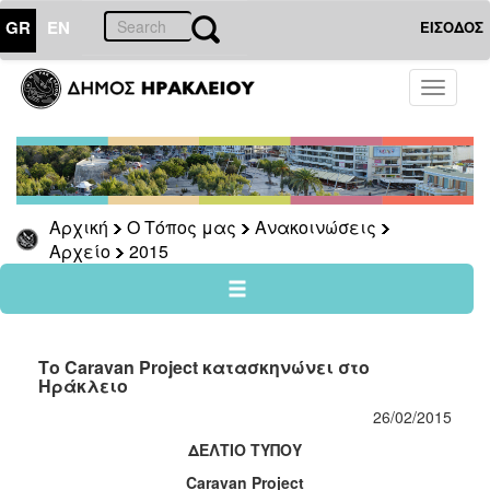
GR
EN
ΕΙΣΟΔΟΣ
Ο
Toggle
ΤΟΠΟΣ
navigati
ΜΑΣ
Ανακοινώσεις
Αρχείο
2026
Αρχική
Ο Τόπος μας
Ανακοινώσεις
Αρχείο
2015
2025
2024
2023
2022
Το Caravan Project κατασκηνώνει στο
Ηράκλειο
2021
26/02/2015
2020
ΔΕΛΤΙΟ ΤΥΠΟΥ
2019
Caravan Project
2018