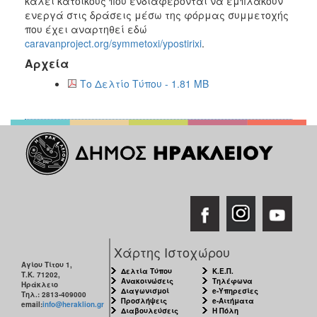
καλεί κατοίκους που ενδιαφέρονται να εμπλακούν
ενεργά στις δράσεις μέσω της φόρμας συμμετοχής
που έχει αναρτηθεί εδώ
caravanproject.org/symmetoxi/ypostirixi
.
Αρχεία
Το Δελτίο Τύπου - 1.81 MB
Χάρτης Ιστοχώρου
Αγίου Τίτου 1,
Δελτία Τύπου
Κ.Ε.Π.
Τ.Κ. 71202,
Ανακοινώσεις
Τηλέφωνα
Ηράκλειο
Διαγωνισμοί
e-Υπηρεσίες
Τηλ.: 2813-409000
Προσλήψεις
e-Αιτήματα
email:
info@heraklion.gr
Διαβουλεύσεις
Η Πόλη