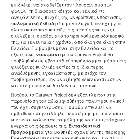
επιδιώκει να αναδείξει τον πλουραλισμό των
φωνών, τη διαφορετικότητα και τελικά τις
ανεξάντλητες πτυχές της ανθρώπινης υπόστασης. Η
πολυμεσική έκθεση
στο μεγάλο yurt, ανοιχτή για
όλο το κοινό παρουσιάζει τις ιστορίες που έχει
συλλέξει η ομάδα, από το προηγούμενο οδοιπορικό
της, τα τελευταία 4 χρόνια, από άκρη σε άκρη στην
Ελλάδα. Τα βραβευμένα, στην Ελλάδα και το
εξωτερικό,
ντοκιμαντέρ
του Caravan Project θα
προβληθούν σε εβδομαδιαίο πρόγραμμα, μέσα στις
φιλόξενες κυκλικές εστίες της ιδιαίτερης
αναδυόμενης εγκατάστασης, με στόχο τον
προβληματισμό, την αναζήτηση νέων διαστάσεων
και το δημιουργικό διάλογο με το κοινό.
Ωστόσο, το Caravan Project δεν εξαντλείται στην
παρουσίαση του αδιαμφισβήτητα πολύτιμου υλικού
που έχει συγκεντρώσει. Η ομάδα επιθυμεί να
εμβαθύνει στην αλληλεπίδρασή της με την ντόπια
κοινωνία, καλώντας τα μέλη της να συμμετάσχουν
ενεργά στις δράσεις της.
Εκπαιδευτικά
Προγράμματα
για μαθητές σχολείων της περιοχής,
Εργαστήρια Ιστοριών
για ενήλικες και μια σειρά