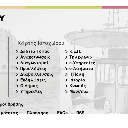
Χάρτης Ιστοχώρου
Δελτία Τύπου
Κ.Ε.Π.
Ανακοινώσεις
Τηλέφωνα
Διαγωνισμοί
e-Υπηρεσίες
Προσλήψεις
e-Αιτήματα
Διαβουλεύσεις
Η Πόλη
Εκδηλώσεις
Ιστορία
Ο Δήμος
Κνωσός
Υπηρεσίες
Μουσεία
ροι Χρήσης
ιμότητας
Πλοήγηση
FAQs
RSS