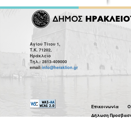
Αγίου Τίτου 1,
Τ.Κ. 71202,
Ηράκλειο
Τηλ.: 2813-409000
email:
info@heraklion.gr
Επικοινωνία
Ό
Δήλωση Προσβασ