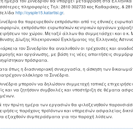
η ημέρα του Συνεδρίου θα υπάρχει μετάφραση στα Ελληνικά 
σσότερες πληροφορίες Τηλ: 2810 302733 κος Καθαράκης, & 281
οσελίδα
http://cysple15.katartisi.gr
.
Συνέδριο θα παρευρεθούν εκπρόσωποι από τις εθνικές ευρωπα
οφοριών, εκπρόσωποι ευρωπαϊκών κεντρικών οργάνων χάραξη
ειρήσεων του χώρου. Μεταξύ άλλων θα συμμετάσχει και ο κ. 
θυνσης Δίωξης Ηλεκτρονικού Εγκλήματος της Ελληνικής Αστυν
διάρκεια του Συνεδρίου θα αναλυθούν οι τρέχουσες και αναδ
μογής και οργάνωσης, με βάση τις νέες απαιτήσεις συμμόρφ
ψηφίστηκαν πρόσφατα.
τα όπως η διασυνοριακή συνεργασία, η άσκηση των δικαιωμάτ
ιατρέχουν ολόκληρο το Συνέδριο.
συνέδριο μπορούν να δηλώσουν συμμετοχή τοπικές επιχειρήσει
ίς και να ζητήσουν συμβουλές και υποστήριξη σε θέματα ασφ
μένων.
 την πρώτη ημέρα των εργασιών θα φιλοξενηθούν παρουσιάσ
ειρήσεις παρόχους προϊόντων και υπηρεσιών ασφαλείας δικτύ
θα εξαχθούν συμπεράσματα για την παροχή λύσεων.