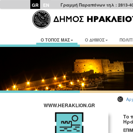
GR
EN
Γραμμή Παραπόνων τηλ : 2813-4
Ο ΤΟΠΟΣ ΜΑΣ
Ο ΔΗΜΟΣ
ΠΟΛΙΤ
Αρχ
WWW.HERAKLION.GR
Το 
Ηρά
ΕΠΙ