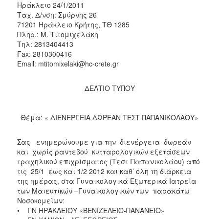
Ηράκλειο 24/1/2011
2017
Ταχ. Δ/νση: Σμύρνης 26
71201 Ηράκλειο Κρήτης, ΤΘ 1285
2016
Πληρ.: Μ. Τιτομιχελάκη
2015
Τηλ: 2813404413
Fax: 2810300416
2012
Email: mtitomixelaki@hc-crete.gr
2011
ΔΕΛΤΙΟ ΤΥΠΟΥ
Θέμα: « ΔΙΕΝΕΡΓΕΙΑ ΔΩΡΕΑΝ ΤΕΣΤ ΠΑΠΑΝΙΚΟΛΑΟΥ»
Ο
ΔΗΜΟΣ
Σας ενημερώνουμε για την διενέργεια δωρεάν
ΠΟΛΙΤΙΣΜΟΣ
και χωρίς ραντεβού κυτταρολογικών εξετάσεων
τραχηλικού επιχρίσματος (Τεστ Παπανικολάου) από
ΑΝΘΕΚΤΙΚΗ
τις 25/1 έως και 1/2 2012 και καθ’ όλη τη διάρκεια
ΠΟΛΗ
της ημέρας, στα Γυναικολογικά Εξωτερικά Ιατρεία
των Μαιευτικών –Γυναικολογικών των παρακάτω
Νοσοκομείων:
• ΓΝ ΗΡΑΚΛΕΙΟΥ «ΒΕΝΙΖΕΛΕΙΟ-ΠΑΝΑΝΕΙΟ»