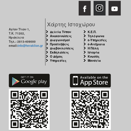
Χάρτης Ιστοχώρου
Αγίου Τίτου 1,
Δελτία Τύπου
Κ.Ε.Π.
Τ.Κ. 71202,
Ανακοινώσεις
Τηλέφωνα
Ηράκλειο
Διαγωνισμοί
e-Υπηρεσίες
Τηλ.: 2813-409000
Προσλήψεις
e-Αιτήματα
email:
info@heraklion.gr
Διαβουλεύσεις
Η Πόλη
Εκδηλώσεις
Ιστορία
Ο Δήμος
Κνωσός
Υπηρεσίες
Μουσεία