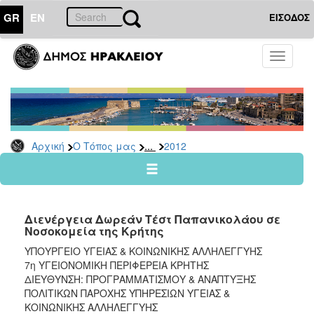
GR
EN
ΕΙΣΟΔΟΣ
Ο
Toggle
ΤΟΠΟΣ
navigati
ΜΑΣ
Ανακοινώσεις
Αρχείο
2026
...
Αρχική
Ο Τόπος μας
2012
2025
2024
2023
Διενέργεια Δωρεάν Τέστ Παπανικολάου σε
2022
Νοσοκομεία της Κρήτης
2021
ΥΠΟΥΡΓΕΙΟ ΥΓΕΙΑΣ & ΚΟΙΝΩΝΙΚΗΣ AΛΛΗΛΕΓΓΥΗΣ
7η ΥΓΕΙΟΝΟΜΙΚΗ ΠΕΡΙΦΕΡΕΙΑ ΚΡΗΤΗΣ
2020
ΔΙΕΥΘΥΝΣΗ: ΠΡΟΓΡΑΜΜΑΤΙΣΜΟΥ & ΑΝΑΠΤΥΞΗΣ
2019
ΠΟΛΙΤΙΚΩΝ ΠΑΡΟΧΗΣ ΥΠΗΡΕΣΙΩΝ ΥΓΕΙΑΣ &
ΚΟΙΝΩΝΙΚΗΣ ΑΛΛΗΛΕΓΓΥΗΣ
2018