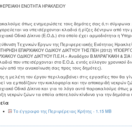
ΙΦΕΡΕΙΑΚΗ ΕΝΟΤΗΤΑ ΗΡΑΚΛΕΙΟΥ
καλούμε όπως ενημερώσετε τους δημότες σας ό,τι σύμφωνα με
ορεύεται να υπεισέρχονται κλαδιά ή ρίζες δέντρων από την μί
χιακό Οδικό Δίκτυο (Ε.Ο.Δ.) στο οποίο έχει αρμοδιότητα η Υπη
εύθυνση Τεχνικών Έργων της Περιφερειακής Ενότητας Ηρακλεί
ΤΗΡΗΣΗ ΕΠΑΡΧΙΑΚΟΥ ΟΔΙΚΟΥ ΔΙΚΤΥΟΥ ΤΗΣ ΠΕΗ (2012) ΥΠΟΕΡΓ
ΧΙΑΚΟΥ ΟΔΙΚΟΥ ΔΙΚΤΥΟΥ Π.Ε.Η.» Αναδόχου Β.ΜΛΡΑΓΚΑΚΗ & ΣΙΑ Ε
λαδιά που υπεισέρχονται στο Ε.Ο.Δ. εντός εύλογου χρονικού 
ών από την ανακοίνωση σας προς τους δημότες).
ης η μελέτη του έργου περιλαμβάνει στις εργασίες που θα γίν
εί να εμποδίζουν την κυκλοφορία και την αποκομιδή νεκρών ζ
χιακό Οδικό Δίκτυο και για το λόγο αυτό παρακαλούμε όπως 
ξη νεκρών ζώων τα οποία αποτελούν κίνδυνο για την δημόσια 
εία
Το έγγραφο της Περιφέρειας Κρήτης - 1.15 MB