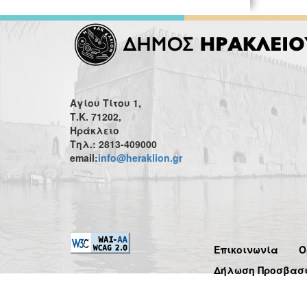
Αγίου Τίτου 1,
Τ.Κ. 71202,
Ηράκλειο
Τηλ.: 2813-409000
email:
info@heraklion.gr
Επικοινωνία
Ό
Δήλωση Προσβασ