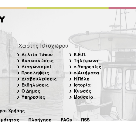
Χάρτης Ιστοχώρου
Δελτία Τύπου
Κ.Ε.Π.
Ανακοινώσεις
Τηλέφωνα
Διαγωνισμοί
e-Υπηρεσίες
Προσλήψεις
e-Αιτήματα
Διαβουλεύσεις
Η Πόλη
Εκδηλώσεις
Ιστορία
Ο Δήμος
Κνωσός
Υπηρεσίες
Μουσεία
ροι Χρήσης
ιμότητας
Πλοήγηση
FAQs
RSS