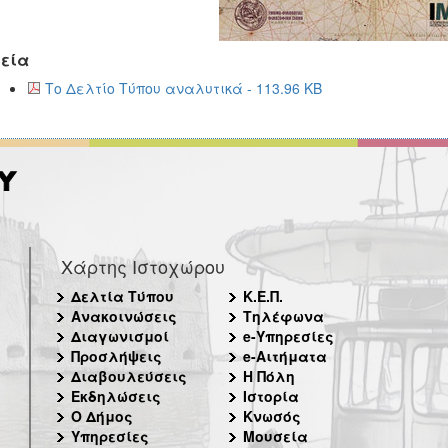
εία
Το Δελτίο Τύπου αναλυτικά - 113.96 KB
Χάρτης Ιστοχώρου
Δελτία Τύπου
Κ.Ε.Π.
Ανακοινώσεις
Τηλέφωνα
Διαγωνισμοί
e-Υπηρεσίες
Προσλήψεις
e-Αιτήματα
Διαβουλεύσεις
Η Πόλη
Εκδηλώσεις
Ιστορία
Ο Δήμος
Κνωσός
Υπηρεσίες
Μουσεία