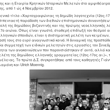
ης και η Εταιρία Κρητικών Ιστορικών Μελετών στο αμφιθέατρο
ης, από 1 ώς 4 Νοεμβρίου 2012.
ενικό τίτλο «Χαρτογραφώντας τη δημώδη λογοτεχνία (12ος-17ος
σιπενταετή παράδοση των διεθνών επιστημονικών συναντήσεων 
ολή της δημώδους βυζαντινής και της πρώιμης νεοελληνικής λ
17ο αιώνα. Όπως είναι γνωστό, σταθερή επιδίωξή του θεσμού α
λληνικών σπουδών, είναι η συστηματική μελέτη των κειμένων, 
οσή τους στο ευρύ αναγνωστικό κοινό. Η δυναμική της προσπάθ
α συμμετοχή των ειδικών μελετητών στις εργασίες του Συνεδρ
τητα των ανακοινώσεων που παρουσιάστηκαν σ’ αυτό, αλλά και
ελέτη της δημώδους ελληνικής γραμματείας (12ος-17ος αι.)»,
έλειας. Το πρώτο Δ.Σ. συγκροτήθηκε από τους καθηγητές Γιά
αμάνη και Ulrich Moennig.