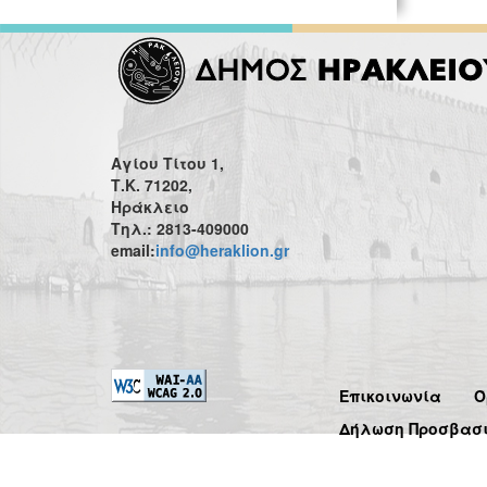
Αγίου Τίτου 1,
Τ.Κ. 71202,
Ηράκλειο
Τηλ.: 2813-409000
email:
info@heraklion.gr
Επικοινωνία
Ό
Δήλωση Προσβασ