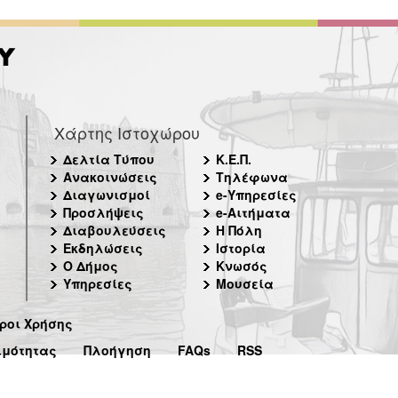
Χάρτης Ιστοχώρου
Δελτία Τύπου
Κ.Ε.Π.
Ανακοινώσεις
Τηλέφωνα
Διαγωνισμοί
e-Υπηρεσίες
Προσλήψεις
e-Αιτήματα
Διαβουλεύσεις
Η Πόλη
Εκδηλώσεις
Ιστορία
Ο Δήμος
Κνωσός
Υπηρεσίες
Μουσεία
ροι Χρήσης
ιμότητας
Πλοήγηση
FAQs
RSS