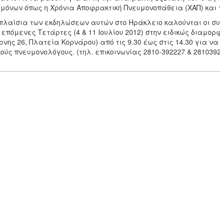
μόνων όπως η Χρόνια Αποφρακτική Πνευμονοπάθεια (ΧΑΠ) και 
πλαίσια των εκδηλώσεων αυτών στο Ηράκλειο καλούνται οι σ
2 επόμενες Τετάρτες (4 & 11 Ιουλίου 2012) στην ειδικώς διαμο
ρνης 26, Πλατεία Κορνάρου) από τις 9.30 έως στις 14.30 για ν
κούς πνευμονολόγους. (τηλ. επικοινωνίας 2810-392227 & 2810392