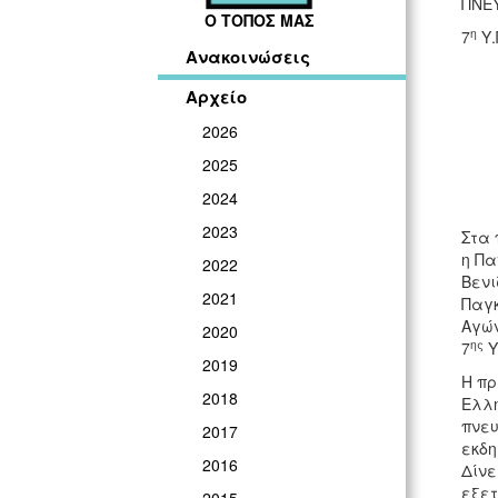
ΠΝΕ
Ο ΤΟΠΟΣ ΜΑΣ
η
7
Υ.
Ανακοινώσεις
Αρχείο
2026
2025
2024
2023
Στα 
η Πα
2022
Βενι
2021
Παγκ
Αγών
2020
ης
7
Υ
2019
Η πρ
2018
Ελλη
πνευ
2017
εκδη
2016
Δίνε
εξετ