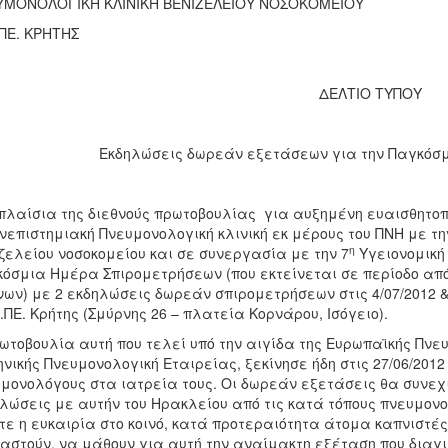
ΥΜΟΝΟΛΟΓΙΚΗ ΚΛΙΝΙΚΗ ΒΕΝΙΖΕΛΕΙΟΥ ΝΟΣΟΚΟΜΕΙΟΥ
ΠΕ. ΚΡΗΤΗΣ
ΔΕΛΤΙΟ ΤΥΠΟΥ
Εκδηλώσεις δωρεάν εξετάσεων για την Παγκόσ
πλαίσια της διεθνούς πρωτοβουλίας για αυξημένη ευαισθητοπο
νεπιστημιακή Πνευμονολογική κλινική εκ μέρους του ΠΝΗ με τη
η
ζελείου νοσοκομείου και σε συνεργασία με την 7
Υγειονομική
όσμια Ημέρα Σπιρομετρήσεων (που εκτείνεται σε περίοδο από 
ων) με 2 εκδηλώσεις δωρεάν σπιρομετρήσεων στις 4/07/2012 & 
.ΠΕ. Κρήτης (Σμύρνης 26 – πλατεία Κορνάρου, Ισόγειο).
ωτοβουλία αυτή που τελεί υπό την αιγίδα της Ευρωπαϊκής Πνευ
νικής Πνευμονολογική Εταιρείας, ξεκίνησε ήδη στις 27/06/201
μονολόγους στα ιατρεία τους. Οι δωρεάν εξετάσεις θα συνεχ
λώσεις με αυτήν του Ηρακλείου από τις κατά τόπους πνευμονο
τε η ευκαιρία στο κοινό, κατά προτεραιότητα άτομα καπνιστέ
αστούν, να μάθουν για αυτή την αναίμακτη εξέταση που διαγ