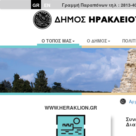
GR
EN
Γραμμή Παραπόνων τηλ : 2813-4
Ο ΤΟΠΟΣ ΜΑΣ
Ο ΔΗΜΟΣ
ΠΟΛΙΤ
Αρχ
WWW.HERAKLION.GR
Συν
Δια