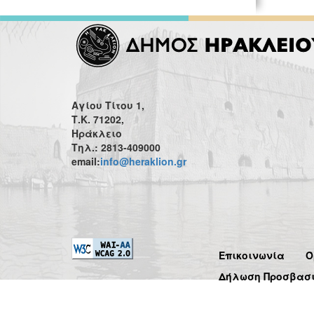
Αγίου Τίτου 1,
Τ.Κ. 71202,
Ηράκλειο
Τηλ.: 2813-409000
email:
info@heraklion.gr
Επικοινωνία
Ό
Δήλωση Προσβασ