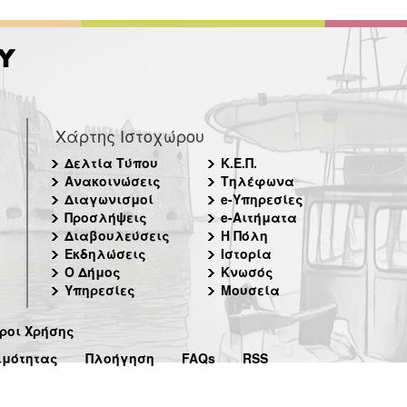
Χάρτης Ιστοχώρου
Δελτία Τύπου
Κ.Ε.Π.
Ανακοινώσεις
Τηλέφωνα
Διαγωνισμοί
e-Υπηρεσίες
Προσλήψεις
e-Αιτήματα
Διαβουλεύσεις
Η Πόλη
Εκδηλώσεις
Ιστορία
Ο Δήμος
Κνωσός
Υπηρεσίες
Μουσεία
ροι Χρήσης
ιμότητας
Πλοήγηση
FAQs
RSS