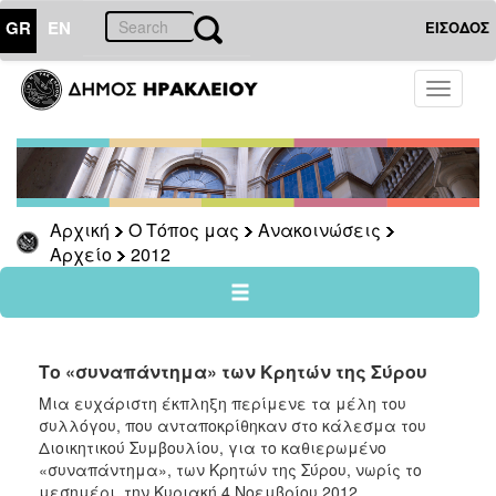
GR
EN
ΕΙΣΟΔΟΣ
Ο
Toggle
ΤΟΠΟΣ
navigati
ΜΑΣ
Ανακοινώσεις
Αρχείο
2026
Αρχική
Ο Τόπος μας
Ανακοινώσεις
Αρχείο
2012
2025
2024
2023
2022
Το «συναπάντημα» των Κρητών της Σύρου
2021
Μια ευχάριστη έκπληξη περίμενε τα μέλη του
συλλόγου, που ανταποκρίθηκαν στο κάλεσμα του
2020
Διοικητικού Συμβουλίου, για το καθιερωμένο
2019
«συναπάντημα», των Κρητών της Σύρου, νωρίς το
μεσημέρι, την Κυριακή 4 Νοεμβρίου 2012
2018