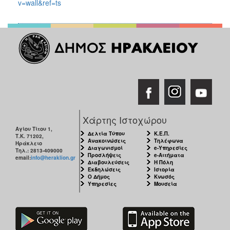
v=wall&ref=ts
Χάρτης Ιστοχώρου
Αγίου Τίτου 1,
Δελτία Τύπου
Κ.Ε.Π.
Τ.Κ. 71202,
Ανακοινώσεις
Τηλέφωνα
Ηράκλειο
Διαγωνισμοί
e-Υπηρεσίες
Τηλ.: 2813-409000
Προσλήψεις
e-Αιτήματα
email:
info@heraklion.gr
Διαβουλεύσεις
Η Πόλη
Εκδηλώσεις
Ιστορία
Ο Δήμος
Κνωσός
Υπηρεσίες
Μουσεία