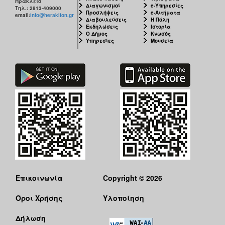
Ηράκλειο
Διαγωνισμοί
e-Υπηρεσίες
Τηλ.: 2813-409000
Προσλήψεις
e-Αιτήματα
email:
info@heraklion.gr
Διαβουλεύσεις
Η Πόλη
Εκδηλώσεις
Ιστορία
Ο Δήμος
Κνωσός
Υπηρεσίες
Μουσεία
Επικοινωνία
Copyright © 2026
Όροι Χρήσης
Υλοποίηση
Δήλωση