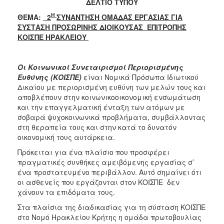
ΔΕΛΤΙΟ ΤΥΠΟΥ
2017
Η
ΘΕΜΑ:
2
ΣΥΝΑΝΤΗΣΗ ΟΜΑΔΑΣ ΕΡΓΑΣΙΑΣ ΓΙΑ
ΣΥΣΤΑΣΗ ΠΡΟΣΩΡΙΝΗΣ ΔΙΟΙΚΟΥΣΑΣ ΕΠΙΤΡΟΠΗΣ
2016
ΚΟΙΣΠΕ ΗΡΑΚΛΕΙΟΥ
2015
2012
Οι Κοινωνικοί Συνεταιρισμοί Περιορισμένης
2011
Ευθύνης (Κ
OIΣΠΕ)
είναι Νομικά Πρόσωπα Ιδιωτικού
Δικαίου με περιορισμένη ευθύνη των μελών τους και
αποβλέπουν στην κοινωνικοοικονομική ενσωμάτωση
και την επαγγελματική ένταξη των ατόμων με
σοβαρά ψυχοκοινωνικά προβλήματα, συμβάλλοντας
Ο
στη θεραπεία τους και στην κατά το δυνατόν
ΔΗΜΟΣ
οικονομική τους αυτάρκεια.
Πρόκειται για ένα πλαίσιο που προσφέρει
ΠΟΛΙΤΙΣΜΟΣ
πραγματικές συνθήκες αμειβόμενης εργασίας σ’
ένα προστατευμένο περιβάλλον. Αυτό σημαίνει ότι
ΑΝΘΕΚΤΙΚΗ
οι ασθενείς που εργάζονται στον ΚΟΙΣΠΕ δεν
ΠΟΛΗ
χάνουν τα επιδόματα τους.
Στα πλαίσια της διαδικασίας για τη σύσταση ΚΟΙΣΠΕ
στο Νομό Ηρακλείου Κρήτης η ομάδα πρωτοβουλίας