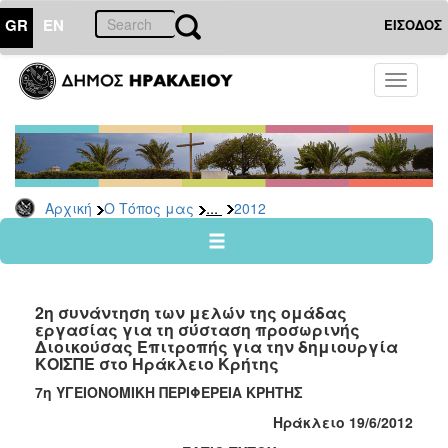
GR
EN
ΕΙΣΟΔΟΣ
Ο
Toggle
ΤΟΠΟΣ
navigati
ΜΑΣ
Ανακοινώσεις
Αρχείο
2026
...
Αρχική
Ο Τόπος μας
2012
2025
2024
2023
2η συνάντηση των μελών της ομάδας
2022
εργασίας για τη σύσταση προσωρινής
Διοικούσας Επιτροπής για την δημιουργία
2021
ΚΟΙΣΠΕ στο Ηράκλειο Κρήτης
2020
7η ΥΓΕΙΟΝΟΜΙΚΗ ΠΕΡΙΦΕΡΕΙΑ ΚΡΗΤΗΣ
2019
Ηράκλειο 19/6/2012
2018