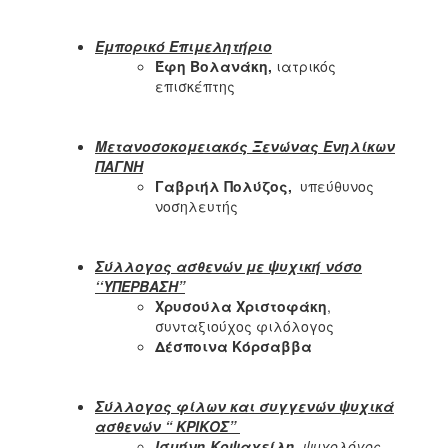
Εμπορικό Επιμελητήριο
Έφη Βολανάκη,
ιατρικός
επισκέπτης
Μετανοσοκομειακός Ξενώνας Ενηλίκων
ΠΑΓΝΗ
Γαβριήλ Πολύζος,
υπεύθυνος
νοσηλευτής
Σύλλογος ασθενών με ψυχική νόσο
‘‘ΥΠΕΡΒΑΣΗ”
Χρυσούλα Χριστοφάκη
,
συνταξιούχος φιλόλογος
Δέσποινα Κόρσαββα
Σύλλογος φίλων και συγγενών ψυχικά
ασθενών “ ΚΡΙΚΟΣ”
Ισμήνη Κοψαχείλη
, ψυχολόγος