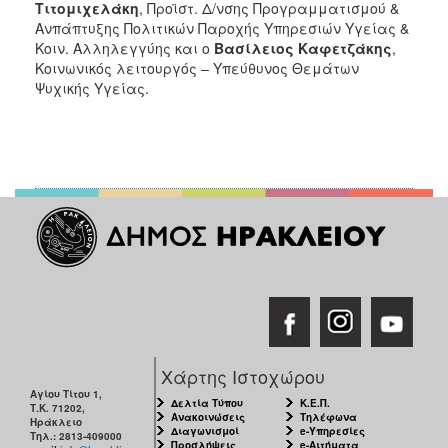
Τιτομιχελάκη
, Προϊστ. Δ/νσης Προγραμματισμού &
Ανπάπτυξης Πολιτικών Παροχής Υπηρεσιών Υγείας &
Κοιν. Αλληλεγγύης και ο
Βασίλειος Καφετζάκης
,
Κοινωνικός λειτουργός – Υπεύθυνος Θεμάτων
Ψυχικής Υγείας.
Χάρτης Ιστοχώρου
Αγίου Τίτου 1,
Δελτία Τύπου
Κ.Ε.Π.
Τ.Κ. 71202,
Ανακοινώσεις
Τηλέφωνα
Ηράκλειο
Διαγωνισμοί
e-Υπηρεσίες
Τηλ.: 2813-409000
Προσλήψεις
e-Αιτήματα