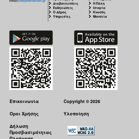
email:
info@heraklion.gr
Διαβουλεύσεις
Η Πόλη
Εκδηλώσεις
Ιστορία
Ο Δήμος
Κνωσός
Υπηρεσίες
Μουσεία
Επικοινωνία
Copyright © 2026
Όροι Χρήσης
Υλοποίηση
Δήλωση
Προσβασιμότητας
Πλοήγηση