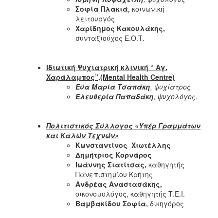
Σοφία Πλακιά,
κοινωνική
λειτουργός
Χαρίδημος Κακουλάκης,
συνταξιούχος Ε.Ο.Τ.
Ιδιωτική Ψυχιατρική κλινική “ Αγ.
Χαράλαμπος”,(Mental Health Centre)
Εύα Μαρία Τσαπάκη
, ψυχίατρος
Ελευθερία Παπαδάκη
, ψυχολόγος.
Πολιτιστικός Σύλλογος «Υπέρ Γραμμάτων
και Καλών Τεχνών»
Κωνσταντίνος Χιωτέλλης
Δημήτριος Κορνάρος
Ιωάννης Σιατίτσας,
καθηγητής
Πανεπιστημίου Κρήτης
Ανδρέας Αναστασάκης,
οικονομολόγος, καθηγητής Τ.Ε.Ι.
Βαμβακίδου Σοφία,
δικηγόρος