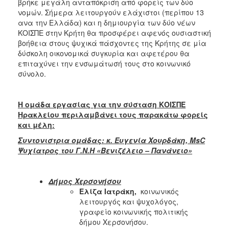
βρήκε μεγάλη ανταπόκριση από φορείς των δύο
νομών. Σήμερα λειτουργούν ελάχιστοι (περίπου 13
ανα την Ελλάδα) και η δημιουργία των δύο νέων
ΚΟΙΣΠΕ στην Κρήτη θα προσφέρει αφενός ουσιαστική
βοήθεια στους ψυχικά πάσχοντες της Κρήτης σε μία
δύσκολη οικονομικά συγκυρία και αφετέρου θα
επιταχύνει την ενσωμάτωσή τους στο κοινωνικό
σύνολο.
Η ομάδα εργασίας για την σύσταση ΚΟΙΣΠΕ
Ηρακλείου περιλαμβάνει τους παρακάτω φορείς
και μέλη:
Συντονιστρια ομάδας: κ. Ευγενία Χουρδάκη,
MsC
Ψυχίατρος του Γ.Ν.Η «Βενιζέλειο – Πανάνειο»
Δήμος Χερσονήσου
Ελίζα Ιατράκη,
κοινωνικός
λειτουργός και ψυχολόγος,
γραφείο κοινωνικής πολιτικής
δήμου Χερσονήσου.