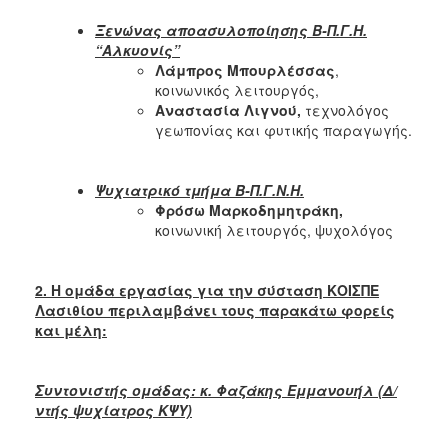
Ξενώνας αποασυλοποίησης Β-Π.Γ.Η.
“Αλκυονίς”
Λάμπρος Μπουρλέσσας
,
κοινωνικός λειτουργός,
Αναστασία Λιγνού,
τεχνολόγος
γεωπονίας και φυτικής παραγωγής.
Ψυχιατρικό τμήμα
Β-Π.Γ.Ν.Η.
Φρόσω Μαρκοδημητράκη,
κοινωνική λειτουργός, ψυχολόγος
2. Η ομάδα εργασίας για την σύσταση ΚΟΙΣΠΕ
Λασιθίου περιλαμβάνει τους παρακάτω φορείς
και μέλη:
Συντονιστής ομάδας: κ. Φαζάκης Εμμανουήλ (Δ/
ντής ψυχίατρος ΚΨΥ)