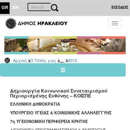
GR
EN
ΕΙΣΟΔΟΣ
Ο
Toggle
ΤΟΠΟΣ
navigati
ΜΑΣ
Ανακοινώσεις
Αρχείο
2026
...
Αρχική
Ο Τόπος μας
2012
2025
2024
2023
Δημιουργία Κοινωνικού Συνεταιρισμού
2022
Περιορισμένης Ευθύνης – ΚΟΙΣΠΕ
2021
ΕΛΛΗΝΙΚΗ ΔΗΜΟΚΡΑΤΙΑ
2020
ΥΠΟΥΡΓΕΙΟ ΥΓΕΙΑΣ & ΚΟΙΝΩΝΙΚΗΣ
AΛΛΗΛΕΓΓΥΗΣ
2019
7η ΥΓΕΙΟΝΟΜΙΚΗ ΠΕΡΙΦΕΡΕΙΑ ΚΡΗΤΗΣ
2018
ΔΙΕΥΘΥΝΣΗ: ΠΡΟΓΡΑΜΜΑΤΙΣΜΟΥ & ΑΝΑΠΤΥΞΗΣ