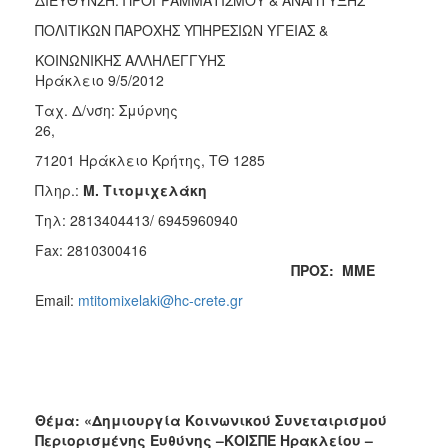
2017
ΠΟΛΙΤΙΚΩΝ ΠΑΡΟΧΗΣ ΥΠΗΡΕΣΙΩΝ ΥΓΕΙΑΣ &
2016
ΚΟΙΝΩΝΙΚΗΣ ΑΛΛΗΛΕΓΓΥΗΣ
Ηράκλειο 9/5/2012
2015
Ταχ. Δ/νση: Σμύρνης
2012
26,
2011
71201 Ηράκλειο Κρήτης, ΤΘ 1285
Πληρ.:
Μ. Τιτομιχελάκη
Τηλ: 2813404413/ 6945960940
Ο
Fax: 2810300416
ΔΗΜΟΣ
ΠΡΟΣ: ΜΜΕ
Email:
mtitomixelaki@hc-crete.gr
ΠΟΛΙΤΙΣΜΟΣ
ΑΝΘΕΚΤΙΚΗ
ΠΟΛΗ
Θέμα: «Δημιουργία Κοινωνικού Συνεταιρισμού
Περιορισμένης Ευθύνης –ΚΟΙΣΠΕ Ηρακλείου –