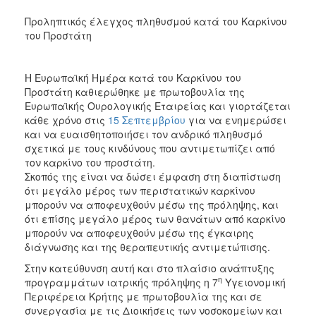
2017
Προληπτικός έλεγχος πληθυσμού κατά του Καρκίνου
του Προστάτη
2016
2015
Η Ευρωπαϊκή Ημέρα κατά του Καρκίνου του
2012
Προστάτη καθιερώθηκε με πρωτοβουλία της
2011
Ευρωπαϊκής Ουρολογικής Εταιρείας και γιορτάζεται
κάθε χρόνο στις
15 Σεπτεμβρίου
για να ενημερώσει
και να ευαισθητοποιήσει τον ανδρικό πληθυσμό
σχετικά με τους κινδύνους που αντιμετωπίζει από
τον καρκίνο του προστάτη.
Ο
Σκοπός της είναι να δώσει έμφαση στη διαπίστωση
ΔΗΜΟΣ
ότι μεγάλο μέρος των περιστατικών καρκίνου
μπορούν να αποφευχθούν μέσω της πρόληψης, και
ΠΟΛΙΤΙΣΜΟΣ
ότι επίσης μεγάλο μέρος των θανάτων από καρκίνο
μπορούν να αποφευχθούν μέσω της έγκαιρης
ΑΝΘΕΚΤΙΚΗ
διάγνωσης και της θεραπευτικής αντιμετώπισης.
ΠΟΛΗ
Στην κατεύθυνση αυτή και στο πλαίσιο ανάπτυξης
η
προγραμμάτων ιατρικής πρόληψης η 7
Υγειονομική
Περιφέρεια Κρήτης με πρωτοβουλία της και σε
συνεργασία με τις Διοικήσεις των νοσοκομείων και