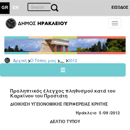
GR
EN
ΕΙΣΟΔΟΣ
Ο
Toggle
ΤΟΠΟΣ
navigati
ΜΑΣ
Ανακοινώσεις
Αρχείο
2026
...
Αρχική
Ο Τόπος μας
2012
2025
2024
2023
Προληπτικός έλεγχος πληθυσμού κατά του
2022
Καρκίνου του Προστάτη
2021
ΔΙΟΙΚΗΣΗ ΥΓΕΙΟΝΟΜΙΚΗΣ ΠΕΡΙΦΕΡΕΙΑΣ ΚΡΗΤΗΣ
2020
Ηράκλειο 5 /09 /2012
2019
ΔΕΛΤΙΟ ΤΥΠΟΥ
2018