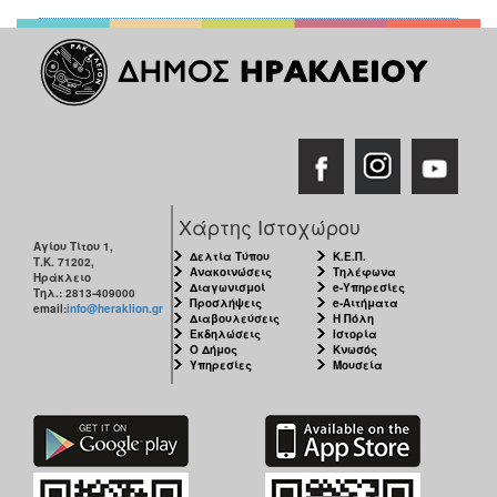
Χάρτης Ιστοχώρου
Αγίου Τίτου 1,
Δελτία Τύπου
Κ.Ε.Π.
Τ.Κ. 71202,
Ανακοινώσεις
Τηλέφωνα
Ηράκλειο
Διαγωνισμοί
e-Υπηρεσίες
Τηλ.: 2813-409000
Προσλήψεις
e-Αιτήματα
email:
info@heraklion.gr
Διαβουλεύσεις
Η Πόλη
Εκδηλώσεις
Ιστορία
Ο Δήμος
Κνωσός
Υπηρεσίες
Μουσεία