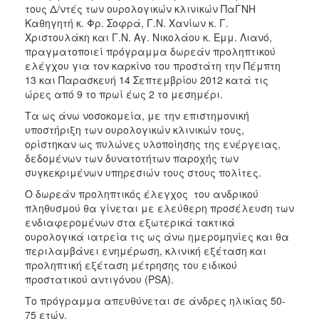
τους Δ/ντές των ουρολογικών κλινικών ΠαΓΝΗ
Καθηγητή κ. Φρ. Σοφρά, Γ.Ν. Χανίων κ. Γ.
Χριστουλάκη και Γ.Ν. Αγ. Νικολάου κ. Εμμ. Λιανό,
πραγματοποιεί πρόγραμμα δωρεάν προληπτικού
ελέγχου για τον καρκίνο του προστάτη την Πέμπτη
13 και Παρασκευή 14 Σεπτεμβρίου 2012 κατά τις
ώρες από 9 το πρωί έως 2 το μεσημέρι.
Τα ως άνω νοσοκομεία, με την επιστημονική
υποστήριξη των ουρολογικών κλινικών τους,
ορίστηκαν ως πυλώνες υλοποίησης της ενέργειας,
δεδομένων των δυνατοτήτων παροχής των
συγκεκριμένων υπηρεσιών τους στους πολίτες.
Ο δωρεάν προληπτικός έλεγχος του ανδρικού
πληθυσμού θα γίνεται με ελεύθερη προσέλευση των
ενδιαφερομένων στα εξωτερικά τακτικά
ουρολογικά ιατρεία τις ως άνω ημερομηνίες και θα
περιλαμβάνει ενημέρωση, κλινική εξέταση και
προληπτική εξέταση μέτρησης του ειδικού
προστατικού αντιγόνου (PSA).
Το πρόγραμμα απευθύνεται σε άνδρες ηλικίας 50-
75 ετών.