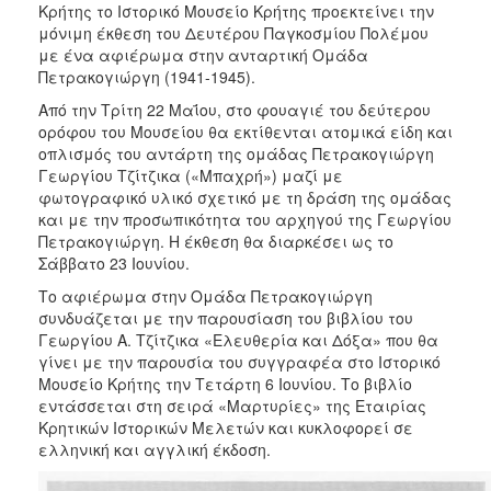
Κρήτης το Ιστορικό Μουσείο Κρήτης προεκτείνει την
2017
μόνιμη έκθεση του Δευτέρου Παγκοσμίου Πολέμου
με ένα αφιέρωμα στην ανταρτική Ομάδα
2016
Πετρακογιώργη (1941-1945).
2015
Από την Τρίτη 22 Μαΐου, στο φουαγιέ του δεύτερου
2012
ορόφου του Μουσείου θα εκτίθενται ατομικά είδη και
οπλισμός του αντάρτη της ομάδας Πετρακογιώργη
2011
Γεωργίου Τζίτζικα («Μπαχρή») μαζί με
φωτογραφικό υλικό σχετικό με τη δράση της ομάδας
και με την προσωπικότητα του αρχηγού της Γεωργίου
Πετρακογιώργη. Η έκθεση θα διαρκέσει ως το
Σάββατο 23 Ιουνίου.
Ο
ΔΗΜΟΣ
Το αφιέρωμα στην Ομάδα Πετρακογιώργη
συνδυάζεται με την παρουσίαση του βιβλίου του
ΠΟΛΙΤΙΣΜΟΣ
Γεωργίου Α. Τζίτζικα «Ελευθερία και Δόξα» που θα
γίνει με την παρουσία του συγγραφέα στο Ιστορικό
ΑΝΘΕΚΤΙΚΗ
Μουσείο Κρήτης την Τετάρτη 6 Ιουνίου. Το βιβλίο
ΠΟΛΗ
εντάσσεται στη σειρά «Μαρτυρίες» της Εταιρίας
Κρητικών Ιστορικών Μελετών και κυκλοφορεί σε
ελληνική και αγγλική έκδοση.