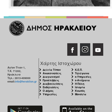
Χάρτης Ιστοχώρου
Αγίου Τίτου 1,
Δελτία Τύπου
Κ.Ε.Π.
Τ.Κ. 71202,
Ανακοινώσεις
Τηλέφωνα
Ηράκλειο
Διαγωνισμοί
e-Υπηρεσίες
Τηλ.: 2813-409000
Προσλήψεις
e-Αιτήματα
email:
info@heraklion.gr
Διαβουλεύσεις
Η Πόλη
Εκδηλώσεις
Ιστορία
Ο Δήμος
Κνωσός
Υπηρεσίες
Μουσεία