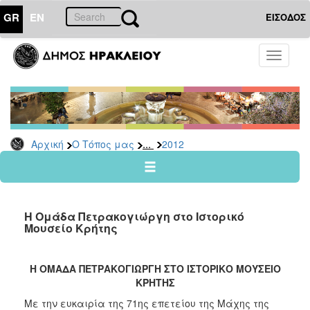
GR
EN
ΕΙΣΟΔΟΣ
Ο
Toggle
ΤΟΠΟΣ
navigati
ΜΑΣ
Ανακοινώσεις
Αρχείο
2026
...
Αρχική
Ο Τόπος μας
2012
2025
2024
2023
Η Ομάδα Πετρακογιώργη στο Ιστορικό
2022
Μουσείο Κρήτης
2021
2020
Η ΟΜΑΔΑ ΠΕΤΡΑΚΟΓΙΩΡΓΗ ΣΤΟ ΙΣΤΟΡΙΚΟ ΜΟΥΣΕΙΟ
ΚΡΗΤΗΣ
2019
Με την ευκαιρία της 71ης επετείου της Μάχης της
2018