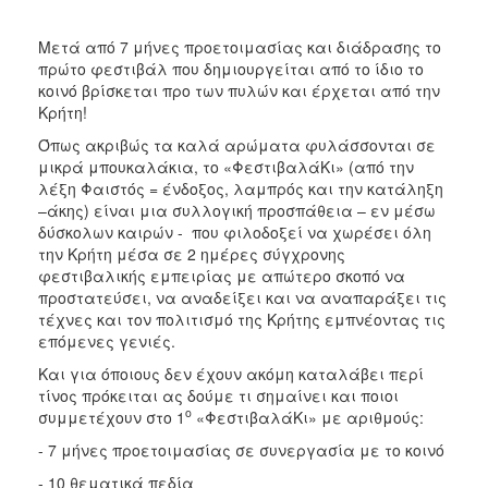
2017
Μετά από 7 μήνες προετοιμασίας και διάδρασης το
2016
πρώτο φεστιβάλ που δημιουργείται από το ίδιο το
κοινό βρίσκεται προ των πυλών και έρχεται από την
2015
Κρήτη!
2012
Όπως ακριβώς τα καλά αρώματα φυλάσσονται σε
2011
μικρά μπουκαλάκια, το «ΦεστιβαλάΚι» (από την
λέξη Φαιστός = ένδοξος, λαμπρός και την κατάληξη
–άκης) είναι μια συλλογική προσπάθεια – εν μέσω
δύσκολων καιρών - που φιλοδοξεί να χωρέσει όλη
την Κρήτη μέσα σε 2 ημέρες σύγχρονης
Ο
φεστιβαλικής εμπειρίας με απώτερο σκοπό να
ΔΗΜΟΣ
προστατεύσει, να αναδείξει και να αναπαράξει τις
τέχνες και τον πολιτισμό της Κρήτης εμπνέοντας τις
ΠΟΛΙΤΙΣΜΟΣ
επόμενες γενιές.
Και για όποιους δεν έχουν ακόμη καταλάβει περί
ΑΝΘΕΚΤΙΚΗ
τίνος πρόκειται ας δούμε τι σημαίνει και ποιοι
ΠΟΛΗ
ο
συμμετέχουν στο 1
«ΦεστιβαλάΚι» με αριθμούς:
- 7 μήνες προετοιμασίας σε συνεργασία με το κοινό
- 10 θεματικά πεδία