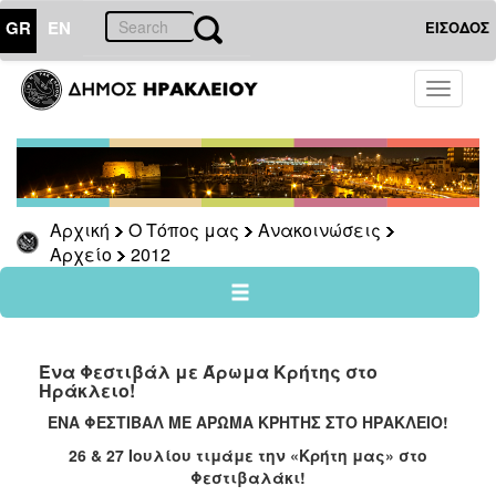
GR
EN
ΕΙΣΟΔΟΣ
Ο
Toggle
ΤΟΠΟΣ
navigati
ΜΑΣ
Ανακοινώσεις
Αρχείο
2026
Αρχική
Ο Τόπος μας
Ανακοινώσεις
Αρχείο
2012
2025
2024
2023
2022
Ένα Φεστιβάλ με Άρωμα Κρήτης στο
Ηράκλειο!
2021
ΕΝΑ ΦΕΣΤΙΒΑΛ ΜΕ ΑΡΩΜΑ ΚΡΗΤΗΣ ΣΤΟ ΗΡΑΚΛΕΙΟ!
2020
26 & 27 Ιουλίου τιμάμε την «Κρήτη μας» στο
2019
Φεστιβαλάκι!
2018