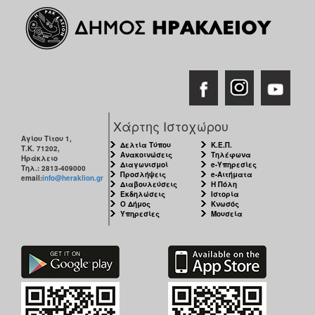
Χάρτης Ιστοχώρου
Αγίου Τίτου 1,
Δελτία Τύπου
Κ.Ε.Π.
Τ.Κ. 71202,
Ανακοινώσεις
Τηλέφωνα
Ηράκλειο
Διαγωνισμοί
e-Υπηρεσίες
Τηλ.: 2813-409000
Προσλήψεις
e-Αιτήματα
email:
info@heraklion.gr
Διαβουλεύσεις
Η Πόλη
Εκδηλώσεις
Ιστορία
Ο Δήμος
Κνωσός
Υπηρεσίες
Μουσεία