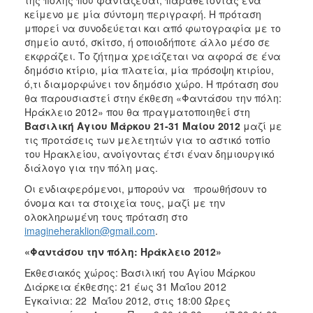
κείμενο με μία σύντομη περιγραφή. Η πρόταση
2017
μπορεί να συνοδεύεται και από φωτογραφία με το
2016
σημείο αυτό, σκίτσο, ή οποιοδήποτε άλλο μέσο σε
εκφράζει. Το ζήτημα χρειάζεται να αφορά σε ένα
2015
δημόσιο κτίριο, μία πλατεία, μία πρόσοψη κτιρίου,
2012
ό,τι διαμορφώνει τον δημόσιο χώρο. Η πρόταση σου
θα παρουσιαστεί στην έκθεση «Φαντάσου την πόλη:
2011
Ηράκλειο 2012» που θα πραγματοποιηθεί στη
Βασιλική Αγιου Μάρκου 21-31 Μαίου 2012
μαζί με
τις προτάσεις των μελετητών για το αστικό τοπίο
του Ηρακλείου, ανοίγοντας έτσι έναν δημιουργικό
διάλογο για την πόλη μας.
Ο
ΔΗΜΟΣ
Οι ενδιαφερόμενοι, μπορούν να προωθήσουν το
όνομα και τα στοιχεία τους, μαζί με την
ΠΟΛΙΤΙΣΜΟΣ
ολοκληρωμένη τους πρόταση στο
imagineheraklion@gmail.com
.
ΑΝΘΕΚΤΙΚΗ
«Φαντάσου την πόλη: Ηράκλειο 2012»
ΠΟΛΗ
Εκθεσιακός χώρος: Βασιλική του Αγίου Μάρκου
Διάρκεια έκθεσης: 21 έως 31 Μαΐου 2012
Εγκαίνια: 22 Μαΐου 2012, στις 18:00 Ώρες