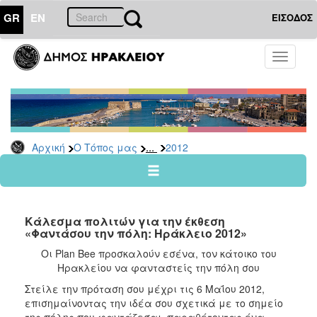
GR
EN
ΕΙΣΟΔΟΣ
Ο
Toggle
ΤΟΠΟΣ
navigati
ΜΑΣ
Ανακοινώσεις
Αρχείο
2026
...
Αρχική
Ο Τόπος μας
2012
2025
2024
2023
Kάλεσμα πολιτών για την έκθεση
2022
«Φαντάσου την πόλη: Ηράκλειο 2012»
2021
Οι Plan Bee προσκαλούν εσένα, τον κάτοικο του
Ηρακλείου να φανταστείς την πόλη σου
2020
Στείλε την πρόταση σου μέχρι τις 6 Μαΐου 2012,
2019
επισημαίνοντας την ιδέα σου σχετικά με το σημείο
2018
της πόλης που φαντάζεσαι, παραθέτοντας ένα