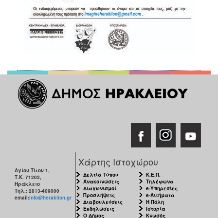
Χάρτης Ιστοχώρου
Αγίου Τίτου 1,
Δελτία Τύπου
Κ.Ε.Π.
Τ.Κ. 71202,
Ανακοινώσεις
Τηλέφωνα
Ηράκλειο
Διαγωνισμοί
e-Υπηρεσίες
Τηλ.: 2813-409000
Προσλήψεις
e-Αιτήματα
email:
info@heraklion.gr
Διαβουλεύσεις
Η Πόλη
Εκδηλώσεις
Ιστορία
Ο Δήμος
Κνωσός