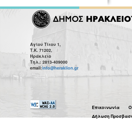
Αγίου Τίτου 1,
Τ.Κ. 71202,
Ηράκλειο
Τηλ.: 2813-409000
email:
info@heraklion.gr
Επικοινωνία
Ό
Δήλωση Προσβασ