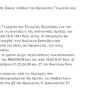
 σε βάρος εσόδων του Ιδρύματος Γεωργίου και
ος Γεωργίου και Ευτυχίας Εργαζάκη για την
 τις διατάξεις της συστατικής πράξης του
από 18-8-1941 Καν. Δ/τος. Η υποτροφία θα
εισαχθεί στα Ανώτατα Εκπαιδευτικά
από την πόλη του Ηρακλείου, την τέως
ιθίου.
ες το χρόνο μέχρι περατώσεως των κανονικών
ου ΑΝ2039/39 και του από 18/23-8-41 Καν. Δ/
άρθρων 21,23,24,26 και 27 του Ανωτέρω Καν.
ατάγονται από τις περιοχές που
 ενδιαφερόμενοι θα πρέπει να υποβάλλουν
η στο ΔΣ του Ιδρύματος Λ. Δικαιοσύνης 57