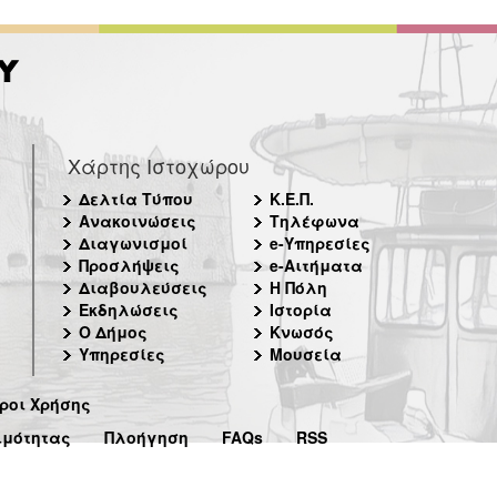
Χάρτης Ιστοχώρου
Δελτία Τύπου
Κ.Ε.Π.
Ανακοινώσεις
Τηλέφωνα
Διαγωνισμοί
e-Υπηρεσίες
Προσλήψεις
e-Αιτήματα
Διαβουλεύσεις
Η Πόλη
Εκδηλώσεις
Ιστορία
Ο Δήμος
Κνωσός
Υπηρεσίες
Μουσεία
ροι Χρήσης
ιμότητας
Πλοήγηση
FAQs
RSS