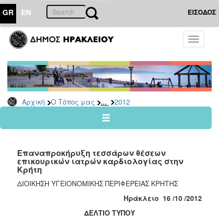
GR
EN
ΕΙΣΟΔΟΣ
Ο
Toggle
ΤΟΠΟΣ
navigati
ΜΑΣ
Ανακοινώσεις
Αρχείο
2026
...
Αρχική
Ο Τόπος μας
2012
2025
2024
2023
Επαναπροκήρυξη τεσσάρων θέσεων
2022
επικουρικών ιατρών καρδιολογίας στην
Κρήτη
2021
ΔΙΟΙΚΗΣΗ ΥΓΕΙΟΝΟΜΙΚΗΣ ΠΕΡΙΦΕΡΕΙΑΣ ΚΡΗΤΗΣ
2020
Ηράκλειο 16 /10 /2012
2019
ΔΕΛΤΙΟ ΤΥΠΟΥ
2018