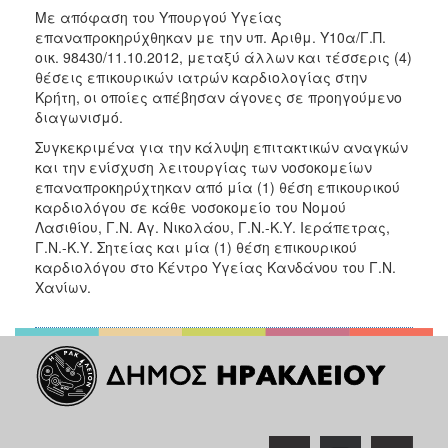
Με απόφαση του Υπουργού Υγείας
2017
επαναπροκηρύχθηκαν με την υπ. Αριθμ. Υ10α/Γ.Π.
2016
οικ. 98430/11.10.2012, μεταξύ άλλων και τέσσερις (4)
θέσεις επικουρικών ιατρών καρδιολογίας στην
2015
Κρήτη, οι οποίες απέβησαν άγονες σε προηγούμενο
2012
διαγωνισμό.
2011
Συγκεκριμένα για την κάλυψη επιτακτικών αναγκών
και την ενίσχυση λειτουργίας των νοσοκομείων
επαναπροκηρύχτηκαν από μία (1) θέση επικουρικού
καρδιολόγου σε κάθε νοσοκομείο του Νομού
Λασιθίου, Γ.Ν. Αγ. Νικολάου, Γ.Ν.-Κ.Υ. Ιεράπετρας,
Ο
Γ.Ν.-Κ.Υ. Σητείας και μία (1) θέση επικουρικού
ΔΗΜΟΣ
καρδιολόγου στο Κέντρο Υγείας Κανδάνου του Γ.Ν.
Χανίων.
ΠΟΛΙΤΙΣΜΟΣ
ΑΝΘΕΚΤΙΚΗ
ΠΟΛΗ