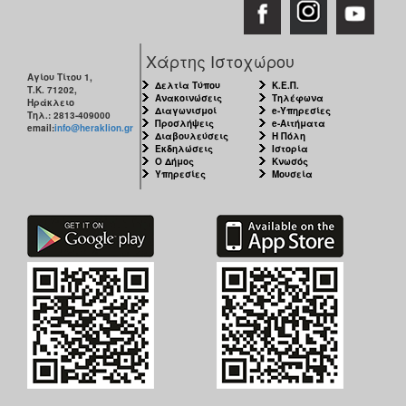
Χάρτης Ιστοχώρου
Αγίου Τίτου 1,
Δελτία Τύπου
Κ.Ε.Π.
Τ.Κ. 71202,
Ανακοινώσεις
Τηλέφωνα
Ηράκλειο
Διαγωνισμοί
e-Υπηρεσίες
Τηλ.: 2813-409000
Προσλήψεις
e-Αιτήματα
email:
info@heraklion.gr
Διαβουλεύσεις
Η Πόλη
Εκδηλώσεις
Ιστορία
Ο Δήμος
Κνωσός
Υπηρεσίες
Μουσεία