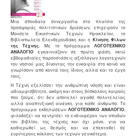
2017
2016
Μια σπουδαία συνεργασία στο πλαίσιο της
2015
προσφοράς πολιτιστικών δράσεων, επιχειρούν το
Μουσείο Εικαστικών Τεχνών Ηρακλείου, το
2012
Βιβλιοπωλείο Ελευθερουδάκη και η
Κίνηση Φίλων
2011
της Τέχνης
. Με το πρόγραμμα
ΛΟΓΟΤΕΧΝΙΚΟ
ΑΝΑΛΟΓΙΟ
εγκαινιάζουν σε πρώτη φάση, οκτώ
εβδομαδιαίες παρου­σιάσεις αξιόλογων λογοτεχνών
του νησιού μας δίνοντας την ευκαιρία στο κοινό να
γνωρίσουν από κοντά τους ίδιους αλλά και το έργο
Ο
τους.
ΔΗΜΟΣ
Η Τέχνη εξελίσσει την ανθρώπινη νόηση και είναι
αδιαμφισβήτητο, ακόμη και στους δύσκολους καιρούς
ΠΟΛΙΤΙΣΜΟΣ
που ζούμε, ότι δεν αποτελεί αγαθό πολυτελείας
αλλά αναπτυξιακή ανάγκη, για κάθε άνθρωπο. Το
ΑΝΘΕΚΤΙΚΗ
πρόγραμμα εκδηλώσεων
ΛΟΓΟΤΕΧΝΙΚΟ ΑΝΑΛΟΓΙΟ
,
ΠΟΛΗ
φιλοδοξεί να κεντρίσει το ενδιαφέρον των οπα­δών
του βιβλίου, της τέχνης και όχι μόνο, για να
καθιερωθεί ως θεσμός και να επεκταθεί σε
ευρύτερους κύκλους των τεχνών γενικότερα.