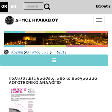
GR
EN
ΕΙΣΟΔΟΣ
Ο
Toggle
ΤΟΠΟΣ
navigati
ΜΑΣ
Ανακοινώσεις
Αρχείο
2026
...
Αρχική
Ο Τόπος μας
2012
2025
2024
2023
Πολιτιστικές δράσεις, απο το πρόγραμμα
2022
ΛΟΓΟΤΕΧΝΙΚΟ ΑΝΑΛΟΓΙΟ
2021
2020
2019
2018