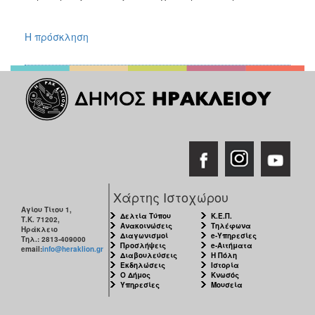
Η πρόσκληση
Χάρτης Ιστοχώρου
Αγίου Τίτου 1,
Δελτία Τύπου
Κ.Ε.Π.
Τ.Κ. 71202,
Ανακοινώσεις
Τηλέφωνα
Ηράκλειο
Διαγωνισμοί
e-Υπηρεσίες
Τηλ.: 2813-409000
Προσλήψεις
e-Αιτήματα
email:
info@heraklion.gr
Διαβουλεύσεις
Η Πόλη
Εκδηλώσεις
Ιστορία
Ο Δήμος
Κνωσός
Υπηρεσίες
Μουσεία