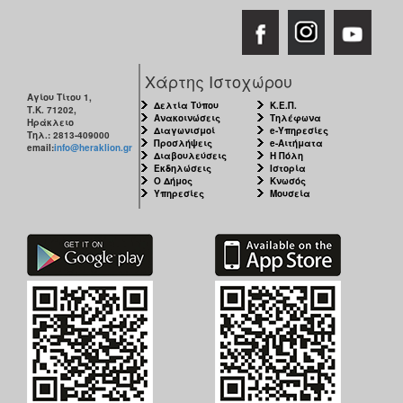
Χάρτης Ιστοχώρου
Αγίου Τίτου 1,
Δελτία Τύπου
Κ.Ε.Π.
Τ.Κ. 71202,
Ανακοινώσεις
Τηλέφωνα
Ηράκλειο
Διαγωνισμοί
e-Υπηρεσίες
Τηλ.: 2813-409000
Προσλήψεις
e-Αιτήματα
email:
info@heraklion.gr
Διαβουλεύσεις
Η Πόλη
Εκδηλώσεις
Ιστορία
Ο Δήμος
Κνωσός
Υπηρεσίες
Μουσεία