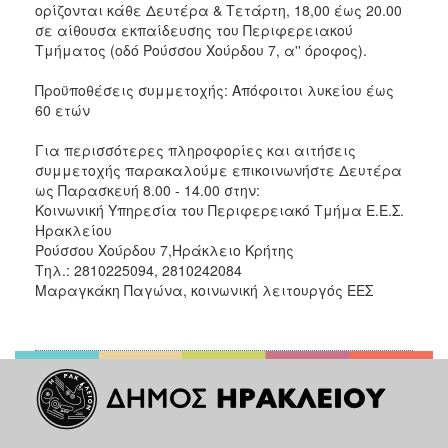
ορίζονται κάθε Δευτέρα & Τετάρτη, 18,00 έως 20.00
2017
σε αίθουσα εκπαίδευσης του Περιφερειακού
Τμήματος (οδό Ρούσσου Χούρδου 7, α'' όροφος).
2016
2015
Προϋποθέσεις συμμετοχής: Απόφοιτοι λυκείου έως
60 ετών
2012
2011
Για περισσότερες πληροφορίες και αιτήσεις
συμμετοχής παρακαλούμε επικοινωνήστε Δευτέρα
ως Παρασκευή 8.00 - 14.00 στην:
Κοινωνική Υπηρεσία του Περιφερειακό Τμήμα Ε.Ε.Σ.
Ηρακλείου
Ο
Ρούσσου Χούρδου 7,Ηράκλειο Κρήτης
ΔΗΜΟΣ
Τηλ.: 2810225094, 2810242084
Μαραγκάκη Παγώνα, κοινωνική λειτουργός ΕΕΣ
ΠΟΛΙΤΙΣΜΟΣ
ΑΝΘΕΚΤΙΚΗ
ΠΟΛΗ