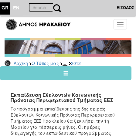
GR
EN
ΕΙΣΟΔΟΣ
Ο
Toggle
ΤΟΠΟΣ
navigati
ΜΑΣ
Ανακοινώσεις
Αρχείο
2026
...
Αρχική
Ο Τόπος μας
2012
2025
2024
2023
Εκπαίδευση Εθελοντών Κοινωνικής
2022
Πρόνοιας Περιφερειακού Τμήματος ΕΕΣ
2021
Το πρόγραμμα εκπαίδευσης της 5ης σειράς
Εθελοντών Κοινωνικής Πρόνοιας Περιφερειακού
2020
Τμήματος ΕΕΣ Ηρακλείου θα ξεκινήσει την 1η
2019
Μαρτίου για τέσσερεις μήνες. Οι ημέρες
διεξαγωγής του εκπαιδευτικού προγράμματος
2018