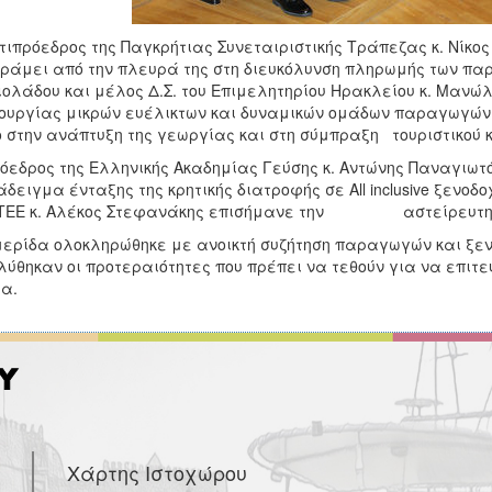
τιπρόεδρος της Παγκρήτιας Συνεταιριστικής Τράπεζας κ. Νίκο
ράμει από την πλευρά της στη διευκόλυνση πληρωμής των παρ
ολάδου και μέλος Δ.Σ. του Επιμελητηρίου Ηρακλείου κ. Μανώ
ουργίας μικρών ευέλικτων και δυναμικών ομάδων παραγωγών, 
 στην ανάπτυξη της γεωργίας και στη σύμπραξη τουριστικού κ
όεδρος της Ελληνικής Ακαδημίας Γεύσης κ. Αντώνης Παναγιω
δειγμα ένταξης της κρητικής διατροφής σε All inclusive ξενοδ
ΤΕΕ κ. Αλέκος Στεφανάκης επισήμανε την αστείρευτη δυ
ερίδα ολοκληρώθηκε με ανοικτή συζήτηση παραγωγών και ξενο
ύθηκαν οι προτεραιότητες που πρέπει να τεθούν για να επιτε
α.
Χάρτης Ιστοχώρου