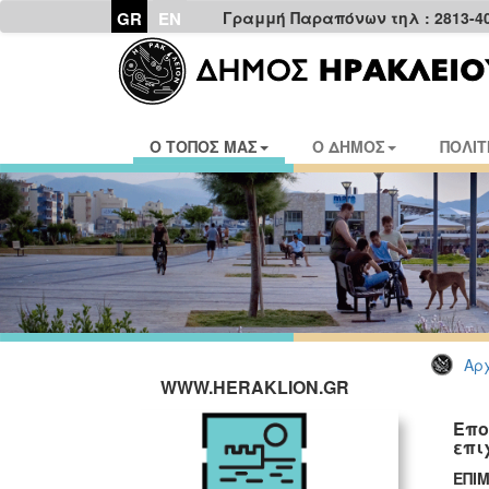
GR
EN
Γραμμή Παραπόνων τηλ : 2813-4
Ο ΤΟΠΟΣ ΜΑΣ
Ο ΔΗΜΟΣ
ΠΟΛΙΤ
Αρχ
WWW.HERAKLION.GR
Επο
επι
ΕΠΙ