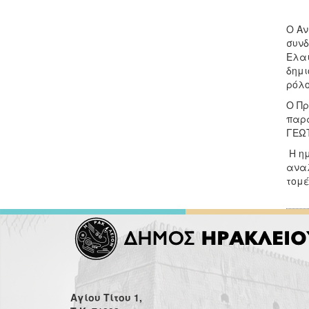
Ο Αν
συνδ
Ελαι
δημι
ρόλο
Ο Πρ
παρά
ΓΕΩ
Η ημ
αναλ
τομέ
Αγίου Τίτου 1,