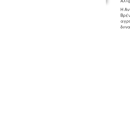
Αλιφ
Η Αν
Βρέν
αγρο
δυνα