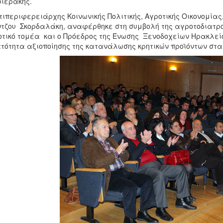
ιεράκης.
τιπεριφερειάρχης Κοινωνικής Πολιτικής, Αγροτικής Οικονομίας
τζου Σκορδαλάκη, αναφέρθηκε στη συμβολή της αγροτοδιατρο
τικό τομέα και ο Πρόεδρος της Ένωσης Ξενοδοχείων Ηρακλεί
τότητα αξιοποίησης της κατανάλωσης κρητικών προϊόντων στα 