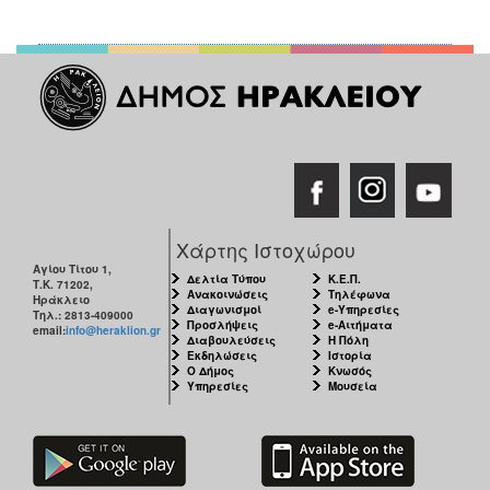
Χάρτης Ιστοχώρου
Αγίου Τίτου 1,
Δελτία Τύπου
Κ.Ε.Π.
Τ.Κ. 71202,
Ανακοινώσεις
Τηλέφωνα
Ηράκλειο
Διαγωνισμοί
e-Υπηρεσίες
Τηλ.: 2813-409000
Προσλήψεις
e-Αιτήματα
email:
info@heraklion.gr
Διαβουλεύσεις
Η Πόλη
Εκδηλώσεις
Ιστορία
Ο Δήμος
Κνωσός
Υπηρεσίες
Μουσεία