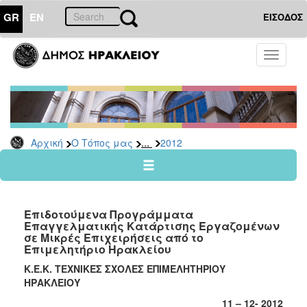
GR
EN
ΕΙΣΟΔΟΣ
Ο
Toggle
ΤΟΠΟΣ
navigati
ΜΑΣ
Ανακοινώσεις
Αρχείο
2026
...
Αρχική
Ο Τόπος μας
2012
2025
2024
2023
Επιδοτούμενα Προγράμματα
2022
Επαγγελματικής Κατάρτισης Εργαζομένων
σε Μικρές Επιχειρήσεις από το
2021
Επιμελητήριο Ηρακλείου
2020
Κ.Ε.Κ. ΤΕΧΝΙΚΕΣ ΣΧΟΛΕΣ ΕΠΙΜΕΛΗΤΗΡΙΟΥ
ΗΡΑΚΛΕΙΟΥ
2019
11 – 12- 2012
2018