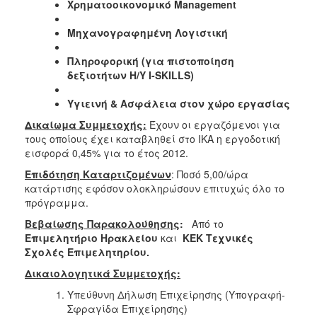
Χρηματοοικονομικό
Management
Μηχανογραφημένη Λογιστική
Πληροφορική (για πιστοποίηση
δεξιοτήτων Η/Υ
I
-
SKILLS
)
Υγιεινή & Ασφάλεια στον χώρο εργασίας
Δικαίωμα Συμμετοχής:
Έχουν οι εργαζόμενοι για
τους οποίους έχει καταβληθεί στο ΙΚΑ η εργοδοτική
εισφορά 0,45% για το έτος 2012.
Επιδότηση Καταρτιζομένων
: Ποσό 5,00/ώρα
κατάρτισης εφόσον ολοκληρώσουν επιτυχώς όλο το
πρόγραμμα.
Βεβαίωσης Παρακολούθησης
:
Από το
Επιμελητήριο Ηρακλείου
και
ΚΕΚ Τεχνικές
Σχολές Επιμελητηρίου.
Δικαιολογητικά Συμμετοχής:
Υπεύθυνη Δήλωση Επιχείρησης (Υπογραφή-
Σφραγίδα Επιχείρησης)