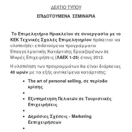
ΔΕΛΤΙΟ ΤΥΠΟΥ
2017
ΕΠΙΔΟΤΟΥΜΕΝΑ ΣΕΜΙΝΑΡΙΑ
2016
2015
Το Επιμελητήριο Ηρακλείου σε συνεργασία με το
2012
ΚΕΚ Τεχνικές Σχολές Επιμελητηρίου
πρόκειται να
2011
υλοποιήσει επιδοτούμενα προγράμματα
Επαγγελματικής Κατάρτισης Εργαζομένων σε
Μικρές Επιχειρήσεις (
ΛΑΕΚ 1-25
) έτους 2012.
Η υλοποίηση των προγραμμάτων θα είναι διάρκειας
40 ωρών
με τα εξής αντικείμενα κατάρτισης:
Ο
ΔΗΜΟΣ
The art of personal selling,
σε
περίοδο
κρίσης
ΠΟΛΙΤΙΣΜΟΣ
Εξυπηρέτηση Πελατών σε Τουριστικές
ΑΝΘΕΚΤΙΚΗ
Επιχειρήσεις
ΠΟΛΗ
Δημόσιες Σχέσεις -
Marketing
E
επιχειρήσεων