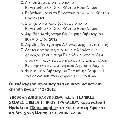
Αίτηση Συμμετοχής από το
Εργατοϋπαλληλικό Κέντρο Ηρακλείου
Βεβαίωση από το Εργατοϋπαλληλικό Κέντρο
Ηρακλείου
Στοιχεία καταρτιζομένων από το
Εργατοϋπαλληλικό Κέντρο Ηρακλείου
Ακριβές Αντίγραφο Θεώρησης Βιβλιαρίου
ΙΚΑ για Έτος 2012
Ακριβές Αντίγραφο Αστυνομικής Ταυτότητας
Άδεια εργασίας για τους αλλοδαπούς
εργαζομένους στην Ελλάδα οι οποίοι δεν
είναι υπήκοοι χωρών μελών της Ευρωπαϊκής
Ένωσης (Επικυρωμένη από Δημόσια Αρχή).
Φωτοτυπία Βιβλιαρίου Τραπέζης Ατομικού
του Λογ/σμού που να φαίνεται το ΙΒΑΝ
Οι ενδιαφερόμενοι παρακαλούνται να κάνουν
αίτηση έως 24 / 12 / 2012.
Υποβολή Δικαιολογητικών
: Κ.Ε.Κ. ΤΕΧΝΙΚΕΣ
ΣΧΟΛΕΣ ΕΠΙΜΕΛΗΤΗΡΙΟΥ ΗΡΑΚΛΕΙΟΥ, Κορωναίου 9,
Ηράκλειο.
Πληροφορίες
: κα Κουτεντάκη Έφη και
κα Βενιχάκη Μαίρη, τηλ. 2810-342136.