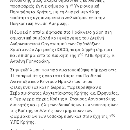
η
προσφοράς έγινε σήμερα η 7
Υγειονομική
2017
Περιφέρεια Κρήτης, με τη δωρεά μεγάλης
2016
ποσότητας υγειονομικού αναλώσιμου από την
Παγκρητική Ένωση Αμερικής.
2015
Η δωρεά η οποία έφτασε στο Ηράκλειο χάρη στη
2012
σημαντική συμβολή και ενέργειες του Διεθνή
2011
Ανθρωπιστικού Οργανισμού των Ορθοδόξων
Χριστιανών Αμερικής (IOCC), παρελήφθη σήμερα
ης
και επίσημα από το Διοικητή της 7
Υ.ΠΕ Κρήτης, κ.
Αντώνη Γρηγοράκη.
Στην εκδήλωση που πραγματοποιήθηκε σήμερα στις
Ο
ΔΗΜΟΣ
11 το πρωί στις εγκαταστάσεις του Παιδικού
Αναπτυξιακού Κέντρου Ηρακλείου, όπου
φιλοξενείται και η δωρεά, παρευρέθηκαν ο
ΠΟΛΙΤΙΣΜΟΣ
Σεβασμιότατος Αρχιεπίσκοπος Κρήτης κ.κ. Ειρηναίος,
ο Περιφερειάρχης Κρήτης κ. Σταυρος Αρναουτάκης,
ΑΝΘΕΚΤΙΚΗ
διοικητές και μέλη των διοικήσεων των νοσοκομείων
ΠΟΛΗ
της Κρήτης, οι Δ/ντές των τμημάτων των
ης
φαρμακείων των νοσοκομείων και στελέχη της 7
Υ.ΠΕ Κρήτης.