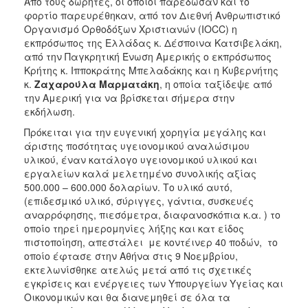
Από τους δωρητές, οι οποίοι παρέδωσαν και το
φορτίο παρευρέθηκαν, από τον Διεθνή Ανθρωπιστικό
Οργανισμό Ορθοδόξων Χριστιανών (IOCC) η
εκπρόσωπος της Ελλάδας κ. Δέσποινα Κατσιβελάκη,
από την Παγκρητική Ένωση Αμερικής ο εκπρόσωπος
Κρήτης κ. Ιπποκράτης Μπελαδάκης και η Κυβερνήτης
κ.
Ζαχαρούλα Μαρματάκη
, η οποία ταξίδεψε από
την Αμερική για να βρίσκεται σήμερα στην
εκδήλωση.
Πρόκειται για την ευγενική χορηγία μεγάλης και
άριστης ποσότητας υγειονομικού αναλώσιμου
υλικού, έναν κατάλογο υγειονομικού υλικού και
εργαλείων καλά μελετημένο συνολικής αξίας
500.000 – 600.000 δολαρίων. Το υλικό αυτό,
(επιδεσμικό υλικό, σύριγγες, γάντια, συσκευές
αναρρόφησης, πιεσόμετρα, διαφανοσκόπια κ.α. ) το
οποίο τηρεί ημερομηνίες λήξης και κατ είδος
πιστοποίηση, απεστάλει με κοντέινερ 40 ποδών, το
οποίο έφτασε στην Αθήνα στις 9 Νοεμβρίου,
εκτελωνίσθηκε ατελώς μετά από τις σχετικές
εγκρίσεις και ενέργειες των Υπουργείων Υγείας και
Οικονομικών και θα διανεμηθεί σε όλα τα