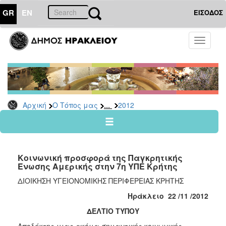
GR
EN
ΕΙΣΟΔΟΣ
Ο
Toggle
ΤΟΠΟΣ
navigati
ΜΑΣ
Ανακοινώσεις
Αρχείο
2026
...
Αρχική
Ο Τόπος μας
2012
2025
2024
2023
Κοινωνική προσφορά της Παγκρητικής
2022
Ένωσης Αμερικής στην 7η ΥΠΕ Κρήτης
2021
ΔΙΟΙΚΗΣΗ ΥΓΕΙΟΝΟΜΙΚΗΣ ΠΕΡΙΦΕΡΕΙΑΣ ΚΡΗΤΗΣ
2020
Ηράκλειο 22 /11 /2012
2019
ΔΕΛΤΙΟ ΤΥΠΟΥ
2018
Αποδέκτης μιας ακόμα σημαντικής κοινωνικής