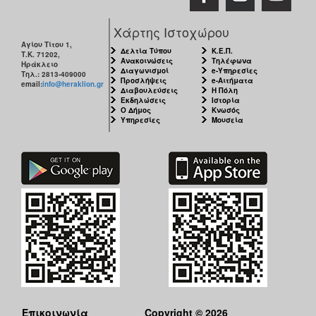
Χάρτης Ιστοχώρου
Αγίου Τίτου 1,
Δελτία Τύπου
Κ.Ε.Π.
Τ.Κ. 71202,
Ανακοινώσεις
Τηλέφωνα
Ηράκλειο
Διαγωνισμοί
e-Υπηρεσίες
Τηλ.: 2813-409000
Προσλήψεις
e-Αιτήματα
email:
info@heraklion.gr
Διαβουλεύσεις
Η Πόλη
Εκδηλώσεις
Ιστορία
Ο Δήμος
Κνωσός
Υπηρεσίες
Μουσεία
Επικοινωνία
Copyright © 2026