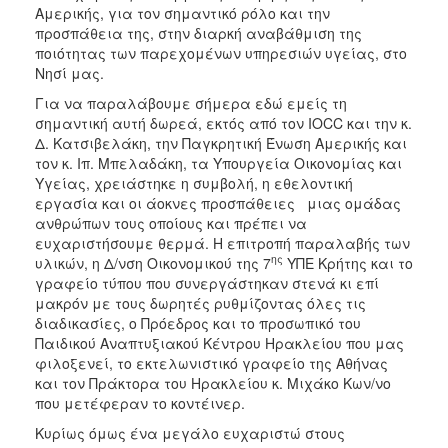
Αμερικής, για τον σημαντικό ρόλο και την
προσπάθεια της, στην διαρκή αναβάθμιση της
ποιότητας των παρεχομένων υπηρεσιών υγείας, στο
Νησί μας.
Για να παραλάβουμε σήμερα εδώ εμείς τη
σημαντική αυτή δωρεά, εκτός από τον IOCC και την κ.
Δ. Κατσιβελάκη, την Παγκρητική Ένωση Αμερικής και
τον κ. Ιπ. Μπελαδάκη, τα Υπουργεία Οικονομίας και
Υγείας, χρειάστηκε η συμβολή, η εθελοντική
εργασία και οι άοκνες προσπάθειες μιας ομάδας
ανθρώπων τους οποίους και πρέπει να
ευχαριστήσουμε θερμά. Η επιτροπή παραλαβής των
ης
υλικών, η Δ/νση Οικονομικού της 7
ΥΠΕ Κρήτης και το
γραφείο τύπου που συνεργάστηκαν στενά κι επί
μακρόν με τους δωρητές ρυθμίζοντας όλες τις
διαδικασίες, ο Πρόεδρος και το προσωπικό του
Παιδικού Αναπτυξιακού Κέντρου Ηρακλείου που μας
φιλοξενεί, το εκτελωνιστικό γραφείο της Αθήνας
και τον Πράκτορα του Ηρακλείου κ. Μιχάκο Κων/νο
που μετέφεραν το κοντέινερ.
Κυρίως όμως ένα μεγάλο ευχαριστώ στους