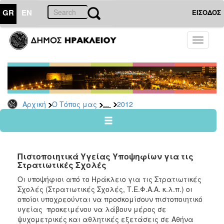
GR
EN
ΕΙΣΟΔΟΣ
Ο
Toggle
ΤΟΠΟΣ
navigati
ΜΑΣ
Ανακοινώσεις
Αρχείο
2026
...
Αρχική
Ο Τόπος μας
2012
2025
2024
2023
Πιστοποιητικά Υγείας Υποψηφίων για τις
2022
Στρατιωτικές Σχολές
2021
Οι υποψήφιοι από το Ηράκλειο για τις Στρατιωτικές
Σχολές (Στρατιωτικές Σχολές, Τ.Ε.Φ.Α.Α. κ.λ.π.) οι
2020
οποίοι υποχρεούνται να προσκομίσουν πιστοποιητικό
2019
υγείας προκειμένου να λάβουν μέρος σε
ψυχομετρικές και αθλητικές εξετάσεις σε Αθήνα
2018