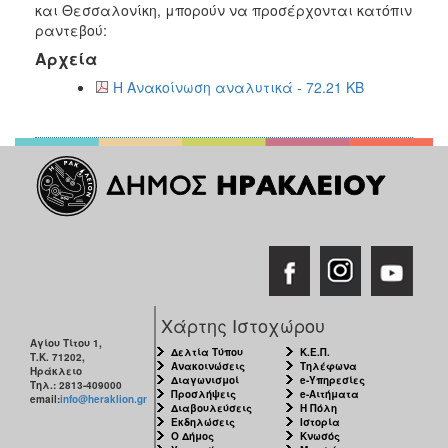
και Θεσσαλονίκη, μπορούν να προσέρχονται κατόπιν
2017
ραντεβού:
2016
Αρχεία
2015
Η Ανακοίνωση αναλυτικά - 72.21 KB
2012
2011
Ο
ΔΗΜΟΣ
ΠΟΛΙΤΙΣΜΟΣ
Χάρτης Ιστοχώρου
Αγίου Τίτου 1,
ΑΝΘΕΚΤΙΚΗ
Δελτία Τύπου
Κ.Ε.Π.
Τ.Κ. 71202,
ΠΟΛΗ
Ανακοινώσεις
Τηλέφωνα
Ηράκλειο
Διαγωνισμοί
e-Υπηρεσίες
Τηλ.: 2813-409000
Προσλήψεις
e-Αιτήματα
email:
info@heraklion.gr
Διαβουλεύσεις
Η Πόλη
Εκδηλώσεις
Ιστορία
Ο Δήμος
Κνωσός