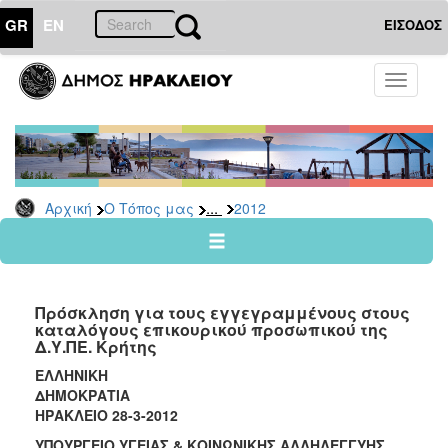
GR
EN
ΕΙΣΟΔΟΣ
Ο
Toggle
ΤΟΠΟΣ
navigati
ΜΑΣ
Ανακοινώσεις
Αρχείο
2026
...
Αρχική
Ο Τόπος μας
2012
2025
2024
2023
Πρόσκληση για τους εγγεγραμμένους στους
2022
καταλόγους επικουρικού προσωπικού της
Δ.Υ.ΠΕ. Κρήτης
2021
ΕΛΛΗΝΙΚΗ
2020
ΔΗΜΟΚΡΑΤΙΑ
2019
ΗΡΑΚΛΕΙΟ 28-3-2012
2018
ΥΠΟΥΡΓΕΙΟ ΥΓΕΙΑΣ & ΚΟΙΝΩΝΙΚΗΣ
A
ΛΛΗΛΕΓΓΥΗΣ