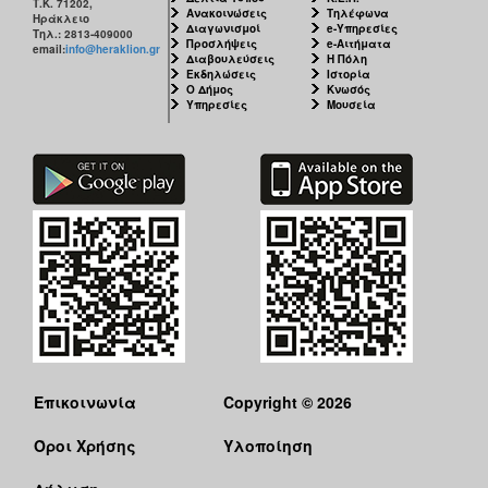
Τ.Κ. 71202,
Ανακοινώσεις
Τηλέφωνα
Ηράκλειο
Διαγωνισμοί
e-Υπηρεσίες
Τηλ.: 2813-409000
Προσλήψεις
e-Αιτήματα
email:
info@heraklion.gr
Διαβουλεύσεις
Η Πόλη
Εκδηλώσεις
Ιστορία
Ο Δήμος
Κνωσός
Υπηρεσίες
Μουσεία
Επικοινωνία
Copyright © 2026
Όροι Χρήσης
Υλοποίηση