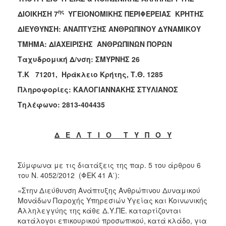
ης
2017
ΔΙΟΙΚΗΣΗ 7
ΥΓΕΙΟΝΟΜΙΚΗΣ ΠΕΡΙΦΕΡΕΙΑΣ ΚΡΗΤΗΣ
2016
ΔΙΕΥΘΥΝΣΗ: ΑΝΑΠΤΥΞΗΣ ΑΝΘΡΩΠΙΝΟΥ ΔΥΝΑΜΙΚΟΥ
2015
ΤΜΗΜΑ: ΔΙΑΧΕΙΡΙΣΗΣ ΑΝΘΡΩΠΙΝΩΝ ΠΟΡΩΝ
2012
Ταχυδρομική Δ/νση: ΣΜΥΡΝΗΣ 26
2011
Τ.Κ 71201, Ηράκλειο Κρήτης, Τ.Θ. 1285
Πληροφορίες: ΚΑΛΟΓΙΑΝΝΑΚΗΣ ΣΤΥΛΙΑΝΟΣ
Τηλέφωνο: 2813-404435
Ο
ΔΗΜΟΣ
Δ Ε Λ Τ Ι Ο Τ Υ Π Ο Υ
ΠΟΛΙΤΙΣΜΟΣ
Σύμφωνα με τις διατάξεις της παρ. 5 του άρθρου 6
του Ν. 4052/2012 (ΦΕΚ 41 Α΄):
ΑΝΘΕΚΤΙΚΗ
ΠΟΛΗ
«Στην Διεύθυνση Ανάπτυξης Ανθρώπινου Δυναμικού
Μονάδων Παροχής Υπηρεσιών Υγείας και Κοινωνικής
Αλληλεγγύης της κάθε Δ.Υ.ΠΕ. καταρτίζονται
κατάλογοι επικουρικού προσωπικού, κατά κλάδο, για