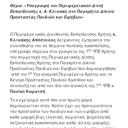
Θέμα: «Υπογραφή του Περιφερειακού Δ/ντή
Εκπαίδευσης κ. Α. Κλινάκη στο Παγκρήτιο Δίκτυο
Προστασίας Παιδιών και Εφήβων»
Ο Περιφερειακός Διευθυντής Εκπαίδευσης Κρήτης
κ.
Κλινάκης Απόστολος
δείχνοντας έμπρακτα την
ευαισθησία του σε θέματα παιδικής κακοποίησης,
ης
υπέγραψε σήμερα στα γραφεία της 7
ΥΠΕ Κρήτης
την συμμετοχή της Περιφερειακής Δ/νσης
Εκπαίδευσης Κρήτης στο Παγκρήτιο Δίκτυο
Προστασίας Παιδιών και Εφήβων που δημιουργήθηκε
η
από την 7
Υγειονομική Περιφέρεια Κρήτης και το
Κέντρο Προστασίας Παιδιού Λασιθίου και
ης
συντονίζεται από τον ίδιο τον Διοικητή της 7
ΥΠΕ κ.
Πανίκο Καρατσή
.
Το εγχείρημα αυτό που για πρώτη φορά
δημιουργείται στην Κρήτη έχει ως προτεραιότητα
την προστασία των παιδιών και των εφήβων από
κάθε μορφή βίας (λεκτική, σωματική, ψυχολογική,
σεξουαλική κακοποίηση και κάθε άλλης μορφής),