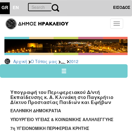
GR
EN
ΕΙΣΟΔΟΣ
Ο
Toggle
ΤΟΠΟΣ
navigati
ΜΑΣ
Ανακοινώσεις
Αρχείο
2026
...
Αρχική
Ο Τόπος μας
2012
2025
2024
2023
Υπογραφή του Περιφερειακού Δ/ντή
2022
Εκπαίδευσης κ. Α. Κλινάκη στο Παγκρήτιο
Δίκτυο Προστασίας Παιδιών και Εφήβων
2021
ΕΛΛΗΝΙΚΗ ΔΗΜΟΚΡΑΤΙΑ
2020
ΥΠΟΥΡΓΕΙΟ ΥΓΕΙΑΣ & ΚΟΙΝΩΝΙΚΗΣ
A
ΛΛΗΛΕΓΓΥΗΣ
2019
7η ΥΓΕΙΟΝΟΜΙΚΗ ΠΕΡΙΦΕΡΕΙΑ ΚΡΗΤΗΣ
2018