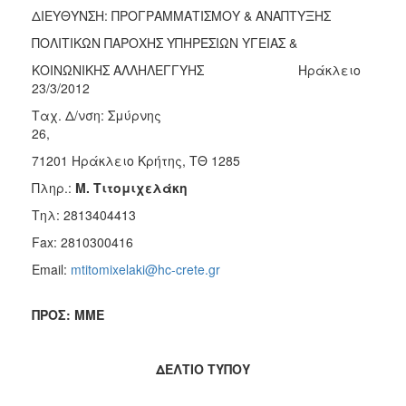
ΔΙΕΥΘΥΝΣΗ: ΠΡΟΓΡΑΜΜΑΤΙΣΜΟΥ & ΑΝΑΠΤΥΞΗΣ
2017
ΠΟΛΙΤΙΚΩΝ ΠΑΡΟΧΗΣ ΥΠΗΡΕΣΙΩΝ ΥΓΕΙΑΣ &
2016
ΚΟΙΝΩΝΙΚΗΣ ΑΛΛΗΛΕΓΓΥΗΣ Ηράκλειο
2015
23/3/2012
2012
Ταχ. Δ/νση: Σμύρνης
2011
26,
71201 Ηράκλειο Κρήτης, ΤΘ 1285
Πληρ.:
Μ. Τιτομιχελάκη
Τηλ: 2813404413
Ο
ΔΗΜΟΣ
Fax: 2810300416
Email:
mtitomixelaki@hc-crete.gr
ΠΟΛΙΤΙΣΜΟΣ
ΠΡΟΣ: ΜΜΕ
ΑΝΘΕΚΤΙΚΗ
ΠΟΛΗ
ΔΕΛΤΙΟ ΤΥΠΟΥ