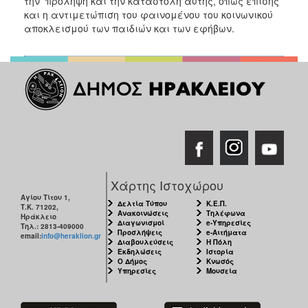
την πρόληψη και την καταστολή αυτής, όπως επίσης
και η αντιμετώπιση του φαινομένου του κοινωνικού
αποκλεισμού των παιδιών και των εφήβων.
Χάρτης Ιστοχώρου
Αγίου Τίτου 1,
Δελτία Τύπου
Κ.Ε.Π.
Τ.Κ. 71202,
Ανακοινώσεις
Τηλέφωνα
Ηράκλειο
Διαγωνισμοί
e-Υπηρεσίες
Τηλ.: 2813-409000
Προσλήψεις
e-Αιτήματα
email:
info@heraklion.gr
Διαβουλεύσεις
Η Πόλη
Εκδηλώσεις
Ιστορία
Ο Δήμος
Κνωσός
Υπηρεσίες
Μουσεία