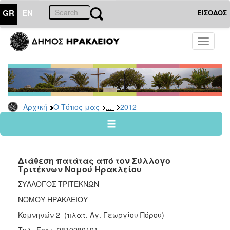
GR
EN
ΕΙΣΟΔΟΣ
Ο
Toggle
ΤΟΠΟΣ
navigati
ΜΑΣ
Ανακοινώσεις
Αρχείο
2026
...
Αρχική
Ο Τόπος μας
2012
2025
2024
2023
Διάθεση πατάτας από τον Σύλλογο
2022
Τριτέκνων Νομού Ηρακλείου
2021
ΣΥΛΛΟΓΟΣ ΤΡΙΤΕΚΝΩΝ
2020
ΝΟΜΟΥ ΗΡΑΚΛΕΙΟΥ
2019
Κομνηνών 2 (πλατ. Αγ. Γεωργίου Πόρου)
2018
Τηλ.-Fax : 2810280191