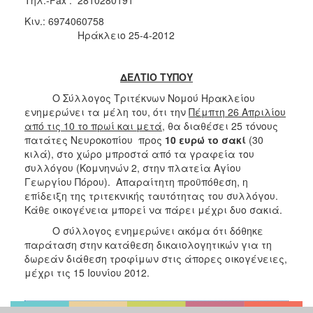
2017
Κιν.: 6974060758
Ηράκλειο 25-4-2012
2016
2015
ΔΕΛΤΙΟ ΤΥΠΟΥ
2012
Ο Σύλλογος Τριτέκνων Νομού Ηρακλείου
2011
ενημερώνει τα μέλη του, ότι την
Πέμπτη 26 Απριλίου
από τις 10 το πρωί και μετά
, θα διαθέσει 25 τόνους
πατάτες Νευροκοπίου προς
10 ευρώ το σακί
(30
κιλά), στο χώρο μπροστά από τα γραφεία του
συλλόγου (Κομνηνών 2, στην πλατεία Αγίου
Ο
ΔΗΜΟΣ
Γεωργίου Πόρου). Απαραίτητη προϋπόθεση, η
επίδειξη της τριτεκνικής ταυτότητας του συλλόγου.
Κάθε οικογένεια μπορεί να πάρει μέχρι δυο σακιά.
ΠΟΛΙΤΙΣΜΟΣ
Ο σύλλογος ενημερώνει ακόμα ότι δόθηκε
ΑΝΘΕΚΤΙΚΗ
παράταση στην κατάθεση δικαιολογητικών για τη
ΠΟΛΗ
δωρεάν διάθεση τροφίμων στις άπορες οικογένειες,
μέχρι τις 15 Ιουνίου 2012.