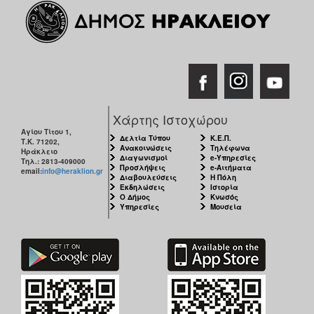
Χάρτης Ιστοχώρου
Αγίου Τίτου 1,
Δελτία Τύπου
Κ.Ε.Π.
Τ.Κ. 71202,
Ανακοινώσεις
Τηλέφωνα
Ηράκλειο
Διαγωνισμοί
e-Υπηρεσίες
Τηλ.: 2813-409000
Προσλήψεις
e-Αιτήματα
email:
info@heraklion.gr
Διαβουλεύσεις
Η Πόλη
Εκδηλώσεις
Ιστορία
Ο Δήμος
Κνωσός
Υπηρεσίες
Μουσεία