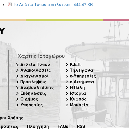
Το Δελτίο Τύπου αναλυτικά - 444.47 KB
Χάρτης Ιστοχώρου
Δελτία Τύπου
Κ.Ε.Π.
Ανακοινώσεις
Τηλέφωνα
Διαγωνισμοί
e-Υπηρεσίες
Προσλήψεις
e-Αιτήματα
Διαβουλεύσεις
Η Πόλη
Εκδηλώσεις
Ιστορία
Ο Δήμος
Κνωσός
Υπηρεσίες
Μουσεία
ροι Χρήσης
ιμότητας
Πλοήγηση
FAQs
RSS