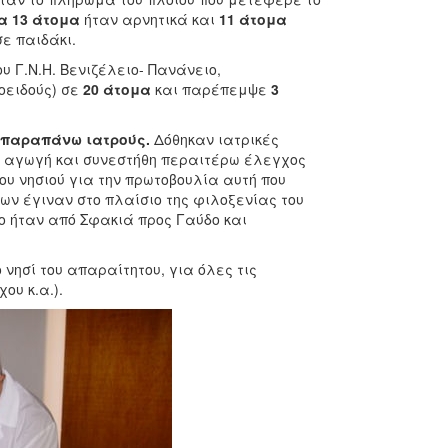
α
13 άτομα
ήταν αρνητικά και
11
άτομα
σε παιδάκι.
ου Γ.Ν.Η. Βενιζέλειο- Πανάνειο,
οειδούς) σε
20 άτομα
και παρέπεμψε
3
ς παραπάνω ιατρούς.
Δόθηκαν ιατρικές
ή αγωγή και συνεστήθη περαιτέρω έλεγχος
υ νησιού για την πρωτοβουλία αυτή που
ων έγιναν στο πλαίσιο της φιλοξενίας του
ίο ήταν από Σφακιά προς Γαύδο και
νησί του απαραίτητου, για όλες τις
ου κ.α.).