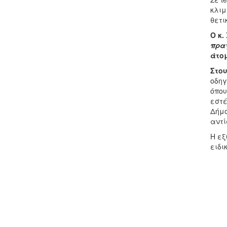
κλιμ
θετι
Ο κ.
πρα
άτο
Στου
οδηγ
όπου
εστέ
Δήμο
αντί
Η εξ
ειδι