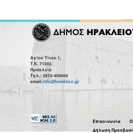
Αγίου Τίτου 1,
Τ.Κ. 71202,
Ηράκλειο
Τηλ.: 2813-409000
email:
info@heraklion.gr
Επικοινωνία
Ό
Δήλωση Προσβασ