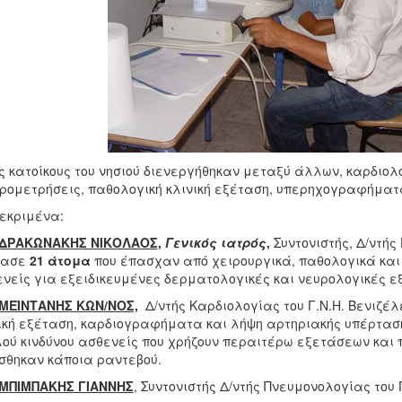
ς κατοίκους του νησιού διενεργήθηκαν μεταξύ άλλων, καρδιολ
ρομετρήσεις, παθολογική κλινική εξέταση, υπερηχογραφήματα
εκριμένα:
ΔΡΑΚΩΝΑΚΗΣ ΝΙΚΟΛΑΟΣ
,
Γενικός ιατρός
,
Συντονιστής, Δ/ντής
τασε
21 άτομα
που έπασχαν από χειρουργικά, παθολογικά κα
νείς για εξειδικευμένες δερματολογικές και νευρολογικές εξ
 ΜΕΪΝΤΑΝΗΣ ΚΩΝ/ΝΟΣ,
Δ/ντής Καρδιολογίας του Γ.Ν.Η. Βενιζέλ
ική εξέταση, καρδιογραφήματα και λήψη αρτηριακής υπέρταση
ού κινδύνου ασθενείς που χρήζουν περαιτέρω εξετάσεων και 
σθηκαν κάποια ραντεβού.
 ΜΠΙΜΠΑΚΗΣ ΓΙΑΝΝΗΣ
, Συντονιστής Δ/ντής Πνευμονολογίας του 