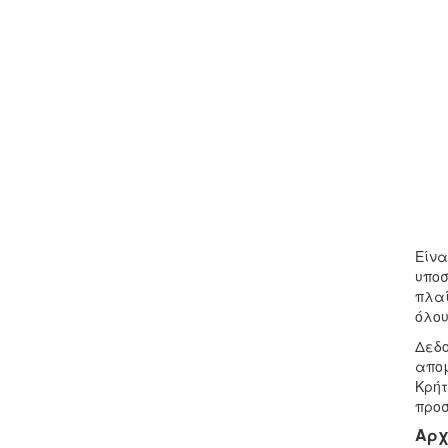
Είνα
υποσ
πλαί
όλου
Δεδο
απομ
Κρήτ
προσ
Αρχ