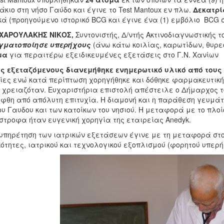
άκιο στη νήσο Γαύδο και έγινε το Test Mantoux εν πλω.
Δεκατρί
κά (προηγούμενο ιστορικό BCG και έγινε ένα (1) εμβόλιο BCG 
 ΧΑΡΟΥΛΑΚΗΣ ΝΙΚΟΣ,
Συντονιστής, Δ/ντής Ακτινοδιαγνωστικής τ
γματοποίησε υπερήχους
(άνω κάτω κοιλίας, καρωτίδων, θυρε
μα
για περαιτέρω εξειδικευμένες εξετάσεις στο Γ.Ν. Χανίων
ς εξεταζόμενους διανεμήθηκε ενημερωτικό υλικό από του
ίες ενώ κατά περίπτωση χορηγήθηκε και δόθηκε φαρμακευτικ
 χρειαζόταν. Ευχαριστήρια επιστολή απέστειλε ο Δήμαρχος το
φθη από απόλυτη επιτυχία. Η διαμονή και η παράθεση γευμάτ
υ Γαυδου και των κατοίκων του νησιού. Η μεταφορά με το πλο
στροφα ήταν ευγενική χορηγία της εταιρείας Αnedyk.
υπηρέτηση των ιατρικών εξετάσεων έγινε με τη μεταφορά στο 
κότητες, ιατρικού και τεχνολογικού εξοπλισμού (φορητού υπερήχ