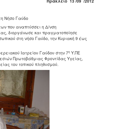
Ηράκλειο 13
/09 /201
2
τη Νήσο Γαύδο
των που αναπτύσσει η Δ/νση
ίας, διοργάνωσε και πραγματοποίησε
ωπικού στη νήσο Γαύδο, την Κυριακή 9 έως
η
ερειακού Ιατρείου Γαύδου στην 7
Υ.ΠΕ
ηρεσιών Πρωτοβάθμιας Φροντίδας Υγείας,
ίας του τοπικού πληθυσμού.