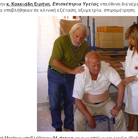
την
κ. Κοκκιάδη Ειρήνη,
Επισκέπτρια Υγείας
υπεύθυνη διενέρ
α υποβλήθηκαν σε κλινική εξέταση, οξυμετρία, σπιρομέτρηση.
est Mantoux υποβλήθηκαν
24 άτομα
εκ των οποίων τα εννέα (9) 