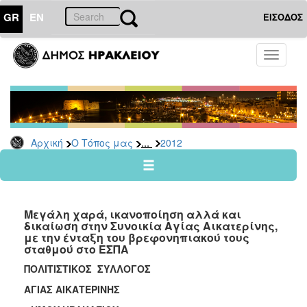
GR
EN
ΕΙΣΟΔΟΣ
Ο
Toggle
ΤΟΠΟΣ
navigati
ΜΑΣ
Ανακοινώσεις
Αρχείο
2026
...
Αρχική
Ο Τόπος μας
2012
2025
2024
2023
Μεγάλη χαρά, ικανοποίηση αλλά και
2022
δικαίωση στην Συνοικία Αγίας Αικατερίνης,
με την ένταξη του βρεφονηπιακού τους
2021
σταθμού στο ΕΣΠΑ
2020
ΠΟΛΙΤΙΣΤΙΚΟΣ ΣΥΛΛΟΓΟΣ
2019
ΑΓΙΑΣ ΑΙΚΑΤΕΡΙΝΗΣ
2018