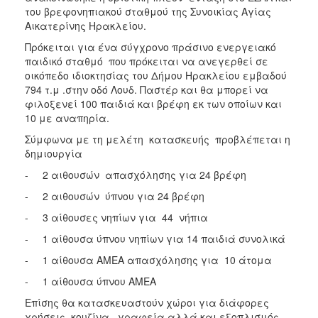
του βρεφονηπιακού σταθμού της Συνοικίας Αγίας
Αικατερίνης Ηρακλείου.
Πρόκειται για ένα σύγχρονο πράσινο ενεργειακό
παιδικό σταθμό που πρόκειται να ανεγερθεί σε
οικόπεδο ιδιοκτησίας του Δήμου Ηρακλείου εμβαδού
794 τ.μ .στην οδό Λουδ. Παστέρ και θα μπορεί να
φιλοξενεί 100 παιδιά και βρέφη εκ των οποίων και
10 με αναπηρία.
Σύμφωνα με τη μελέτη κατασκευής προβλέπεται η
δημιουργία
- 2 αιθουσών απασχόλησης για 24 βρέφη
- 2 αιθουσών ύπνου για 24 βρέφη
- 3 αίθουσες νηπίων για 44 νήπια
- 1 αίθουσα ύπνου νηπίων για 14 παιδιά συνολικά
- 1 αίθουσα ΑΜΕΑ απασχόλησης για 10 άτομα
- 1 αίθουσα ύπνου ΑΜΕΑ
Επίσης θα κατασκευαστούν χώροι για διάφορες
χρήσεις ,κουζίνα , γραφεία αλλά και εξοπλισμός