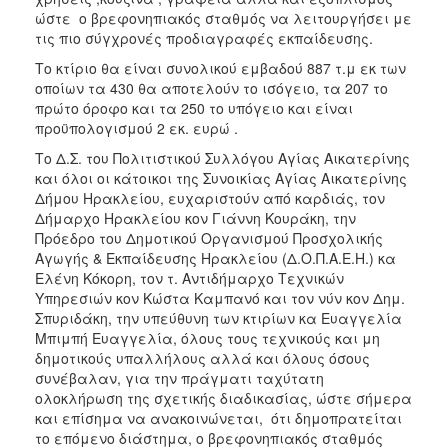
ώστε ο βρεφονηπιακός σταθμός να λειτουργήσει με
τις πιο σύγχρονές προδιαγραφές εκπαίδευσης.
Το κτίριο θα είναι συνολικού εμβαδού 887 τ.μ εκ των
οποίων τα 430 θα αποτελούν το ισόγειο, τα 207 το
πρώτο όροφο και τα 250 το υπόγειο και είναι
προϋπολογισμού 2 εκ. ευρώ .
Το Δ.Σ. του Πολιτιστικού Συλλόγου Αγίας Αικατερίνης
και όλοι οι κάτοικοι της Συνοικίας Αγίας Αικατερίνης
Δήμου Ηρακλείου, ευχαριστούν από καρδιάς, τον
Δήμαρχο Ηρακλείου κον Γιάννη Κουράκη, την
Πρόεδρο του Δημοτικού Οργανισμού Προσχολικής
Αγωγής & Εκπαίδευσης Ηρακλείου (Δ.Ο.Π.Α.Ε.Η.) κα
Ελένη Κόκορη, τον τ. Αντιδήμαρχο Τεχνικών
Υπηρεσιών κον Κώστα Καμπανό και τον νύν κον Δημ.
Σπυριδάκη, την υπεύθυνη των κτιρίων κα Ευαγγελία
Μπιμπή Ευαγγελία, όλους τους τεχνικούς και μη
δημοτικούς υπαλλήλους αλλά και όλους όσους
συνέβαλαν, για την πράγματι ταχύτατη
ολοκλήρωση της σχετικής διαδικασίας, ώστε σήμερα
και επίσημα να ανακοινώνεται, ότι δημοπρατείται
το επόμενο διάστημα, ο βρεφονηπιακός σταθμός