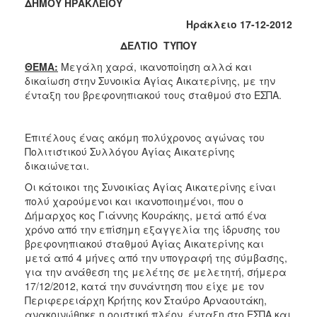
ΔΗΜΟΥ ΗΡΑΚΛΕΙΟΥ
2017
Ηράκλειο 17-12-2012
2016
ΔΕΛΤΙΟ ΤΥΠΟΥ
2015
ΘΕΜΑ:
Μεγάλη χαρά, ικανοποίηση αλλά και
δικαίωση στην Συνοικία Αγίας Αικατερίνης, με την
2012
ένταξη του βρεφονηπιακού τους σταθμού στο ΕΣΠΑ.
2011
Επιτέλους ένας ακόμη πολύχρονος αγώνας του
Πολιτιστικού Συλλόγου Αγίας Αικατερίνης
δικαιώνεται.
Ο
ΔΗΜΟΣ
Οι κάτοικοι της Συνοικίας Αγίας Αικατερίνης είναι
πολύ χαρούμενοι και ικανοποιημένοι, που ο
Δήμαρχος κος Γιάννης Κουράκης, μετά από ένα
ΠΟΛΙΤΙΣΜΟΣ
χρόνο από την επίσημη εξαγγελία της ίδρυσης του
βρεφονηπιακού σταθμού Αγίας Αικατερίνης και
ΑΝΘΕΚΤΙΚΗ
μετά από 4 μήνες από την υπογραφή της σύμβασης,
ΠΟΛΗ
για την ανάθεση της μελέτης σε μελετητή, σήμερα
17/12/2012, κατά την συνάντηση που είχε με τον
Περιφερειάρχη Κρήτης κον Σταύρο Αρναουτάκη,
ανακοινώθηκε η οριστική πλέον ένταξη στο ΕΣΠΑ και