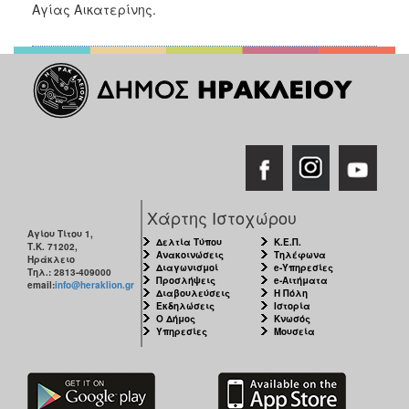
Αγίας Αικατερίνης.
Χάρτης Ιστοχώρου
Αγίου Τίτου 1,
Δελτία Τύπου
Κ.Ε.Π.
Τ.Κ. 71202,
Ανακοινώσεις
Τηλέφωνα
Ηράκλειο
Διαγωνισμοί
e-Υπηρεσίες
Τηλ.: 2813-409000
Προσλήψεις
e-Αιτήματα
email:
info@heraklion.gr
Διαβουλεύσεις
Η Πόλη
Εκδηλώσεις
Ιστορία
Ο Δήμος
Κνωσός
Υπηρεσίες
Μουσεία