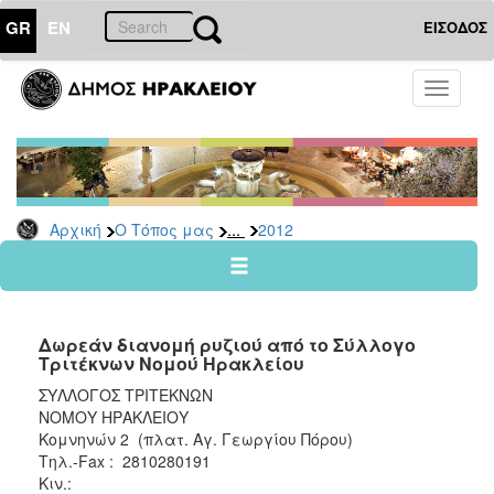
GR
EN
ΕΙΣΟΔΟΣ
Ο
Toggle
ΤΟΠΟΣ
navigati
ΜΑΣ
Ανακοινώσεις
Αρχείο
2026
...
Αρχική
Ο Τόπος μας
2012
2025
2024
2023
Δωρεάν διανομή ρυζιού από το Σύλλογο
2022
Τριτέκνων Νομού Ηρακλείου
2021
ΣΥΛΛΟΓΟΣ ΤΡΙΤΕΚΝΩΝ
ΝΟΜΟΥ ΗΡΑΚΛΕΙΟΥ
2020
Κομνηνών 2 (πλατ. Αγ. Γεωργίου Πόρου)
2019
Τηλ.-Fax : 2810280191
Κιν.:
2018