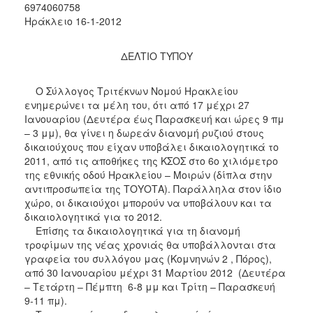
6974060758
2017
Ηράκλειο 16-1-2012
2016
ΔΕΛΤΙΟ ΤΥΠΟΥ
2015
2012
Ο Σύλλογος Τριτέκνων Νομού Ηρακλείου
2011
ενημερώνει τα μέλη του, ότι από 17 μέχρι 27
Ιανουαρίου (Δευτέρα έως Παρασκευή και ώρες 9 πμ
– 3 μμ), θα γίνει η δωρεάν διανομή ρυζιού στους
δικαιούχους που είχαν υποβάλει δικαιολογητικά το
2011, από τις αποθήκες της ΚΣΟΣ στο 6ο χιλιόμετρο
Ο
της εθνικής οδού Ηρακλείου – Μοιρών (δίπλα στην
ΔΗΜΟΣ
αντιπροσωπεία της ΤΟΥΟΤΑ). Παράλληλα στον ίδιο
χώρο, οι δικαιούχοι μπορούν να υποβάλουν και τα
ΠΟΛΙΤΙΣΜΟΣ
δικαιολογητικά για το 2012.
Επίσης τα δικαιολογητικά για τη διανομή
ΑΝΘΕΚΤΙΚΗ
τροφίμων της νέας χρονιάς θα υποβάλλονται στα
ΠΟΛΗ
γραφεία του συλλόγου μας (Κομνηνών 2 , Πόρος),
από 30 Ιανουαρίου μέχρι 31 Μαρτίου 2012 (Δευτέρα
– Τετάρτη – Πέμπτη 6-8 μμ και Τρίτη – Παρασκευή
9-11 πμ).