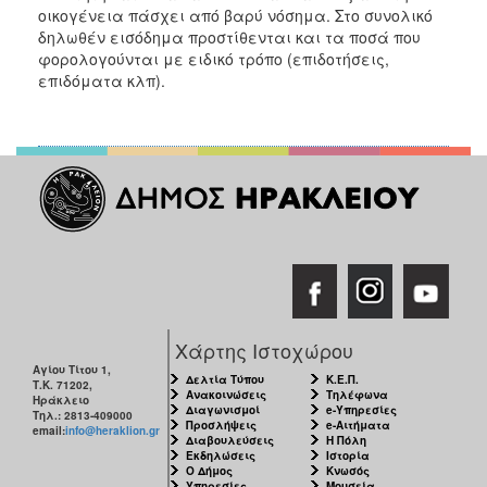
οικογένεια πάσχει από βαρύ νόσημα. Στο συνολικό
δηλωθέν εισόδημα προστίθενται και τα ποσά που
φορολογούνται με ειδικό τρόπο (επιδοτήσεις,
επιδόματα κλπ).
Χάρτης Ιστοχώρου
Αγίου Τίτου 1,
Δελτία Τύπου
Κ.Ε.Π.
Τ.Κ. 71202,
Ανακοινώσεις
Τηλέφωνα
Ηράκλειο
Διαγωνισμοί
e-Υπηρεσίες
Τηλ.: 2813-409000
Προσλήψεις
e-Αιτήματα
email:
info@heraklion.gr
Διαβουλεύσεις
Η Πόλη
Εκδηλώσεις
Ιστορία
Ο Δήμος
Κνωσός
Υπηρεσίες
Μουσεία