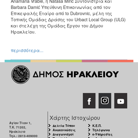
Anamaria Vrabie, η Natasa Miric Συντονίστρια και
Barbara Damić Υπεύθυνη Επικοινωνίας από τον
Επικεφαλής Εταίρο από to Dubrovnic, μέλη της
Τοπικής Ομάδας Δράσης του Urbact Local Group (ULG)
και στελέχη της Ομάδας Έργου του Δήμου
Ηρακλείου.
περισσότερα...
Χάρτης Ιστοχώρου
Αγίου Τίτου 1,
Δελτία Τύπου
Κ.Ε.Π.
Τ.Κ. 71202,
Ανακοινώσεις
Τηλέφωνα
Ηράκλειο
Διαγωνισμοί
e-Υπηρεσίες
Τηλ.: 2813-409000