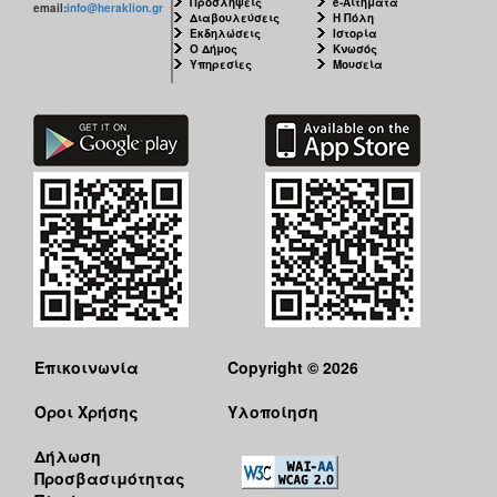
Προσλήψεις
e-Αιτήματα
email:
info@heraklion.gr
Διαβουλεύσεις
Η Πόλη
Εκδηλώσεις
Ιστορία
Ο Δήμος
Κνωσός
Υπηρεσίες
Μουσεία
Επικοινωνία
Copyright © 2026
Όροι Χρήσης
Υλοποίηση
Δήλωση
Προσβασιμότητας