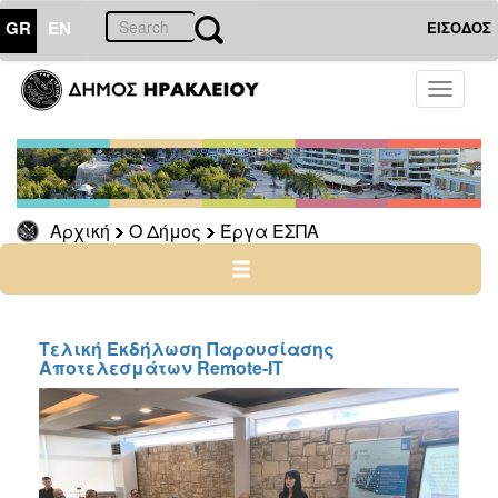
GR
EN
ΕΙΣΟΔΟΣ
Ο
Toggle
ΔΗΜΟΣ
navigati
Έργα
ΕΣΠΑ
ΕΣΠΑ
2021-
Αρχική
Ο Δήμος
Έργα ΕΣΠΑ
2027
Ταμείο
Ανάκαμψης
Πρόγραμμα
Τελική Εκδήλωση Παρουσίασης
βελτίωσης
Αποτελεσμάτων Remote-IT
οδικής
ασφάλειας
ΕΣΠΑ
Κρήτη
2014-