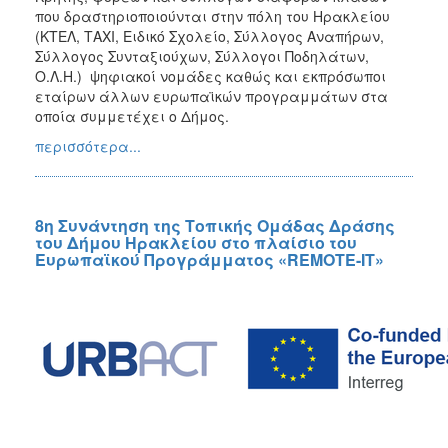
Ανάπτυξη
που δραστηριοποιούνται στην πόλη του Ηρακλείου
Interreg
(ΚΤΕΛ, ΤΑΧΙ, Ειδικό Σχολείο, Σύλλογος Αναπήρων,
Europe
Σύλλογος Συνταξιούχων, Σύλλογοι Ποδηλάτων,
Ο.Λ.Η.) ψηφιακοί νομάδες καθώς και εκπρόσωποι
Interreg
εταίρων άλλων ευρωπαϊκών προγραμμάτων στα
Ελλάδα-
οποία συμμετέχει ο Δήμος.
Κύπρος
περισσότερα...
Urban
Innovative
Actions
URBACT
8η Συνάντηση της Τοπικής Ομάδας Δράσης
του Δήμου Ηρακλείου στο πλαίσιο του
III
Ευρωπαϊκού Προγράμματος «REMOTE-IT»
URBACT
IV
Ευρωπαϊκή
Επιτροπή
Πράσινο
Ταμείο
ΕΣΠΑ
&