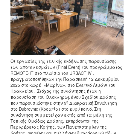
2020
ΕΣΠΑ
2014-
2020
Ανταγωνιστικότητα
Επιχειρηματικότητα
και
Καινοτομία
ΕΣΠΑ
2014-
Οι εργασίες της τελικής εκδήλωσης παρουσίασης
2020
των αποτελεσμάτων (Final Event) του προγράμματος
Υποδομές
REMOTE-IT στο πλαίσιο του URBACT IV ,
Μεταφορών,
πραγματοποιήθηκαν την Παρασκευή 12 Δεκεμβρίου
Περιβάλλον
2025 στο καφέ «Μαρίνα», στο Ενετικό Λιμάνι του
και
Ηρακλείου. Στόχος της συνάντησης ήταν η
Αειφόρος
παρουσίαση του Ολοκληρωμένου Σχεδίου Δράσης
Ανάπτυξη
η
που παρουσιάστηκε στην 9
Διακρατική Συνάντηση
στο Dubrovnic (Κροατία) στο ευρύ κοινό. Στη
ΕΣΠΑ
συνάντηση συμμετείχαν εκτός από τα μέλη της
2014-
Τοπικής Ομάδας Δράσης, εκπρόσωποι της
2020
Περιφέρειας Κρήτης, των Πανεπιστημίων της
Αγροτική
Κρήτης, φορέων και συλλόγων διαφόρων κλάδων