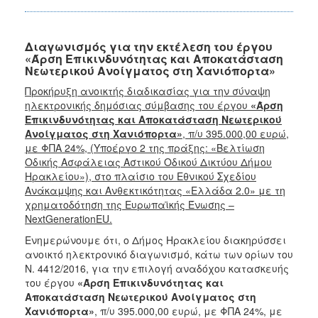
Ανάπτυξη
Interreg
Europe
Διαγωνισμός για την εκτέλεση του έργου
«Άρση Επικινδυνότητας και Αποκατάσταση
Interreg
Νεωτερικού Ανοίγματος στη Χανιόπορτα»
Ελλάδα-
Κύπρος
Προκήρυξη ανοικτής διαδικασίας για την σύναψη
ηλεκτρονικής δημόσιας σύμβασης του έργου
«Άρση
Urban
Επικινδυνότητας και Αποκατάσταση Νεωτερικού
Innovative
Ανοίγματος στη Χανιόπορτα»
, π/υ 395.000,00 ευρώ,
Actions
με ΦΠΑ 24%, (Υποέργο 2 της πράξης: «Βελτίωση
URBACT
Οδικής Ασφάλειας Αστικού Οδικού Δικτύου Δήμου
III
Ηρακλείου»), στο πλαίσιο του Εθνικού Σχεδίου
Ανάκαμψης και Ανθεκτικότητας «Ελλάδα 2.0» με τη
URBACT
χρηματοδότηση της Ευρωπαϊκής Ένωσης –
IV
NextGenerationEU.
Ευρωπαϊκή
Ενημερώνουμε ότι, ο Δήμος Ηρακλείου διακηρύσσει
Επιτροπή
ανοικτό ηλεκτρονικό διαγωνισμό, κάτω των ορίων του
Πράσινο
Ν. 4412/2016, για την επιλογή αναδόχου κατασκευής
Ταμείο
του έργου
«Άρση Επικινδυνότητας και
Αποκατάσταση Νεωτερικού Ανοίγματος στη
ΕΣΠΑ
Χανιόπορτα»
, π/υ 395.000,00 ευρώ, με ΦΠΑ 24%, με
&