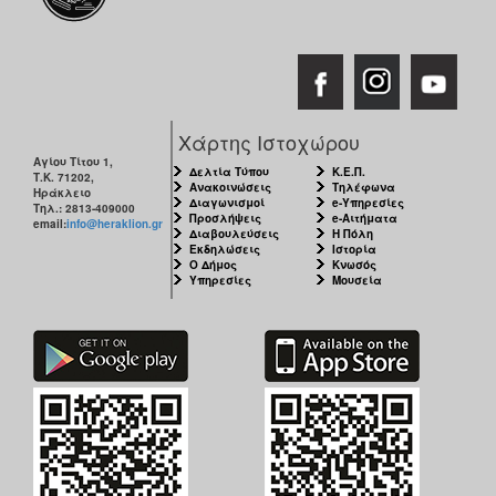
Χάρτης Ιστοχώρου
Αγίου Τίτου 1,
Δελτία Τύπου
Κ.Ε.Π.
Τ.Κ. 71202,
Ανακοινώσεις
Τηλέφωνα
Ηράκλειο
Διαγωνισμοί
e-Υπηρεσίες
Τηλ.: 2813-409000
Προσλήψεις
e-Αιτήματα
email:
info@heraklion.gr
Διαβουλεύσεις
Η Πόλη
Εκδηλώσεις
Ιστορία
Ο Δήμος
Κνωσός
Υπηρεσίες
Μουσεία