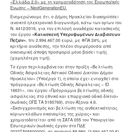
«Ελλάδα 2.0» με τη χρηματοδότηση της Ευρωπαϊκής
Ένωσης – NextGenerationEU.
Ενημερώνουμε ότι, ο Δήμος Ηρακλείου διακηρύσσει
ανοικτό ηλεκτρονικό διαγωνισμό, κάτω των ορίων του
Ν. 4412/2016, για την επιλογή αναδόχου κατασκευής
του έργου
«Κατασκευή Υπερυψωμένων Διαβάσεων
Πεζών»
, π/υ 2.994.467,00 ευρώ, με ΦΠΑ 24%, με
κριτήριο ανάθεσης, την πλέον συμφέρουσα από
οικονομική άποψη προσφορά μόνο βάσει τιμής
(χαμηλότερη τιμή).
Το έργο περιλαμβάνεται στην πράξη «Βελτίωση
Οδικής Ασφάλειας Αστικού Οδικού Δικτύου Δήμου
Ηρακλείου» (Υποέργο 1), η οποία έχει ενταχθεί στο
πρόγραμμα «Βελτίωση Οδικής Ασφάλειας – ID
16631», του έργου «Πρόγραμμα βελτίωσης οδικής
ασφάλειας στο εθνικό και επαρχιακό οδικό δίκτυο»
(κωδικός ΟΠΣ ΤΑ 5180769), στον Άξονα 4.6.
«Εκσυγχρονισμός και βελτίωση της ανθεκτικότητας
κύριων κλάδων οικονομίας της χώρας» και
χρηματοδοτείται από τη ΣΑΤΑ 055 του Υπουργείου
Εσωτερικών (κωδικός έργου στο ΠΔΕ
2022ΤΑ05500000). σε ποσοστό 89,98% (2.694.467,00 €)