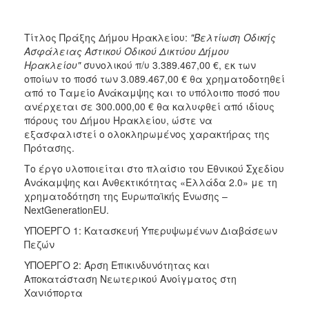
2020
ΕΣΠΑ
Τίτλος Πράξης Δήμου Ηρακλείου:
"Βελτίωση Οδικής
2014-
Ασφάλειας Αστικού Οδικού Δικτύου Δήμου
2020
Ηρακλείου"
συνολικού π/υ 3.389.467,00 €, εκ των
Ανταγωνιστικότητα
οποίων το ποσό των 3.089.467,00 € θα χρηματοδοτηθεί
Επιχειρηματικότητα
από το Ταμείο Ανάκαμψης και το υπόλοιπο ποσό που
και
ανέρχεται σε 300.000,00 € θα καλυφθεί από ιδίους
Καινοτομία
πόρους του Δήμου Ηρακλείου, ώστε να
ΕΣΠΑ
εξασφαλιστεί ο ολοκληρωμένος χαρακτήρας της
2014-
Πρότασης.
2020
Το έργο υλοποιείται στο πλαίσιο του Εθνικού Σχεδίου
Υποδομές
Ανάκαμψης και Ανθεκτικότητας «Ελλάδα 2.0» με τη
Μεταφορών,
χρηματοδότηση της Ευρωπαϊκής Ένωσης –
Περιβάλλον
NextGenerationEU.
και
Αειφόρος
ΥΠΟΕΡΓΟ 1: Κατασκευή Υπερυψωμένων Διαβάσεων
Ανάπτυξη
Πεζών
ΕΣΠΑ
ΥΠΟΕΡΓΟ 2: Άρση Επικινδυνότητας και
2014-
Αποκατάσταση Νεωτερικού Ανοίγματος στη
2020
Χανιόπορτα
Αγροτική