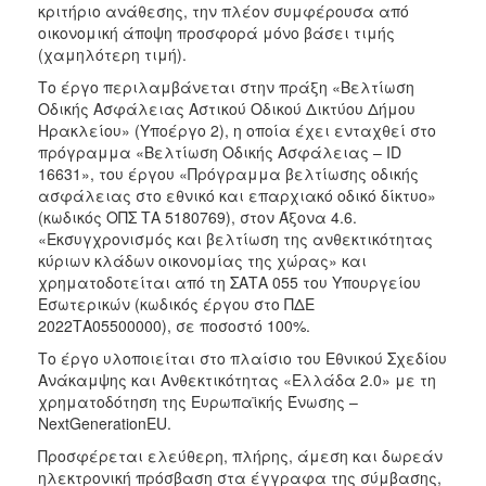
κριτήριο ανάθεσης, την πλέον συμφέρουσα από
ΠΕΠ
οικονομική άποψη προσφορά μόνο βάσει τιμής
2007-
(χαμηλότερη τιμή).
2013
Το έργο περιλαμβάνεται στην πράξη «Βελτίωση
Οδικής Ασφάλειας Αστικού Οδικού Δικτύου Δήμου
Ηρακλείου» (Υποέργο 2), η οποία έχει ενταχθεί στο
πρόγραμμα «Βελτίωση Οδικής Ασφάλειας – ID
Ο
16631», του έργου «Πρόγραμμα βελτίωσης οδικής
ΤΟΠΟΣ
ασφάλειας στο εθνικό και επαρχιακό οδικό δίκτυο»
ΜΑΣ
(κωδικός ΟΠΣ ΤΑ 5180769), στον Άξονα 4.6.
«Εκσυγχρονισμός και βελτίωση της ανθεκτικότητας
ΠΟΛΙΤΙΣΜΟΣ
κύριων κλάδων οικονομίας της χώρας» και
χρηματοδοτείται από τη ΣΑΤΑ 055 του Υπουργείου
ΑΝΘΕΚΤΙΚΗ
Εσωτερικών (κωδικός έργου στο ΠΔΕ
ΠΟΛΗ
2022ΤΑ05500000), σε ποσοστό 100%.
Το έργο υλοποιείται στο πλαίσιο του Εθνικού Σχεδίου
Ανάκαμψης και Ανθεκτικότητας «Ελλάδα 2.0» με τη
χρηματοδότηση της Ευρωπαϊκής Ένωσης –
NextGenerationEU.
Προσφέρεται ελεύθερη, πλήρης, άμεση και δωρεάν
ηλεκτρονική πρόσβαση στα έγγραφα της σύμβασης,