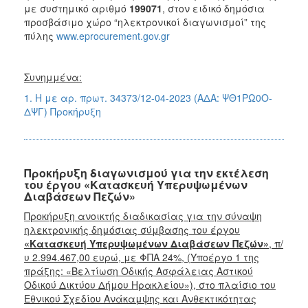
με συστημικό αριθμό
199071
, στον ειδικό δημόσια
προσβάσιμο χώρο “ηλεκτρονικοί διαγωνισμοί” της
πύλης
www.eprocurement.gov.gr
Συνημμένα:
1. Η με αρ. πρωτ. 34373/12-04-2023 (ΑΔΑ: ΨΘ1ΡΩ0Ο-
ΔΨΓ) Προκήρυξη
Προκήρυξη διαγωνισμού για την εκτέλεση
του έργου «Κατασκευή Υπερυψωμένων
Διαβάσεων Πεζών»
Προκήρυξη ανοικτής διαδικασίας για την σύναψη
ηλεκτρονικής δημόσιας σύμβασης του έργου
«Κατασκευή Υπερυψωμένων Διαβάσεων Πεζών»
, π/
υ 2.994.467,00 ευρώ, με ΦΠΑ 24%, (Υποέργο 1 της
πράξης: «Βελτίωση Οδικής Ασφάλειας Αστικού
Οδικού Δικτύου Δήμου Ηρακλείου»), στο πλαίσιο του
Εθνικού Σχεδίου Ανάκαμψης και Ανθεκτικότητας