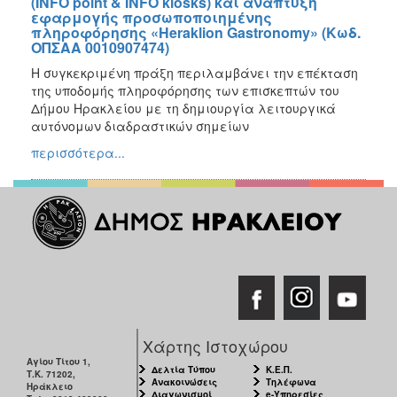
(INFO point & INFO kiosks) και ανάπτυξη
Ανάπτυξη
εφαρμογής προσωποποιημένης
πληροφόρησης «Heraklion Gastronomy» (Κωδ.
Interreg
ΟΠΣΑΑ 0010907474)
Europe
Η συγκεκριμένη πράξη περιλαμβάνει την επέκταση
Interreg
της υποδομής πληροφόρησης των επισκεπτών του
Ελλάδα-
Δήμου Ηρακλείου με τη δημιουργία λειτουργικά
Κύπρος
αυτόνομων διαδραστικών σημείων
Urban
περισσότερα...
Innovative
Actions
URBACT
III
URBACT
IV
Ευρωπαϊκή
Επιτροπή
Πράσινο
Χάρτης Ιστοχώρου
Ταμείο
Αγίου Τίτου 1,
Δελτία Τύπου
Κ.Ε.Π.
Τ.Κ. 71202,
ΕΣΠΑ
Ανακοινώσεις
Τηλέφωνα
Ηράκλειο
Διαγωνισμοί
e-Υπηρεσίες