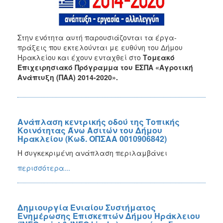
2020
ΕΣΠΑ
2014-
2020
Στην ενότητα αυτή παρουσιάζονται τα έργα-
Ανταγωνιστικότητα
πράξεις που εκτελούνται με ευθύνη του Δήμου
Επιχειρηματικότητα
Ηρακλείου και έχουν ενταχθεί στο
Τομεακό
και
Επιχειρησιακό Πρόγραμμα του ΕΣΠΑ
«Αγροτική
Καινοτομία
Ανάπτυξη (ΠΑΑ) 2014-2020».
ΕΣΠΑ
2014-
2020
Υποδομές
Ανάπλαση κεντρικής οδού της Τοπικής
Κοινότητας Άνω Ασιτών του Δήμου
Μεταφορών,
Ηρακλείου (Κωδ. ΟΠΣΑΑ 0010906842)
Περιβάλλον
και
Η συγκεκριμένη ανάπλαση περιλαμβάνει
Αειφόρος
περισσότερα...
Ανάπτυξη
ΕΣΠΑ
2014-
2020
Δημιουργία Ενιαίου Συστήματος
Ενημέρωσης Επισκεπτών Δήμου Ηράκλειου
Αγροτική