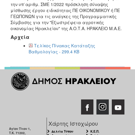
2016
την υπ΄αριθμ. ΣΜΕ 1/2022 πρόσκληση σύναψης
μίσθωσης έργου ειδικότητας ΠΕ ΟΙΚΟΝΟΜΙΚΟΥ ή ΠΕ
2015
ΓΕΩΠΟΝΩΝ για τις ανάγκες της Προγραμματικής
2013
Σύμβασης για την "Εξωστρέφεια αγροτικής
οικονομίας Ηρακλείου" της Α.Ο.Τ.Α. ΗΡΑΚΛΕΙΟ Μ.Α.Ε.
Αρχεία
Τελίκος Πίνακας Κατάταξης
Ο
Βαθμολογίας - 299.4 KB
ΤΟΠΟΣ
ΜΑΣ
ΠΟΛΙΤΙΣΜΟΣ
ΑΝΘΕΚΤΙΚΗ
ΠΟΛΗ
Χάρτης Ιστοχώρου
Αγίου Τίτου 1,
Δελτία Τύπου
Κ.Ε.Π.
Τ.Κ. 71202,