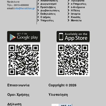
Ανακοινώσεις
Τηλέφωνα
Ηράκλειο
Διαγωνισμοί
e-Υπηρεσίες
Τηλ.: 2813-409000
Προσλήψεις
e-Αιτήματα
email:
info@heraklion.gr
Διαβουλεύσεις
Η Πόλη
Εκδηλώσεις
Ιστορία
Ο Δήμος
Κνωσός
Υπηρεσίες
Μουσεία
Επικοινωνία
Copyright © 2026
Όροι Χρήσης
Υλοποίηση
Δήλωση