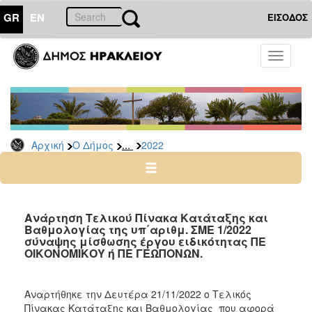
GR
EN
ΕΙΣΟΔΟΣ
Ο
Toggle
ΔΗΜΟΣ
navigati
Προσλήψεις
Αρχείο
2026
...
Αρχική
Ο Δήμος
2022
2025
2024
2023
2022
Ανάρτηση Τελικού Πίνακα Κατάταξης και
Βαθμολογίας της υπ΄αριθμ. ΣΜΕ 1/2022
2020
σύναψης μίσθωσης έργου ειδικότητας ΠΕ
ΟΙΚΟΝΟΜΙΚΟΥ ή ΠΕ ΓΕΩΠΟΝΩΝ.
2019
2018
Αναρτήθηκε την Δευτέρα 21/11/2022 ο Τελικός
2017
Πίνακας Κατάταξης και Βαθμολογίας που αφορά