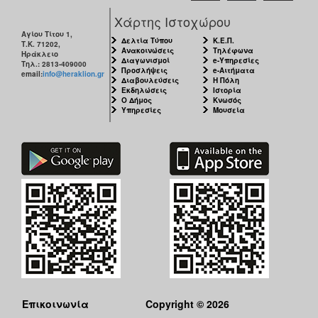
Χάρτης Ιστοχώρου
Αγίου Τίτου 1,
Δελτία Τύπου
Κ.Ε.Π.
Τ.Κ. 71202,
Ανακοινώσεις
Τηλέφωνα
Ηράκλειο
Διαγωνισμοί
e-Υπηρεσίες
Τηλ.: 2813-409000
Προσλήψεις
e-Αιτήματα
email:
info@heraklion.gr
Διαβουλεύσεις
Η Πόλη
Εκδηλώσεις
Ιστορία
Ο Δήμος
Κνωσός
Υπηρεσίες
Μουσεία
Επικοινωνία
Copyright © 2026