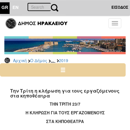
GR
EN
ΕΙΣΟΔΟΣ
Ο
Toggle
ΔΗΜΟΣ
navigati
Προσλήψεις
Αρχείο
2026
...
Αρχική
Ο Δήμος
2019
2025
2024
2023
2022
Την Τρίτη η κλήρωση για τους εργαζόμενους
στα κηποθέατρα
2020
ΤΗΝ ΤΡΙΤΗ 23/7
2019
Η ΚΛΗΡΩΣΗ ΓΙΑ ΤΟΥΣ ΕΡΓΑΖΟΜΕΝΟΥΣ
2018
ΣΤΑ ΚΗΠΟΘΕΑΤΡΑ
2017
----------------------