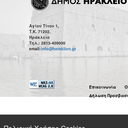
Αγίου Τίτου 1,
Τ.Κ. 71202,
Ηράκλειο
Τηλ.: 2813-409000
email:
info@heraklion.gr
Επικοινωνία
Ό
Δήλωση Προσβασ
Πολιτική Χρήσης Cookies