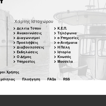
Χάρτης Ιστοχώρου
Δελτία Τύπου
Κ.Ε.Π.
Ανακοινώσεις
Τηλέφωνα
Διαγωνισμοί
e-Υπηρεσίες
Προσλήψεις
e-Αιτήματα
Διαβουλεύσεις
Η Πόλη
Εκδηλώσεις
Ιστορία
Ο Δήμος
Κνωσός
Υπηρεσίες
Μουσεία
ροι Χρήσης
ιμότητας
Πλοήγηση
FAQs
RSS