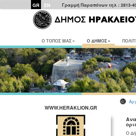
GR
EN
Γραμμή Παραπόνων τηλ : 2813-4
Ο ΤΟΠΟΣ ΜΑΣ
Ο ΔΗΜΟΣ
ΠΟΛΙΤ
Αρχ
WWW.HERAKLION.GR
Ανα
ορι
Ο Δή