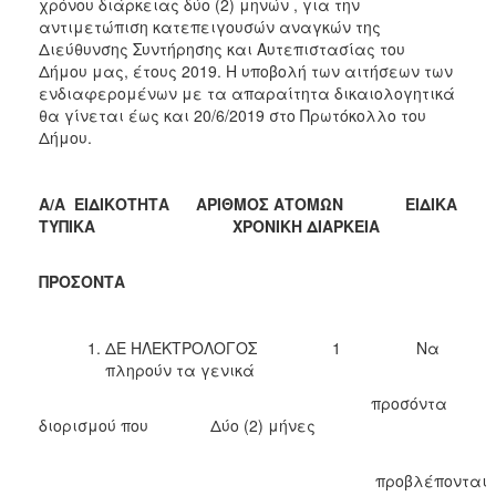
χρόνου διάρκειας δύο (2) μηνών , για την
2016
αντιμετώπιση κατεπειγουσών αναγκών της
2015
Διεύθυνσης Συντήρησης και Αυτεπιστασίας του
Δήμου μας, έτους 2019. Η υποβολή των αιτήσεων των
2013
ενδιαφερομένων με τα απαραίτητα δικαιολογητικά
θα γίνεται έως και 20/6/2019 στο Πρωτόκολλο του
Δήμου.
Ο
Α/Α ΕΙΔΙΚΟΤΗΤΑ ΑΡΙΘΜΟΣ ΑΤΟΜΩΝ ΕΙΔΙΚΑ
ΤΟΠΟΣ
ΜΑΣ
ΤΥΠΙΚΑ ΧΡΟΝΙΚΗ ΔΙΑΡΚΕΙΑ
ΠΟΛΙΤΙΣΜΟΣ
ΠΡΟΣΟΝΤΑ
ΑΝΘΕΚΤΙΚΗ
ΠΟΛΗ
ΔΕ ΗΛΕΚΤΡΟΛΟΓΟΣ 1 Να
πληρούν τα γενικά
προσόντα
διορισμού που Δύο (2) μήνες
προβλέπονται