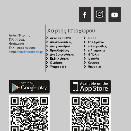
Χάρτης Ιστοχώρου
Αγίου Τίτου 1,
Δελτία Τύπου
Κ.Ε.Π.
Τ.Κ. 71202,
Ανακοινώσεις
Τηλέφωνα
Ηράκλειο
Διαγωνισμοί
e-Υπηρεσίες
Τηλ.: 2813-409000
Προσλήψεις
e-Αιτήματα
email:
info@heraklion.gr
Διαβουλεύσεις
Η Πόλη
Εκδηλώσεις
Ιστορία
Ο Δήμος
Κνωσός
Υπηρεσίες
Μουσεία