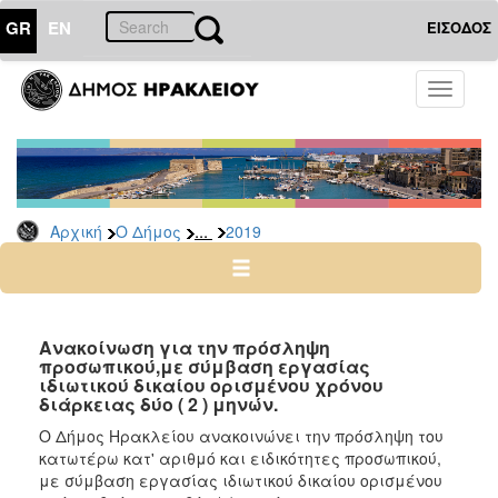
GR
EN
ΕΙΣΟΔΟΣ
Ο
Toggle
ΔΗΜΟΣ
navigati
Προσλήψεις
Αρχείο
2026
...
Αρχική
Ο Δήμος
2019
2025
2024
2023
2022
Ανακοίνωση για την πρόσληψη
προσωπικού,με σύμβαση εργασίας
2020
ιδιωτικού δικαίου ορισμένου χρόνου
διάρκειας δύο ( 2 ) μηνών.
2019
Ο Δήμος Ηρακλείου ανακοινώνει την πρόσληψη του
2018
κατωτέρω κατ' αριθμό και ειδικότητες προσωπικού,
2017
με σύμβαση εργασίας ιδιωτικού δικαίου ορισμένου